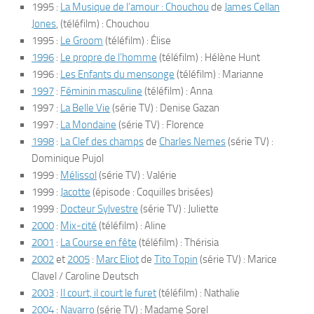
1995 :
La Musique de l’amour : Chouchou
de
James Cellan
Jones
, (téléfilm) : Chouchou
1995 :
Le Groom
(téléfilm) : Élise
1996
:
Le propre de l’homme
(téléfilm) : Hélène Hunt
1996 :
Les Enfants du mensonge
(téléfilm) : Marianne
1997
:
Féminin masculine
(téléfilm) : Anna
1997 :
La Belle Vie
(série TV) : Denise Gazan
1997 :
La Mondaine
(série TV) : Florence
1998
:
La Clef des champs
de
Charles Nemes
(série TV) :
Dominique Pujol
1999 :
Mélissol
(série TV) : Valérie
1999 :
Jacotte
(épisode : Coquilles brisées)
1999 :
Docteur Sylvestre
(série TV) : Juliette
2000
:
Mix-cité
(téléfilm) : Aline
2001
:
La Course en fête
(téléfilm) : Thérisia
2002
et
2005
:
Marc Eliot
de
Tito Topin
(série TV) : Marice
Clavel / Caroline Deutsch
2003
:
Il court, il court le furet
(téléfilm) : Nathalie
2004
:
Navarro
(série TV) : Madame Sorel