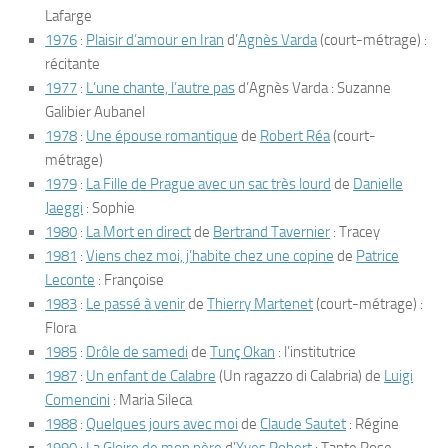
Lafarge
1976
:
Plaisir d’amour en Iran
d’
Agnès Varda
(court-métrage) :
récitante
1977
:
L’une chante, l’autre pas
d’Agnès Varda : Suzanne
Galibier Aubanel
1978
:
Une épouse romantique
de
Robert Réa
(court-
métrage)
1979
:
La Fille de Prague avec un sac très lourd
de
Danielle
Jaeggi
: Sophie
1980
:
La Mort en direct
de
Bertrand Tavernier
: Tracey
1981
:
Viens chez moi, j’habite chez une copine
de
Patrice
Leconte
: Françoise
1983
:
Le passé à venir
de
Thierry Martenet
(court-métrage) :
Flora
1985
:
Drôle de samedi
de
Tunç Okan
: l’institutrice
1987
:
Un enfant de Calabre
(
Un ragazzo di Calabria
) de
Luigi
Comencini
: Maria Sileca
1988
:
Quelques jours avec moi
de
Claude Sautet
: Régine