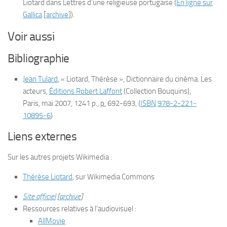
Liotard dans
Lettres d’une religieuse portugaise
(
En ligne sur
Gallica
[
archive
]
).
Voir aussi
Bibliographie
Jean Tulard
, « Liotard, Thérèse »,
Dictionnaire du cinéma. Les
acteurs
,
Éditions Robert Laffont
(Collection Bouquins),
Paris,
mai 2007
, 1241 p.,
p.
692-693
,
(
ISBN
978-2-221-
10895-6
)
Liens externes
Sur les autres projets Wikimedia :
Thérèse Liotard
, sur
Wikimedia Commons
Site officiel
[
archive
]
Ressources relatives à l’audiovisuel
:
AllMovie