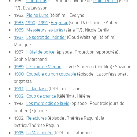
1982 :
Cinéma 16
–
L’Amour s’invente
de
Didier Decoin
(série
TV) : Eva Levisson
1982 :
Pleine Lune
(téléfilm) : Évelyne
1983
,
1990
–
1991
:
Bergerac
(série TV) : Danielle Aubry
1985
:
Messieurs les jurés
(série TV) : Nicole Cerilly
1987
:
Le secret de l’héritier
(Cloud Waltzing) (téléfilm) :
Monique
1987 :
Hôtel de police
(épisode : Protection rapprochée) :
Sophie Marchand
1989
:
Le Train de Vienne
– Cycle Simenon (téléfilm) : Suzanne
1990
:
Coupable ou non coupable
(épisode : La confessione) :
brigatista
1991
:
L’Irlandaise
(téléfilm) : Liliane
1992
:
Coup de chance
(téléfilm) : Hélène
1992 :
Les mercredis de la vie
(épisode : Pour trois jours de
bonheur) : Jeanne
1992 :
Relectures
(épisode : Thérèse Raquin) : la
lectrice/Thérèse Raquin
1995
:
La Mal-aimée
(téléfilm) : Catherine