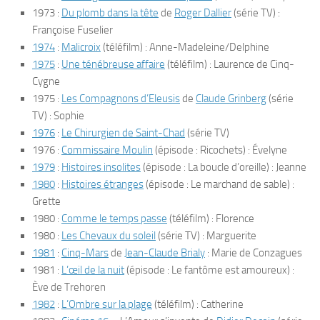
1973 :
Du plomb dans la tête
de
Roger Dallier
(série TV) :
Françoise Fuselier
1974
:
Malicroix
(téléfilm) : Anne-Madeleine/Delphine
1975
:
Une ténébreuse affaire
(téléfilm) : Laurence de Cinq-
Cygne
1975 :
Les Compagnons d’Eleusis
de
Claude Grinberg
(série
TV) : Sophie
1976
:
Le Chirurgien de Saint-Chad
(série TV)
1976 :
Commissaire Moulin
(épisode : Ricochets) : Évelyne
1979
:
Histoires insolites
(épisode : La boucle d’oreille) : Jeanne
1980
:
Histoires étranges
(épisode : Le marchand de sable) :
Grette
1980 :
Comme le temps passe
(téléfilm) : Florence
1980 :
Les Chevaux du soleil
(série TV) : Marguerite
1981
:
Cinq-Mars
de
Jean-Claude Brialy
: Marie de Conzagues
1981 :
L’œil de la nuit
(épisode : Le fantôme est amoureux) :
Ève de Trehoren
1982
:
L’Ombre sur la plage
(téléfilm) : Catherine