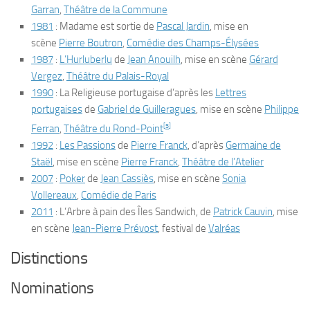
Garran
,
Théâtre de la Commune
1981
:
Madame est sortie
de
Pascal Jardin
, mise en
scène
Pierre Boutron
,
Comédie des Champs-Élysées
1987
:
L’Hurluberlu
de
Jean Anouilh
, mise en scène
Gérard
Vergez
,
Théâtre du Palais-Royal
1990
:
La Religieuse portugaise
d’après les
Lettres
portugaises
de
Gabriel de Guilleragues
, mise en scène
Philippe
[
5
]
Ferran
,
Théâtre du Rond-Point
1992
:
Les Passions
de
Pierre Franck
, d’après
Germaine de
Staël
, mise en scène
Pierre Franck
,
Théâtre de l’Atelier
2007
:
Poker
de
Jean Cassiès
, mise en scène
Sonia
Vollereaux
,
Comédie de Paris
2011
:
L’Arbre à pain des Îles Sandwich
, de
Patrick Cauvin
, mise
en scène
Jean-Pierre Prévost
, festival de
Valréas
Distinctions
Nominations