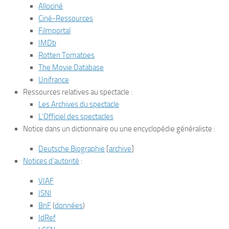
Allociné
Ciné-Ressources
Filmportal
IMDb
Rotten Tomatoes
The Movie Database
Unifrance
Ressources relatives au spectacle
:
Les Archives du spectacle
L’Officiel des spectacles
Notice dans un dictionnaire ou une encyclopédie généraliste
:
Deutsche Biographie
[
archive
]
Notices d’autorité
:
VIAF
ISNI
BnF
(
données
)
IdRef