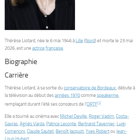
Thérèse Liotard
, née le
6 mai 1946
à
Lille
(
Nord
) et morte le
23 mai
2026
, est une
actrice
française
.
Biographie
Carrière
Thérèse Liotard, à sa sortie du
conservatoire de Bordeaux
, débute à
la télévision au début des
années 1970
comme
speakerine
,
[
1
]
remplaçant durant l’été ses consœurs de l’
ORTF
.
Elle a tourné au cinéma avec
Michel Deville
,
Roger Vadim
,
Costa-
Gavras
,
Agnès Varda
,
Patrice Leconte
,
Bertrand Tavernier
,
Luigi
Comencini
,
Claude Sautet
,
Benoît Jacquot
,
Yves Robert
ou
Jean-
Loup Hubert
.