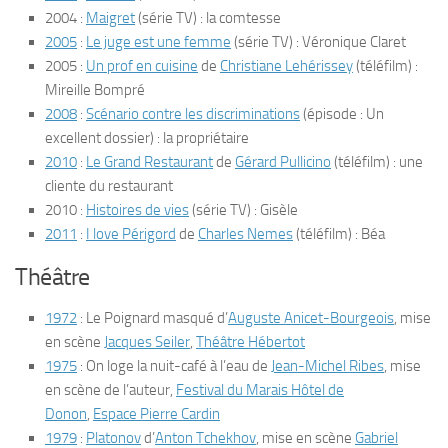
2004 :
Maigret
(série TV) : la comtesse
2005
:
Le juge est une femme
(série TV) : Véronique Claret
2005 :
Un prof en cuisine
de
Christiane Lehérissey
(téléfilm) :
Mireille Bompré
2008
:
Scénario contre les discriminations
(épisode : Un
excellent dossier) : la propriétaire
2010
:
Le Grand Restaurant
de
Gérard Pullicino
(téléfilm) : une
cliente du restaurant
2010 :
Histoires de vies
(série TV) : Gisèle
2011
:
I love Périgord
de
Charles Nemes
(téléfilm) : Béa
Théâtre
1972
:
Le Poignard masqué
d’
Auguste Anicet-Bourgeois
, mise
en scène
Jacques Seiler
,
Théâtre Hébertot
1975
:
On loge la nuit-café à l’eau
de
Jean-Michel Ribes
, mise
en scène de l’auteur,
Festival du Marais Hôtel de
Donon
,
Espace Pierre Cardin
1979
:
Platonov
d’
Anton Tchekhov
, mise en scène
Gabriel