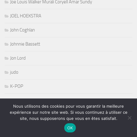
Joe Louis Walker Murali Coryell Amar Sundy
JOEL HOEKSTRA
John Coghlan
Johnnie Bassett
Jon Lord
judo
K-POP
Kurt Pietro
Nous utilisons des cookies pour vous garantir la meilleure
expérience sur notre site web. Si vous continuez à utiliser ce
L'Olympia
site, nous supposerons que vous en êtes satisfait.
OK
La coupe Georges Baptiste