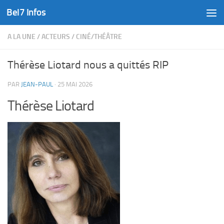
Bel7 Infos
Skip to content
A LA UNE
/
ACTEURS
/
CINÉ/THÉÂTRE
Thérèse Liotard nous a quittés RIP
PAR
JEAN-PAUL
·
25 MAI 2026
Thérèse Liotard