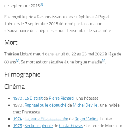
[
2
]
de
septembre 2016
.
Elle reçoit le prix « Reconnaissance des cinéphiles » à Puget-
Théniers le
7 septembre 2018
décerné par l’association
« Souvenance de Cinéphiles » pour l’ensemble de sa carrière.
Mort
Thérèse Liotard meurt dans la nuit du 22 au
23 mai 2026
à l’âge de
[
3
]
[
4
]
80 ans
. Sa mort est consécutive à une longue maladie
.
Filmographie
Cinéma
1970
:
Le Distrait
de
Pierre Richard
: une hôtesse
1970 :
Raphaël ou le débauché
de
Michel Deville
: une invitée
chez Francesca
1974
:
La Jeune Fille assassinée
de
Roger Vadim
: Louise
1975
:
Section spéciale
de
Costa-Gavras
: la sœur de Monsieur