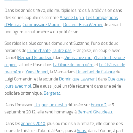
Dans les
années 1970
, elle multiplie les rôles à la télévision dans
des séries populaires comme
Arsène Lupin
,
Les Compagnons
d’Eleusis
,
Commissaire Moulin
,
Docteur Erika Werner
devenant
une figure « coutumière » du petit écran.
Ses rôles les plus connus demeurent Suzanne, l’une des deux
héroïnes de
L’une chante, l’autre pas
, Françoise, en couple avec
Daniel (
Bernard Giraudeau
) dans
Viens chez moi, j’habite chez une
copine
, la tante Rose dans
La Gloire de mon père
et
Le Château de
ma mère
d’
Yves Robert
, la Mama dans
Un enfant de Calabre
de
Luigi Comencini et la sœur de
Dominique Lavanant
dans
Quelques
jours avec moi
. Elle a aussi joué un rôle récurrent dans une série
policière britannique,
Bergerac
.
Dans l’émission
Un jour, un destin
diffusée sur
France 2
le
5
septembre 2012
, elle rend hommage à
Bernard Giraudeau
.
Dans les
années 2010
, plus ou moins à la retraite, elle donne des
cours de théâtre, d’abord à Paris, puis à
Sens
, dans l’Yonne, à partir