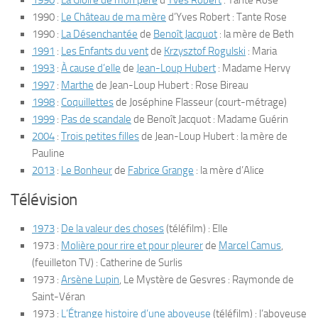
1990
:
La Gloire de mon père
d’
Yves Robert
: Tante Rose
1990 :
Le Château de ma mère
d’Yves Robert : Tante Rose
1990 :
La Désenchantée
de
Benoît Jacquot
: la mère de Beth
1991
:
Les Enfants du vent
de
Krzysztof Rogulski
: Maria
1993
:
À cause d’elle
de
Jean-Loup Hubert
: Madame Hervy
1997
:
Marthe
de Jean-Loup Hubert : Rose Bireau
1998
:
Coquillettes
de Joséphine Flasseur (court-métrage)
1999
:
Pas de scandale
de Benoît Jacquot : Madame Guérin
2004
:
Trois petites filles
de Jean-Loup Hubert : la mère de
Pauline
2013
:
Le Bonheur
de
Fabrice Grange
: la mère d’Alice
Télévision
1973
:
De la valeur des choses
(téléfilm) : Elle
1973 :
Molière pour rire et pour pleurer
de
Marcel Camus
,
(feuilleton TV) : Catherine de Surlis
1973 :
Arsène Lupin
,
Le Mystère de Gesvres
: Raymonde de
Saint-Véran
1973 :
L’Étrange histoire d’une aboyeuse
(téléfilm) : l’aboyeuse