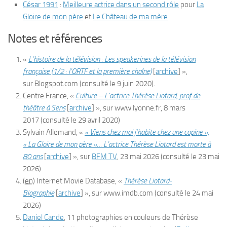
César 1991
:
Meilleure actrice dans un second rôle
pour
La
Gloire de mon père
et
Le Château de ma mère
Notes et références
«
L’histoire de la télévision : Les speakerines de la télévision
française (1/2 : l’ORTF et la première chaîne)
[
archive
]
»,
sur
Blogspot.com
(consulté le
9 juin 2020
)
.
Centre
France
, «
Culture – L’actrice Thérèse Liotard, prof de
théâtre à Sens
[
archive
]
», sur
www.lyonne.fr
,
8 mars
2017
(consulté le
29 avril 2020
)
Sylvain Allemand, «
« Viens chez moi j’habite chez une copine »,
« La Gloire de mon père »… L’actrice Thérèse Liotard est morte à
80 ans
[
archive
]
», sur
BFM TV
,
23 mai 2026
(consulté le
23 mai
2026
)
(en)
Internet Movie Database, «
Thérèse Liotard-
Biographie
[
archive
]
», sur
www.imdb.com
(consulté le
24 mai
2026
)
Daniel Cande
, 11 photographies en couleurs de Thérèse