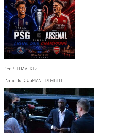
1er But HAVERTZ
2éme But OUSMANE DEMBELE