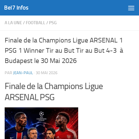
Bel7 Infos
Skip to content
A LA UNE
/
FOOTBALL
/
PSG
Finale de la Champions Ligue ARSENAL 1
PSG 1 Winner Tir au But Tir au But 4-3 à
Budapest le 30 Mai 2026
PAR
JEAN-PAUL
·
30 MAI 2026
Finale de la Champions Ligue
ARSENAL PSG