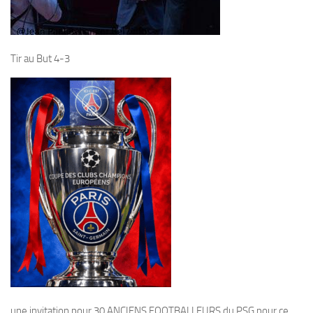
Tir au But 4-3
une invitation pour 30 ANCIENS FOOTBALLEURS du PSG pour ce