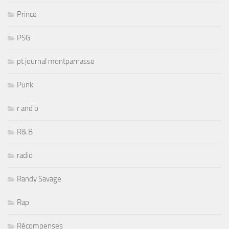
Prince
PSG
pt journal montparnasse
Punk
r and b
R& B
radio
Randy Savage
Rap
Récompenses