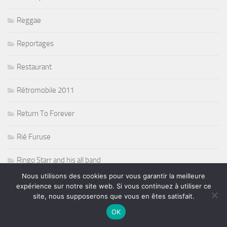
Reggae
Reportages
Restaurant
Rétromobile 2011
Return To Forever
Rié Furuse
Ringo Starr and his all band
Nous utilisons des cookies pour vous garantir la meilleure
Risque de pluie sur la F1
expérience sur notre site web. Si vous continuez à utiliser ce
site, nous supposerons que vous en êtes satisfait.
Robert Randolph
OK