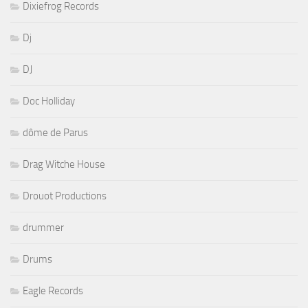
Dixiefrog Records
Dj
DJ
Doc Holliday
dôme de Parus
Drag Witche House
Drouot Productions
drummer
Drums
Eagle Records