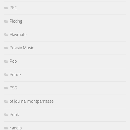
PFC
Picking
Playmate
Poesie Music
Pop
Prince
PSG
pt journal montparnasse
Punk
r and b