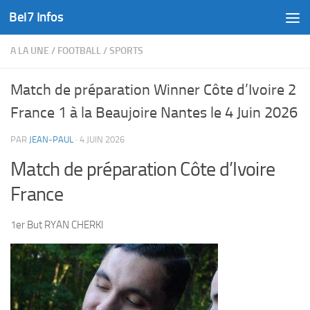
Bel7 Infos
Skip to content
A LA UNE
/
FOOTBALL
/
SPORTS
Match de préparation Winner Côte d’Ivoire 2
France 1 à la Beaujoire Nantes le 4 Juin 2026
PAR
JEAN-PAUL
·
4 JUIN 2026
Match de préparation Côte d’Ivoire
France
1er But RYAN CHERKI