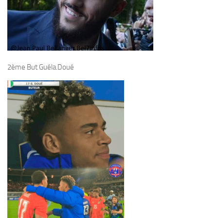
2ème But Guéla.Doué