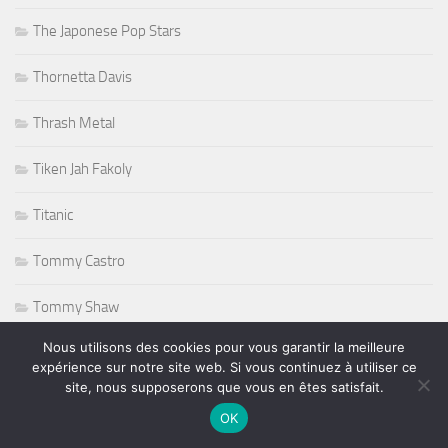
The Japonese Pop Stars
Thornetta Davis
Thrash Metal
Tiken Jah Fakoly
Titanic
Tommy Castro
Tommy Shaw
Nous utilisons des cookies pour vous garantir la meilleure
Tony Martin
expérience sur notre site web. Si vous continuez à utiliser ce
site, nous supposerons que vous en êtes satisfait.
Tony Sheridan
OK
Tourisme