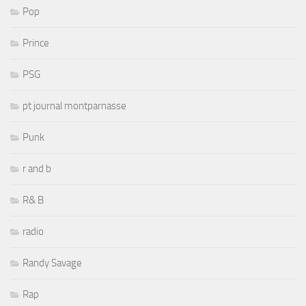
Pop
Prince
PSG
pt journal montparnasse
Punk
r and b
R& B
radio
Randy Savage
Rap