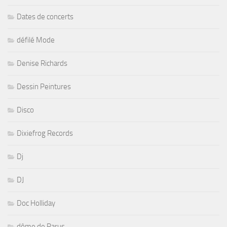
Dates de concerts
défilé Mode
Denise Richards
Dessin Peintures
Disco
Dixiefrog Records
Dj
DJ
Doc Holliday
dôme de Parus