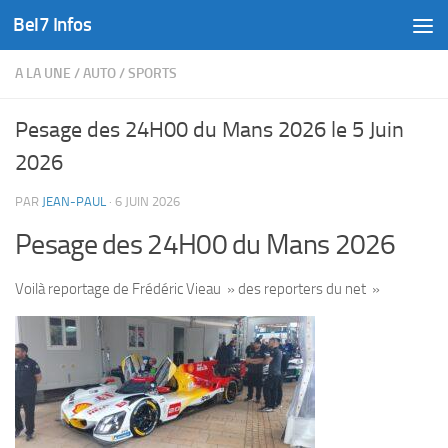
Bel7 Infos
Skip to content
A LA UNE
/
AUTO
/
SPORTS
Pesage des 24H00 du Mans 2026 le 5 Juin
2026
PAR
JEAN-PAUL
·
6 JUIN 2026
Pesage des 24H00 du Mans 2026
Voilà reportage de Frédéric Vieau » des reporters du net »