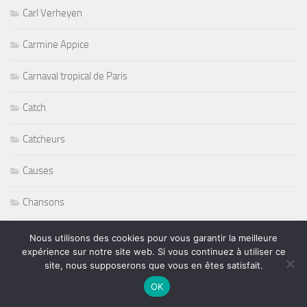
Carl Verheyen
Carmine Appice
Carnaval tropical de Paris
Catch
Catcheurs
Causes
Chansons
Charlie Hargrett
Nous utilisons des cookies pour vous garantir la meilleure
expérience sur notre site web. Si vous continuez à utiliser ce
Charlotte Yanni
site, nous supposerons que vous en êtes satisfait.
OK
Chateaux