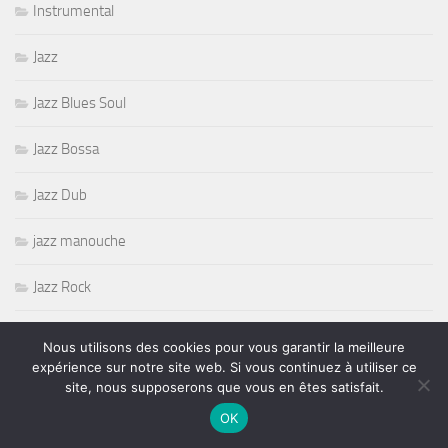
Instrumental
Jazz
Jazz Blues Soul
Jazz Bossa
Jazz Dub
jazz manouche
Jazz Rock
Jeff Beck
Nous utilisons des cookies pour vous garantir la meilleure
expérience sur notre site web. Si vous continuez à utiliser ce
Joe Louis Walker
site, nous supposerons que vous en êtes satisfait.
OK
Joe Louis Walker Murali Coryell Amar Sundy