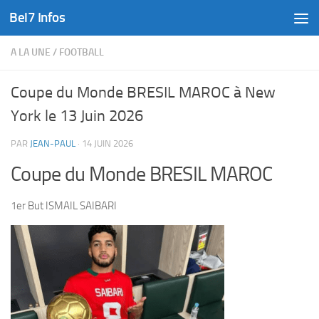
Bel7 Infos
Skip to content
A LA UNE
/
FOOTBALL
Coupe du Monde BRESIL MAROC à New
York le 13 Juin 2026
PAR
JEAN-PAUL
·
14 JUIN 2026
Coupe du Monde BRESIL MAROC
1er But ISMAIL SAIBARI