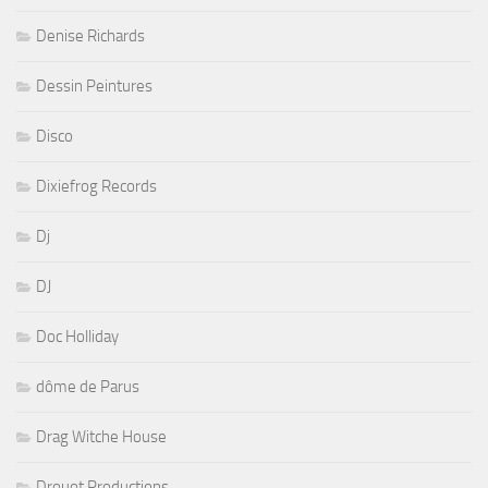
Denise Richards
Dessin Peintures
Disco
Dixiefrog Records
Dj
DJ
Doc Holliday
dôme de Parus
Drag Witche House
Drouot Productions