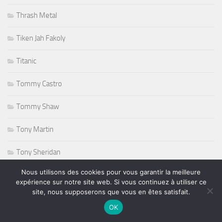
Thrash Metal
Tiken Jah Fakoly
Titanic
Tommy Castro
Tommy Shaw
Tony Martin
Tony Sheridan
Nous utilisons des cookies pour vous garantir la meilleure
Tourisme
expérience sur notre site web. Si vous continuez à utiliser ce
site, nous supposerons que vous en êtes satisfait.
triathlon
OK
ufc