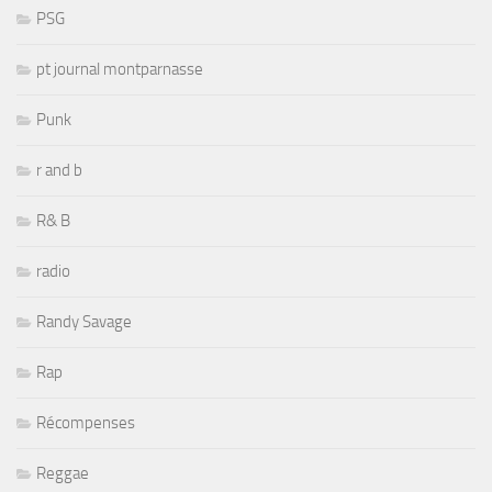
PSG
pt journal montparnasse
Punk
r and b
R& B
radio
Randy Savage
Rap
Récompenses
Reggae