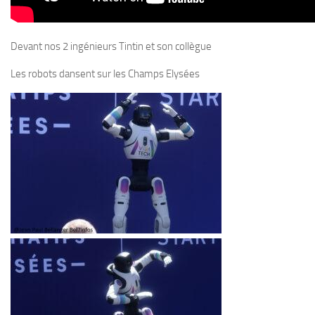
Devant nos 2 ingénieurs Tintin et son collègue
Les robots dansent sur les Champs Elysées