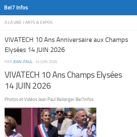
Bel7 Infos
Skip to content
A LA UNE
/
ARTS & EXPOS
VIVATECH 10 Ans Anniversaire aux Champs
Elysées 14 JUIN 2026
PAR
JEAN-PAUL
·
14 JUIN 2026
VIVATECH 10 Ans Champs Elysées
14 JUIN 2026
Photos et Vidéos Jean Paul Bellanger Bel7infos