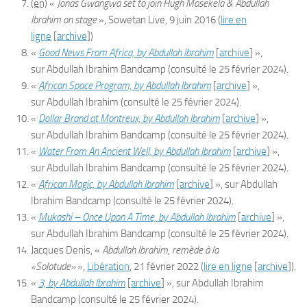
(en)
«
Jonas Gwangwa set to join Hugh Masekela & Abdullah
Ibrahim on stage
»,
Sowetan Live
,‎
9 juin 2016
(
lire en
ligne
[
archive
]
)
«
Good News From Africa, by Abdullah Ibrahim
[
archive
]
»,
sur
Abdullah Ibrahim Bandcamp
(consulté le
25 février 2024
)
.
«
African Space Program, by Abdullah Ibrahim
[
archive
]
»,
sur
Abdullah Ibrahim
(consulté le
25 février 2024
)
.
«
Dollar Brand at Montreux, by Abdullah Ibrahim
[
archive
]
»,
sur
Abdullah Ibrahim Bandcamp
(consulté le
25 février 2024
)
.
«
Water From An Ancient Well, by Abdullah Ibrahim
[
archive
]
»,
sur
Abdullah Ibrahim Bandcamp
(consulté le
25 février 2024
)
.
«
African Magic, by Abdullah Ibrahim
[
archive
]
», sur
Abdullah
Ibrahim Bandcamp
(consulté le
25 février 2024
)
.
«
Mukashi – Once Upon A Time, by Abdullah Ibrahim
[
archive
]
»,
sur
Abdullah Ibrahim Bandcamp
(consulté le
25 février 2024
)
.
Jacques Denis, «
Abdullah Ibrahim, remède à la
«Solotude»
»,
Libération
,‎
21 février 2022
(
lire en ligne
[
archive
]
)
.
«
3, by Abdullah Ibrahim
[
archive
]
», sur
Abdullah Ibrahim
Bandcamp
(consulté le
25 février 2024
)
.