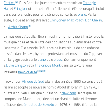
[
5
]
Festival
. Puis Abdullah joue entre autres en solo au
Carnegie
Hall
et
Ellington
lui permet d’être réellement célèbre lorsqu’il l’inclut
dans son orchestre pour une série de concerts au
piano
. Par la
suite, il joue et enregistre avec
Elvin Jones
,
Max Roach
,
Don Cherry
,
[
5
]
ou
Archie Shepp
.
La musique d’Abdullah Ibrahim est intimement liée à l’histoire de la
musique noire et de la lutte des populations sud-africaines contre
l’apartheid. Elle associe l’influence de la musique de son enfance
passée dans le pays, hymnes protestants et musique du Cap, avec
un langage basé sur le
piano
et le
blues
, liée harmoniquement
à
Duke Ellington
et à
Thelonious Monk
dans sa texture, une
[
3
]
,
[
4
]
,
[
6
]
influence
newyorkaise
.
Il revient en
Afrique du Sud
à la fin des années 1960, se convertit à
l’islam et adopte ce nouveau nom d’Abdullah Ibrahim. En 1976, il
quitte à nouveau l’Afrique du Sud pour
New York
, alors que sa
composition
Mannenberg
devient un chant de lutte et l’hymne
officieux des
émeutes de Soweto
en 1976. En 1984, il fonde la