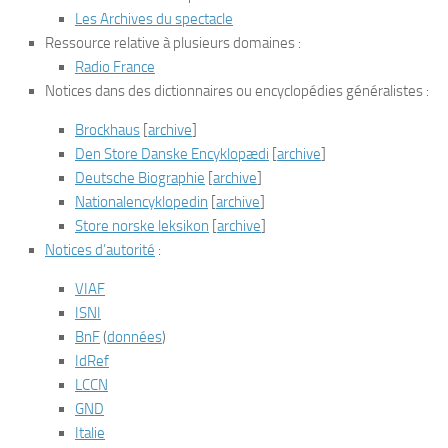
Les Archives du spectacle
Ressource relative à plusieurs domaines
:
Radio France
Notices dans des dictionnaires ou encyclopédies généralistes
:
Brockhaus
[
archive
]
Den Store Danske Encyklopædi
[
archive
]
Deutsche Biographie
[
archive
]
Nationalencyklopedin
[
archive
]
Store norske leksikon
[
archive
]
Notices d’autorité
:
VIAF
ISNI
BnF
(
données
)
IdRef
LCCN
GND
Italie