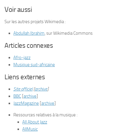
Voir aussi
Sur les autres projets Wikimedia :
Abdullah Ibrahim
, sur
Wikimedia Commons
Articles connexes
Afro-jazz
Musique sud-africaine
Liens externes
Site officiel
[
archive
]
BBC
[
archive
]
JazzMagazine
[
archive
]
Ressources relatives à la musique
:
All About Jazz
AllMusic