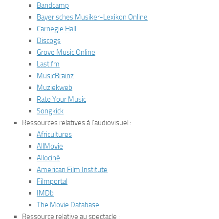
Bandcamp
Bayerisches Musiker-Lexikon Online
Carnegie Hall
Discogs
Grove Music Online
Last.fm
MusicBrainz
Muziekweb
Rate Your Music
Songkick
Ressources relatives à l’audiovisuel
:
Africultures
AllMovie
Allociné
American Film Institute
Filmportal
IMDb
The Movie Database
Ressource relative au spectacle
: