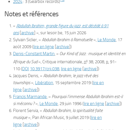
[
15
]
2024
:
3
(Gearbox records)
Notes et références
«
Abdullah Ibrahim, grande figure du jazz, est décédé à 91
ans
[
archive
]
», sur
lesoir.be
,
15 juin 2026
Sylvain Siclier, «
Abdullah Ibrahim à Ramatuelle
»,
Le Monde
,‎
17
août 2009
(
lire en ligne
[
archive
]
)
Denis-Constant Martin
, «
Our Kind of Jazz : musique et identité en
o
Afrique du Sud
»,
Critique internationale
,
n
38,‎
2008
,
p.
91-
110
(
DOI
10.3917/crii.038
,
lire en ligne
[
archive
]
)
Jacques Denis, «
Abdullah Ibrahim, le jazz rêvé des
townships
»,
Libération
,‎
15 septembre 2019
(
lire en
ligne
[
archive
]
)
Francis Marmande
, «
Pourquoi l’immense Abdullah Ibrahim est-il
si méconnu ?
»,
Le Monde
,‎
29 juin 1996
(
lire en ligne
[
archive
]
)
Florent Servia, «
Abdullah Ibrahim, la spiritualité faite
musique
»,
Pan African Music
,‎
9 juillet 2019
(
lire en
ligne
[
archive
]
)