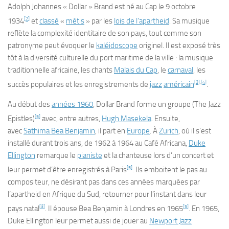
Adolph Johannes « Dollar » Brand est né au Cap le
9 octobre
[
2
]
1934
et
classé
«
métis
» par les
lois de l’apartheid
. Sa musique
reflète la complexité identitaire de son pays, tout comme son
patronyme peut évoquer le
kaléidoscope
originel. Il est exposé très
tôt à la diversité culturelle du port maritime de la ville : la musique
traditionnelle africaine, les chants
Malais du Cap
, le
carnaval
, les
[
3
]
,
[
4
]
succès populaires et les enregistrements de
jazz
américain
.
Au début des
années 1960
, Dollar Brand forme un groupe (The Jazz
[
5
]
Epistles)
avec, entre autres,
Hugh Masekela
. Ensuite,
avec
Sathima Bea Benjamin
, il part en
Europe
. À
Zurich
, où il s’est
installé durant trois ans, de 1962 à 1964 au Café Africana,
Duke
Ellington
remarque le
pianiste
et la chanteuse lors d’un concert et
[
5
]
leur permet d’être enregistrés à Paris
. Ils emboitent le pas au
compositeur, ne désirant pas dans ces années marquées par
l’apartheid en Afrique du Sud, retourner pour l’instant dans leur
[
3
]
[
5
]
pays natal
. Il épouse Bea Benjamin à Londres en 1965
. En 1965,
Duke Ellington leur permet aussi de jouer au
Newport Jazz