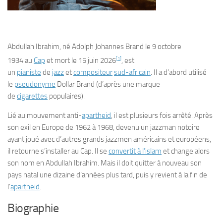
Abdullah Ibrahim
, né Adolph Johannes Brand le
9 octobre
[
1
]
1934
au
Cap
et mort le
15 juin 2026
, est
un
pianiste
de
jazz
et
compositeur
sud-africain
. Il a d’abord utilisé
le
pseudonyme
Dollar Brand
(d’après une marque
de
cigarettes
populaires).
Lié au mouvement anti-
apartheid
, il est plusieurs fois arrêté. Après
son exil en Europe de 1962 à 1968, devenu un jazzman notoire
ayant joué avec d’autres grands jazzmen américains et européens,
il retourne s’installer au Cap. Il se
convertit à l’islam
et change alors
son nom en Abdullah Ibrahim. Mais il doit quitter à nouveau son
pays natal une dizaine d’années plus tard, puis y revient à la fin de
l’
apartheid
.
Biographie