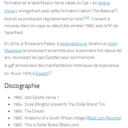
formation et le label Ekaya («terre natale du Cap » en
langue
[
4
]
xhosa
), enregistrant avec cette formation l’album
The Balance
,
[
4
]
,
[
6
]
tout en se produisant régulièrement en solo
. Il revient à
nouveau dans son pays au début des années 1990, avec la fin de
l’apartheid.
En 2016, à l’Emperors Palace, à
Johannesbourg
, Ibrahim et
Hugh
Masekela
se produisent ensemble pour la première fois depuis 60
ans, réunissant les Jazz Epistles pour commémorer
e
le
40
anniversaire des manifestations historiques de la jeunesse
[
7
]
du
16 juin 1976
à
Soweto
.
Discographie
1960 :
Jazz Epistle Verse 1
1964 :
Duke Ellington presents The Dollar Brand Trio
1965 :
The Dream
1965 :
Anatomy of a South African Village
(
Black Lion Records
)
1965 :
This is Dollar Brand
(Black Lion)