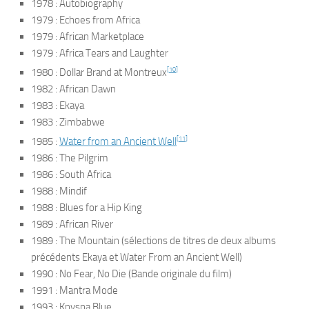
1978 :
Autobiography
1979 :
Echoes from Africa
1979 :
African Marketplace
1979 :
Africa Tears and Laughter
[
10
]
1980 :
Dollar Brand at Montreux
1982 :
African Dawn
1983 :
Ekaya
1983 :
Zimbabwe
[
11
]
1985 :
Water from an Ancient Well
1986 :
The Pilgrim
1986 :
South Africa
1988 :
Mindif
1988 :
Blues for a Hip King
1989 :
African River
1989 :
The Mountain
(sélections de titres de deux albums
précédents
Ekaya
et
Water From an Ancient Well
)
1990 :
No Fear, No Die
(Bande originale du film)
1991 :
Mantra Mode
1993 :
Knysna Blue