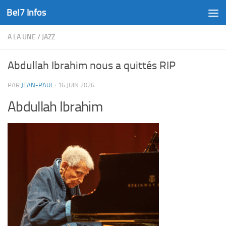
Bel7 Infos
Skip to content
A LA UNE
/
JAZZ
Abdullah Ibrahim nous a quittés RIP
PAR
JEAN-PAUL
·
16 JUIN 2026
Abdullah Ibrahim