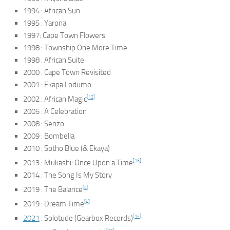
1994 :
African Sun
1995 :
Yarona
1997:
Cape Town Flowers
1998 :
Township One More Time
1998 :
African Suite
2000 :
Cape Town Revisited
2001 :
Ekapa Lodumo
[
12
]
2002 :
African Magic
2005 :
A Celebration
2008 :
Senzo
2009 :
Bombella
2010 :
Sotho Blue
(& Ekaya)
[
13
]
2013 :
Mukashi: Once Upon a Time
2014 :
The Song Is My Story
[
4
]
2019 :
The Balance
[
4
]
2019 :
Dream Time
[
14
]
2021
:
Solotude
(Gearbox Records)