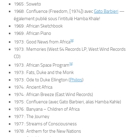
1965 :
Soweto
1968 :
Confluence
(Freedom, [1974]) avec
Gato Barbieri
—
également publié sous l’intitulé
Hamba Khale!
1969 :
African Sketchbook
1969 :
African Piano
[
8
]
1973 :
Good News from Africa
1973 :
Memories
(West 54 Records LP, West Wind Records
CD)
[
9
]
1973 :
African Space Program
1973 :
Fats, Duke and the Monk
1973 :
Ode to Duke Ellington
(
Philips
)
1974 :
Ancient Africa
1974 :
African Breeze
(East Wind Records)
1975 :
Confluence
(avec Gato Barbieri, alias
Hamba Kahle
)
1976 :
Banyana – Children of Africa
1977 :
The Journey
1977 :
Streams of Consciousness
1978 :
Anthem for the New Nations