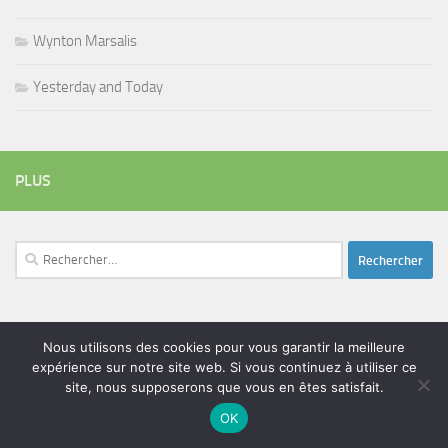
Wynton Marsalis
Yesterday and Today
PLUS
Rechercher :
ÉTIQUETTES
Nous utilisons des cookies pour vous garantir la meilleure
blues
expérience sur notre site web. Si vous continuez à utiliser ce
batteur
adam bomb
beatles
amar sundy
blues rock
site, nous supposerons que vous en êtes satisfait.
chanteur
duc des lombards
bootleneck
chanteuse
coltrane
erick bamy
OK
glenn hughes
expo music
femme de george harrison
festival
golf drouot
groupe