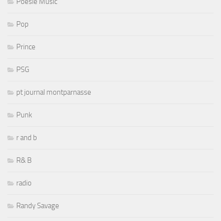
Poesie Music
Pop
Prince
PSG
pt journal montparnasse
Punk
r and b
R& B
radio
Randy Savage