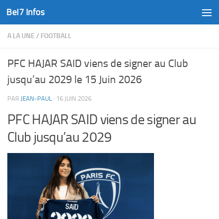
Bel7 Infos
Skip to content
A LA UNE
/
FOOTBALL
PFC HAJAR SAID viens de signer au Club
jusqu’au 2029 le 15 Juin 2026
PAR
JEAN-PAUL
·
16 JUIN 2026
PFC HAJAR SAID viens de signer au
Club jusqu’au 2029