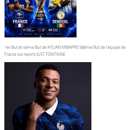
1er But et 4ème But de KYLIAN MBAPPE 58ème But de l’équipe de
France qui rejoint JUST FONTAINE