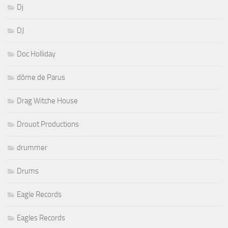
Dj
DJ
Doc Holliday
dôme de Parus
Drag Witche House
Drouot Productions
drummer
Drums
Eagle Records
Eagles Records