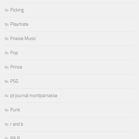
Picking
Playmate
Poesie Music
Pop
Prince
PSG
pt journal montparnasse
Punk
r and b
R& B