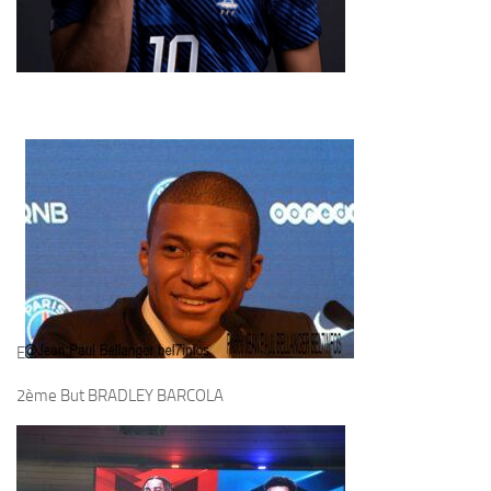
E
2ème But BRADLEY BARCOLA