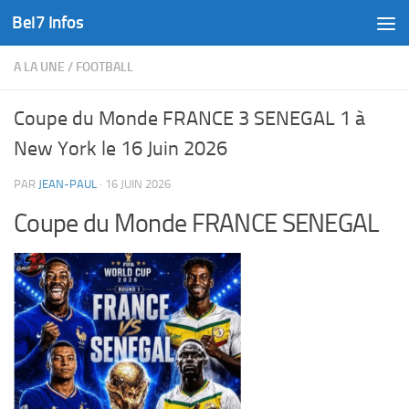
Bel7 Infos
Skip to content
A LA UNE
/
FOOTBALL
Coupe du Monde FRANCE 3 SENEGAL 1 à
New York le 16 Juin 2026
PAR
JEAN-PAUL
·
16 JUIN 2026
Coupe du Monde FRANCE SENEGAL