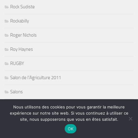
Rock Sudiste
Rockabilly
Roger Nichols
Roy Haynes
RUGBY
Salon de l'Agriculture 2011
Salons
Shorty et Orleans Avenue
Nous utilisons des cookies pour vous garantir la meilleure
expérience sur notre site web. Si vous continuez à utiliser ce
site, nous supposerons que vous en êtes satisfait.
Side FX and Kim Cameron
OK
SLAM