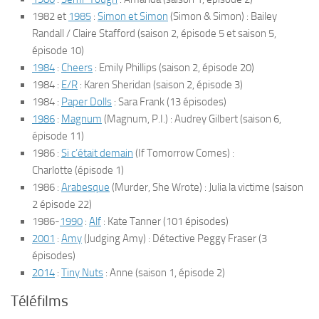
1982 et
1985
:
Simon et Simon
(
Simon & Simon
) : Bailey
Randall / Claire Stafford
(saison 2, épisode 5 et saison 5,
épisode 10)
1984
:
Cheers
: Emily Phillips
(saison 2, épisode 20)
1984 :
E/R
: Karen Sheridan
(saison 2, épisode 3)
1984 :
Paper Dolls
: Sara Frank
(13 épisodes)
1986
:
Magnum
(
Magnum, P.I.
) : Audrey Gilbert
(saison 6,
épisode 11)
1986 :
Si c’était demain
(
If Tomorrow Comes
) :
Charlotte
(épisode 1)
1986 :
Arabesque
(
Murder, She Wrote
) : Julia la victime
(saison
2 épisode 22)
1986-
1990
:
Alf
: Kate Tanner
(101 épisodes)
2001
:
Amy
(
Judging Amy
) : Détective Peggy Fraser
(3
épisodes)
2014
:
Tiny Nuts
: Anne
(saison 1, épisode 2)
Téléfilms