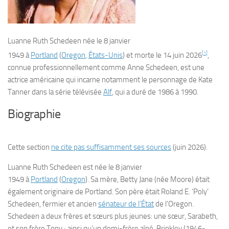
Luanne Ruth Schedeen
née le
8 janvier
[
1
]
1949
à
Portland
(
Oregon
,
États-Unis
) et morte le
14 juin 2026
,
connue professionnellement comme
Anne Schedeen
, est une
actrice américaine qui incarne notamment le personnage de Kate
Tanner dans la série télévisée
Alf
, qui a duré de 1986 à 1990.
Biographie
Cette section
ne cite pas suffisamment ses sources
(juin 2026)
.
Luanne Ruth Schedeen est née le
8 janvier
1949
à
Portland
(
Oregon
). Sa mère, Betty Jane (née Moore) était
également originaire de Portland. Son père était Roland E. ‘Poly’
Schedeen, fermier et ancien
sénateur de l’État
de l’Oregon.
Schedeen a deux frères et sœurs plus jeunes: une sœur, Sarabeth,
et son frère Tony ; ainsi qu’un demi-frère aîné, Brinkley (1946-