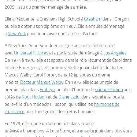
2009), issu du premier mariage de sa mère.
Elle a fréquenté la Gresham High School à
Gresham
dans l’Oregon,
où elle a obtenu son diplôme en 1967. Elle a ensuite déménagé
à
New York
pour poursuivre une carrière d’actrice.
À New York, Anne Schedeen a signé un contrat intérimaire
avec
Universal Pictures
et a par la suite déménagé à
Los Angeles
.
De 1974 à 1976, elle est apparu dans le rôle récurrent de Carol dans
la série
Emergency!
, et comme vedette jouant la fille du docteur
Marcus Welby, Carol Porter, dans 12 épisodes du drame
médical
Docteur Marcus Welby
. En 1976, elle joue un rôle de
premier plan dans
Embryo
, un film d’horreur de
science-fiction
aux
côtés de
Rock Hudson
et de
Diane Ladd
, dans lequel elle joue la
belle-fille d’un médecin (Hudson) qui utilise les
hormones de
croissance
pour faire grandir les fœtus humains.
En 1979, elle a joué un second rôle dans la série
télévisée
Champions: A Love Story
, et a ensuite joué dans plusieurs