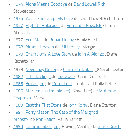
1974
:
Aloha Means Goodbye
de
David Lowell Rich
:
Stewardess
1975
:
You Lie So Deep, My Love
de David Lowell Rich : Ellen
1977
:
Flight to Holocaust
de
Bernard L. Kowalski
: Linda
Michaels
1977 :
Exo-Man
de
Richard Irving
: Emily Frost
1978
:
Almost Heaven
de
Bill Persky
: Margie
1979
:
Champions: A Love Story
de
John A. Alonzo
: Diane
Kachatorian
r
1979 :
Never Say Never
de
Charles S. Dubin
:
D
Sarah Keaton
1982
:
Little Darlings
de
Joel Zwick
: Camp Counsellor
1985
:
Braker
(en)
de
Victor Lobl
: Lieutenant Polly Peters
1986
:
Mort en eau trouble
(en)
(
Slow Burn
) de
Matthew
Chapman
: Mona
1989
:
Cast the First Stone
de
John Korty
: Elaine Stanton
1991
:
Perry Mason: The Case of the Maligned
Mobster
de
Ron Satlof
: Paula Barrett
1993
:
Femme fatale
(en)
(
Praying Mantis
) de
James Keach
: