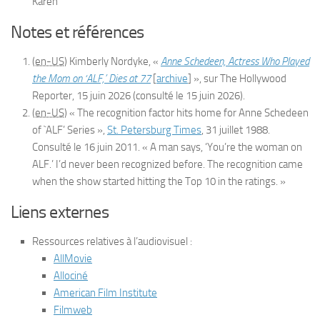
Karen
Notes et références
(en-US)
Kimberly
Nordyke
, «
Anne Schedeen, Actress Who Played
the Mom on ‘ALF,’ Dies at 77
[
archive
]
», sur
The Hollywood
Reporter
,
15 juin 2026
(consulté le
15 juin 2026
)
.
(en-US)
« The recognition factor hits home for Anne Schedeen
of `ALF’ Series »,
St. Petersburg Times
, 31 juillet 1988.
Consulté le 16 juin 2011. « A man says, ‘You’re the woman on
ALF.’ I’d never been recognized before. The recognition came
when the show started hitting the Top 10 in the ratings. »
Liens externes
Ressources relatives à l’audiovisuel
:
AllMovie
Allociné
American Film Institute
Filmweb