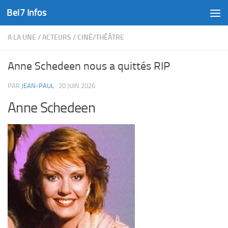
Bel7 Infos
Skip to content
A LA UNE
/
ACTEURS
/
CINÉ/THÉÂTRE
Anne Schedeen nous a quittés RIP
PAR
JEAN-PAUL
·
20 JUIN 2026
Anne Schedeen