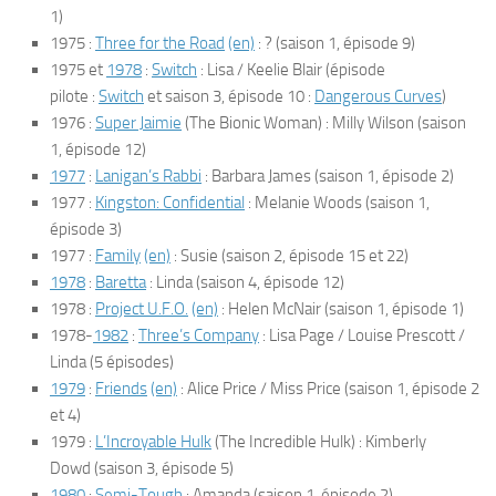
1)
1975 :
Three for the Road
(en)
: ?
(saison 1, épisode 9)
1975 et
1978
:
Switch
: Lisa / Keelie Blair
(épisode
pilote :
Switch
et saison 3, épisode 10 :
Dangerous Curves
)
1976 :
Super Jaimie
(
The Bionic Woman
) : Milly Wilson
(saison
1, épisode 12)
1977
:
Lanigan’s Rabbi
: Barbara James
(saison 1, épisode 2)
1977 :
Kingston: Confidential
: Melanie Woods
(saison 1,
épisode 3)
1977 :
Family
(en)
: Susie
(saison 2, épisode 15 et 22)
1978
:
Baretta
: Linda
(saison 4, épisode 12)
1978 :
Project U.F.O.
(en)
: Helen McNair
(saison 1, épisode 1)
1978-
1982
:
Three’s Company
: Lisa Page / Louise Prescott /
Linda
(5 épisodes)
1979
:
Friends
(en)
: Alice Price / Miss Price
(saison 1, épisode 2
et 4)
1979 :
L’Incroyable Hulk
(
The Incredible Hulk
) : Kimberly
Dowd
(saison 3, épisode 5)
1980
:
Semi-Tough
: Amanda
(saison 1, épisode 2)