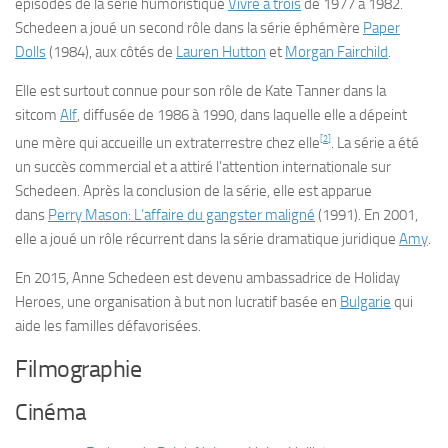
épisodes de la série humoristique
Vivre à trois
de 1977 à 1982.
Schedeen a joué un second rôle dans la série éphémère
Paper
Dolls
(1984), aux côtés de
Lauren Hutton
et
Morgan Fairchild
.
Elle est surtout connue pour son rôle de Kate Tanner dans la
sitcom
Alf
, diffusée de 1986 à 1990, dans laquelle elle a dépeint
[
2
]
une mère qui accueille un extraterrestre chez elle
. La série a été
un succès commercial et a attiré l’attention internationale sur
Schedeen. Après la conclusion de la série, elle est apparue
dans
Perry Mason: L’affaire du gangster maligné
(1991). En 2001,
elle a joué un rôle récurrent dans la série dramatique juridique
Amy
.
En 2015, Anne Schedeen est devenu ambassadrice de Holiday
Heroes, une organisation à but non lucratif basée en
Bulgarie
qui
aide les familles défavorisées.
Filmographie
Cinéma