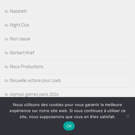
Nazareth
Night Club
Non classé
Norbert Krief
Nous Productions
Nouvelle victoire pour Loeb
olympic games paris 2024
Nous utilisons des cookies pour vous garantir la meilleure
opera
expérience sur notre site web. Si vous continuez à utiliser ce
site, nous supposerons que vous en êtes satisfait.
Oprat
OK