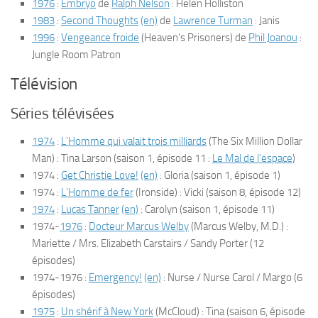
1976
:
Embryo
de
Ralph Nelson
: Helen Holliston
1983
:
Second Thoughts
(en)
de
Lawrence Turman
: Janis
1996
:
Vengeance froide
(
Heaven’s Prisoners
) de
Phil Joanou
:
Jungle Room Patron
Télévision
Séries télévisées
1974
:
L’Homme qui valait trois milliards
(
The Six Million Dollar
Man
) : Tina Larson
(saison 1, épisode 11 :
Le Mal de l’espace
)
1974 :
Get Christie Love!
(en)
: Gloria
(saison 1, épisode 1)
1974 :
L’Homme de fer
(
Ironside
) : Vicki
(saison 8, épisode 12)
1974
:
Lucas Tanner
(en)
: Carolyn
(saison 1, épisode 11)
1974-
1976
:
Docteur Marcus Welby
(
Marcus Welby, M.D.
) :
Mariette / Mrs. Elizabeth Carstairs / Sandy Porter
(12
épisodes)
1974-1976 :
Emergency!
(en)
: Nurse / Nurse Carol / Margo
(6
épisodes)
1975
:
Un shérif à New York
(
McCloud
) : Tina
(saison 6, épisode