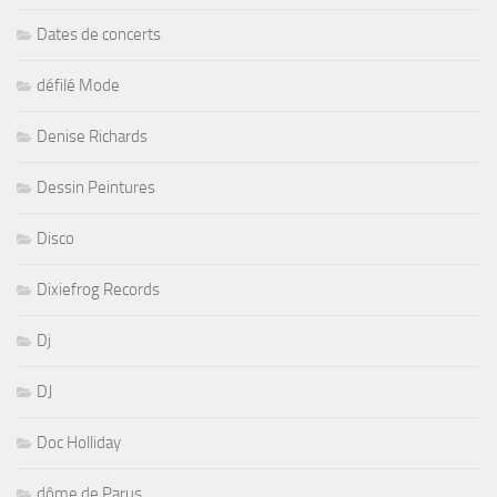
Dates de concerts
défilé Mode
Denise Richards
Dessin Peintures
Disco
Dixiefrog Records
Dj
DJ
Doc Holliday
dôme de Parus