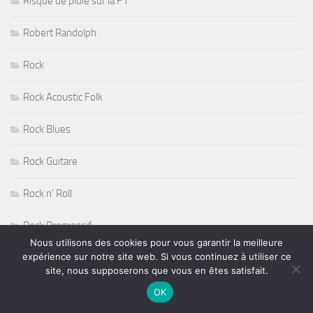
Risque de pluie sur la F1
Robert Randolph
Rock
Rock Acoustic Folk
Rock Blues
Rock Guitare
Rock n' Roll
Rock Progressif
Nous utilisons des cookies pour vous garantir la meilleure
expérience sur notre site web. Si vous continuez à utiliser ce
Rock Sudiste
site, nous supposerons que vous en êtes satisfait.
Rockabilly
OK