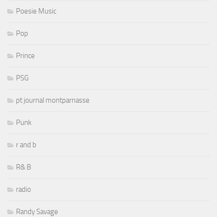
Poesie Music
Pop
Prince
PSG
pt journal montparnasse
Punk
r and b
R& B
radio
Randy Savage