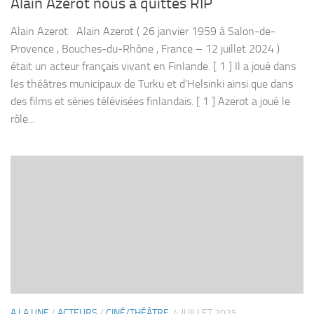
Alain Azerot nous a quittés RIP
Alain Azerot Alain Azerot ( 26 janvier 1959 à Salon-de-
Provence , Bouches-du-Rhône , France – 12 juillet 2024 )
était un acteur français vivant en Finlande. [ 1 ] Il a joué dans
les théâtres municipaux de Turku et d’Helsinki ainsi que dans
des films et séries télévisées finlandais. [ 1 ] Azerot a joué le
rôle...
A LA UNE
/
ACTEURS
/
CINÉ/THÉÂTRE
4 JUILLET 2025