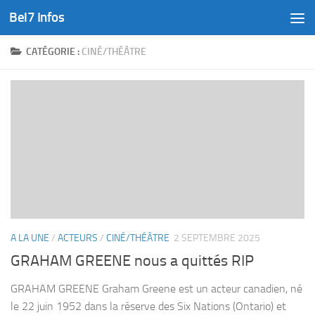
Bel7 Infos
Skip to content
CATÉGORIE :
CINÉ/THÉÂTRE
A LA UNE
/
ACTEURS
/
CINÉ/THÉÂTRE
2 SEPTEMBRE 2025
GRAHAM GREENE nous a quittés RIP
GRAHAM GREENE Graham Greene est un acteur canadien, né
le 22 juin 1952 dans la réserve des Six Nations (Ontario) et