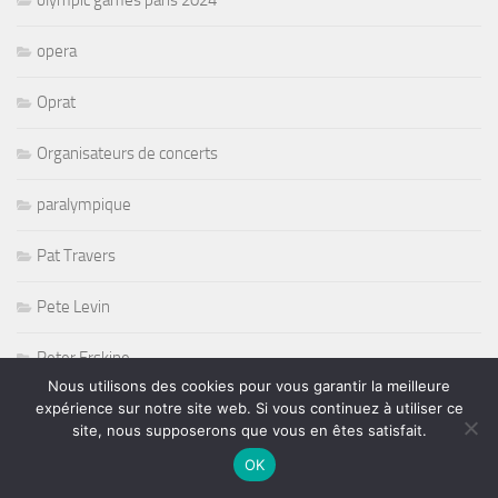
olympic games paris 2024
opera
Oprat
Organisateurs de concerts
paralympique
Pat Travers
Pete Levin
Peter Erskine
Nous utilisons des cookies pour vous garantir la meilleure
expérience sur notre site web. Si vous continuez à utiliser ce
petit journal Montparnasse
site, nous supposerons que vous en êtes satisfait.
PFC
OK