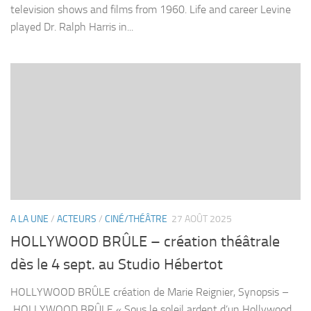
television shows and films from 1960. Life and career Levine
played Dr. Ralph Harris in...
A LA UNE
/
ACTEURS
/
CINÉ/THÉÂTRE
27 AOÛT 2025
HOLLYWOOD BRÛLE – création théâtrale
dès le 4 sept. au Studio Hébertot
HOLLYWOOD BRÛLE création de Marie Reignier, Synopsis –
HOLLYWOOD BRÛLE « Sous le soleil ardent d’un Hollywood