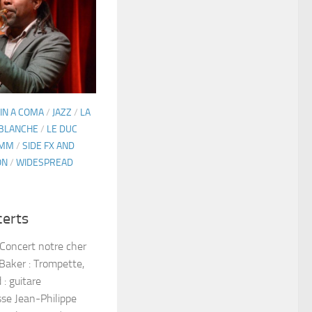
 IN A COMA
/
JAZZ
/
LA
 BLANCHE
/
LE DUC
AMM
/
SIDE FX AND
ON
/
WIDESPREAD
certs
 Concert notre cher
ker : Trompette,
: guitare
sse Jean-Philippe