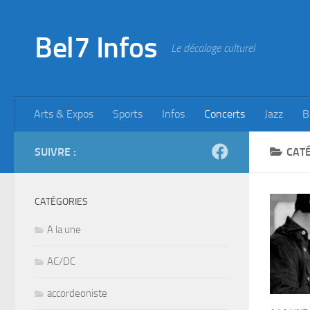
Skip to content
Bel7 Infos
Le décalage culturel
Arts & Expos
Sports
Infos
Concerts
Jazz
B
SUIVRE :
CATÉ
CATÉGORIES
A la une
AC/DC
accordeoniste