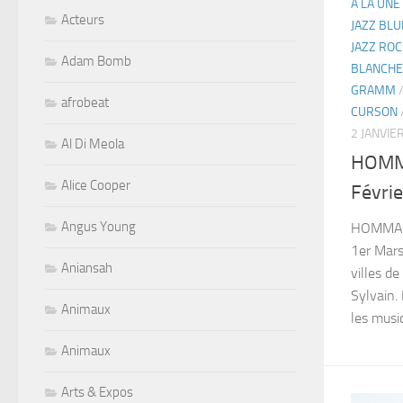
A LA UNE
Acteurs
JAZZ BLU
JAZZ ROC
Adam Bomb
BLANCHE
GRAMM
afrobeat
CURSON
2 JANVIE
Al Di Meola
HOMMA
Alice Cooper
Févri
Angus Young
HOMMAGE
1er Mars
Aniansah
villes de
Sylvain. 
Animaux
les music
Animaux
Arts & Expos