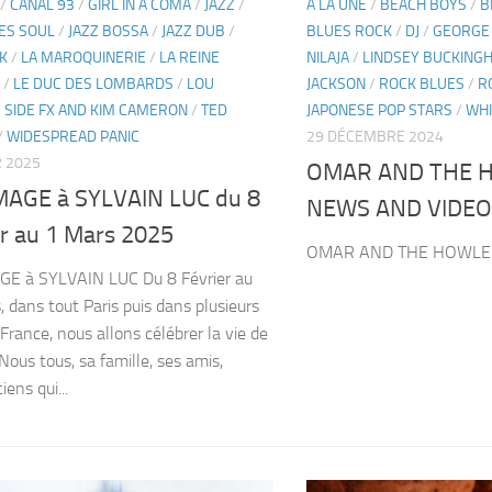
/
CANAL 93
/
GIRL IN A COMA
/
JAZZ
/
A LA UNE
/
BEACH BOYS
/
B
ES SOUL
/
JAZZ BOSSA
/
JAZZ DUB
/
BLUES ROCK
/
DJ
/
GEORGE
K
/
LA MAROQUINERIE
/
LA REINE
NILAJA
/
LINDSEY BUCKING
/
LE DUC DES LOMBARDS
/
LOU
JACKSON
/
ROCK BLUES
/
R
/
SIDE FX AND KIM CAMERON
/
TED
JAPONESE POP STARS
/
WHI
/
WIDESPREAD PANIC
29 DÉCEMBRE 2024
R 2025
OMAR AND THE 
GE à SYLVAIN LUC du 8
NEWS AND VIDEO
er au 1 Mars 2025
OMAR AND THE HOWLE
 à SYLVAIN LUC Du 8 Février au
, dans tout Paris puis dans plusieurs
 France, nous allons célébrer la vie de
Nous tous, sa famille, ses amis,
iens qui...