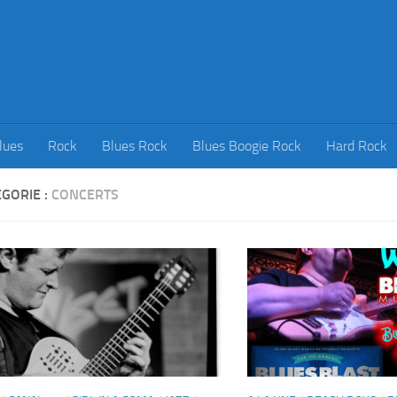
lues
Rock
Blues Rock
Blues Boogie Rock
Hard Rock
GORIE :
CONCERTS