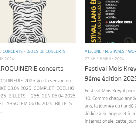
/
CONCERTS
/
DATES DE CONCERTS
A LA UNE
/
FESTIVALS
/
WO
RE 2024
27 SEPTEMBRE 2024
ROQUINERIE concerts
Festival Mois Kre
9ème édition 202
QUINERIE 2025 Voir la version en
­ MIKE 03.04.2025 ­ COMPLET ­ COELHO
Festival Mois Kreyol pour
25 ­ BILLETS – 25€ ­ GEN 05.04.2025
10. Comme chaque année 
ET ­ ABSOLEM 06.04.2025 ­ BILLETS
ans, la journée du (lundi)
..
dédiée à la langue et à la
Internationale, cette journ