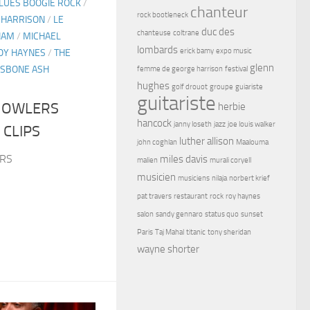
LUES BOOGIE ROCK
/
chanteur
rock bootleneck
 HARRISON
/
LE
duc des
chanteuse
coltrane
HAM
/
MICHAEL
lombards
erick bamy
expo music
OY HAYNES
/
THE
glenn
SBONE ASH
femme de george harrison
festival
hughes
golf drouot
groupe
guiariste
guitariste
HOWLERS
herbie
hancock
janny loseth
jazz
joe louis walker
 CLIPS
luther allison
john coghlan
Maalouma
RS
miles davis
malien
murali coryell
musicien
musiciens
nilaja
norbert krief
pat travers
restaurant
rock
roy haynes
salon
sandy gennaro
status quo
sunset
Paris
Taj Mahal
titanic
tony sheridan
wayne shorter