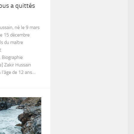
us a quittés
ssain, né le 9 mars
le 15 décembre
ls du maître
t
. Biographie
de] Zakir Hussain
’âge de 12 ans....