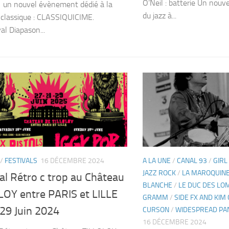
O’Neil : batterie Un nouv
 un nouvel évènement dédié à la
du jazz à...
classique : CLASSIQUICIME.
al Diapason...
/
FESTIVALS
16 DÉCEMBRE 2024
A LA UNE
/
CANAL 93
/
GIRL
JAZZ ROCK
/
LA MAROQUINE
al Rétro c trop au Château
BLANCHE
/
LE DUC DES L
LOY entre PARIS et LILLE
GRAMM
/
SIDE FX AND KI
29 Juin 2024
CURSON
/
WIDESPREAD PA
16 DÉCEMBRE 2024