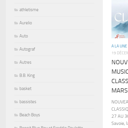
athletisme
Aurelio
Auto
A LA UNE
Autograf
19 DÉCE
NOUV
Autres
MUSI
B.B. King
CLASS
basket
MARS
bassistes
NOUVEA
CLASSIQ
Beach Boys
27 AU 3
Savoie, 