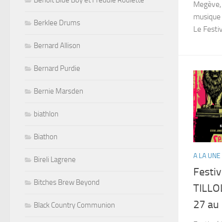
Benoit Blue Boy et Freddie Roulette
Megève,
musique 
Berklee Drums
Le Festiv
Bernard Allison
Bernard Purdie
Bernie Marsden
biathlon
Biathon
A LA UNE
Bireli Lagrene
Festiv
Bitches Brew Beyond
TILLO
27 au 
Black Country Communion