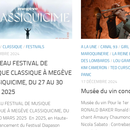
/
CLASSIQUE
/
FESTIVALS
A LA UNE
/
CANAL 93
/
GIRL
MBRE 2024
MAROQUINERIE
/
LA REINE
DES LOMBARDS
/
LOU GR
EAU FESTIVAL DE
KIM CAMERON
/
TED CURS
QUE CLASSIQUE À MEGÈVE
PANIC
IQUICIME, DU 27 AU 30
17 DÉCEMBRE 2024
Musée du vin con
 2025
Musée du vin Pour le 1er
U FESTIVAL DE MUSIQUE
RONALD BAKER Ronald Ba
UE À MEGÈVE CLASSIQUICIME, DU
chant Amaury Chaumond 
0 MARS 2025 En 2025, en Haute-
Nicola Sabato : Contreba
lancement du Festival Diapason