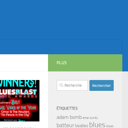
PLUS
Rechercher :
ÉTIQUETTES
adam bomb
amar sundy
blues
batteur
beatles
blues