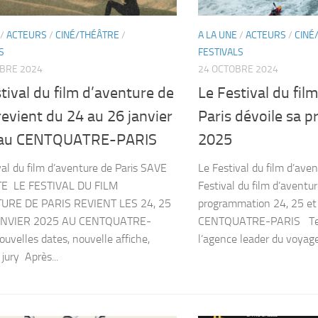
/
ACTEURS
/
CINÉ/THÉÂTRE
/
A LA UNE
/
ACTEURS
/
CINÉ
S
FESTIVALS
BRE 2024
24 OCTOBRE 2024
tival du film d’aventure de
Le Festival du fil
revient du 24 au 26 janvier
Paris dévoile sa 
 au CENTQUATRE-PARIS
2025
val du film d’aventure de Paris SAVE
Le Festival du film d’aven
E LE FESTIVAL DU FILM
Festival du film d’aventur
URE DE PARIS REVIENT LES 24, 25
programmation 24, 25 et
ANVIER 2025 AU CENTQUATRE-
CENTQUATRE-PARIS Terr
uvelles dates, nouvelle affiche,
l’agence leader du voyage
jury Après...