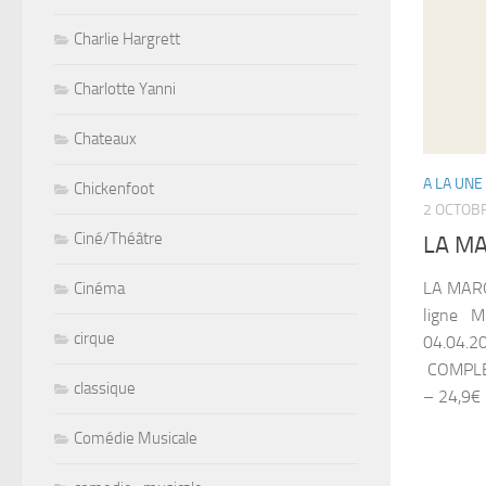
Charlie Hargrett
Charlotte Yanni
Chateaux
A LA UNE
Chickenfoot
2 OCTOB
Ciné/Théâtre
LA MA
LA MARO
Cinéma
ligne ­ 
cirque
04.04.20
­ COMPL
classique
– 24,9€ ­.
Comédie Musicale