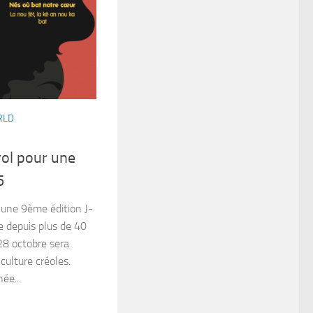
RLD
yol pour une
5
 une 9ème édition J-
depuis plus de 40
 28 octobre sera
 culture créoles.
ée...