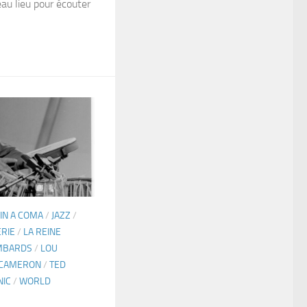
eau lieu pour écouter
 IN A COMA
/
JAZZ
/
RIE
/
LA REINE
OMBARDS
/
LOU
M CAMERON
/
TED
NIC
/
WORLD