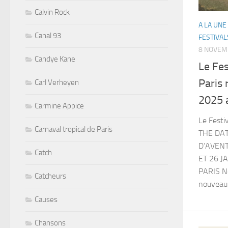
Calvin Rock
A LA UNE
Canal 93
FESTIVAL
8 NOVEM
Candye Kane
Le Fes
Paris 
Carl Verheyen
2025
Carmine Appice
Le Festi
Carnaval tropical de Paris
THE DAT
D’AVENT
Catch
ET 26 J
PARIS No
Catcheurs
nouveau 
Causes
Chansons