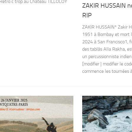
l Rétro c trop au Château TILLOLOY
ZAKIR HUSSAIN no
RIP
ZAKIR HUSSAIN* Zakir Hu
1951 à Bombay et mort 
2024 à San Francisco1, fi
des tablâs Alla Rakha, es
un percussionniste indien
[modifier | modifier le co
commence les tournées à l