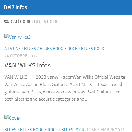
Bel7 Infos
Skip to content
CATÉGORIE :
BLUES ROCK
A LA UNE
/
BLUES
/
BLUES BOOGIE ROCK
/
BLUES ROCK
24 OCTOBRE 2017
VAN WILKS infos
VAN WILKS 2023 vanwilks.comVan Wilks Official Website |
Van Wilks, Austin Blues Guitarist AUSTIN, TX – Texas-based
guitarist Van Wilks, who’s won awards as Best Guitarist for
both electric and acoustic categories and...
BLUES
/
BLUES BOOGIE ROCK
/
BLUES ROCK
11 SEPTEMBRE 2017