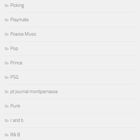
Picking
Playmate
Poesie Music
Pop
Prince
PSG
pt journal montparnasse
Punk
r and b
R& B