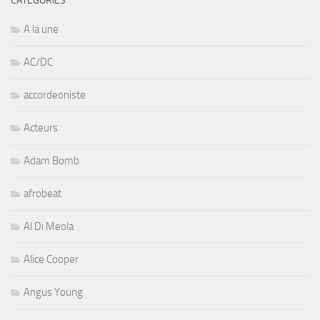
CATÉGORIES
A la une
AC/DC
accordeoniste
Acteurs
Adam Bomb
afrobeat
Al Di Meola
Alice Cooper
Angus Young