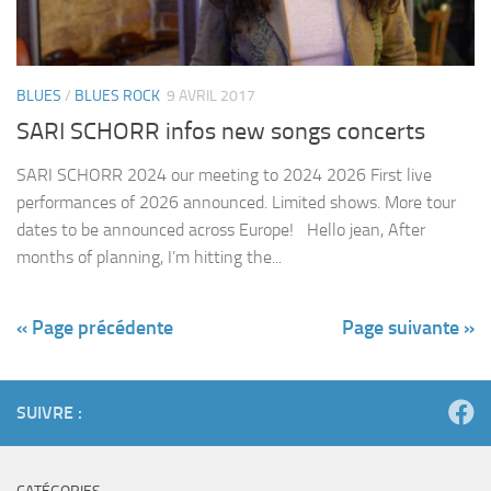
BLUES
/
BLUES ROCK
9 AVRIL 2017
SARI SCHORR infos new songs concerts
SARI SCHORR 2024 our meeting to 2024 2026 First live
performances of 2026 announced. Limited shows. More tour
dates to be announced across Europe! Hello jean, After
months of planning, I’m hitting the...
« Page précédente
Page suivante »
SUIVRE :