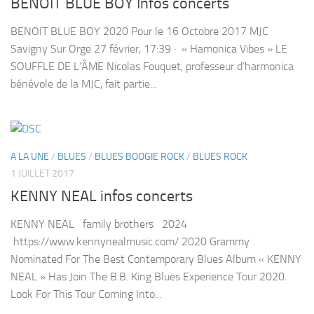
BENOIT BLUE BOY Infos concerts
BENOIT BLUE BOY 2020 Pour le 16 Octobre 2017 MJC
Savigny Sur Orge 27 février, 17:39 · « Hamonica Vibes » LE
SOUFFLE DE L’ÂME Nicolas Fouquet, professeur d’harmonica
bénévole de la MJC, fait partie...
A LA UNE
/
BLUES
/
BLUES BOOGIE ROCK
/
BLUES ROCK
1 JUILLET 2017
KENNY NEAL infos concerts
KENNY NEAL family brothers 2024
https://www.kennynealmusic.com/ 2020 Grammy
Nominated For The Best Contemporary Blues Album « KENNY
NEAL » Has Join The B.B. King Blues Experience Tour 2020.
Look For This Tour Coming Into...