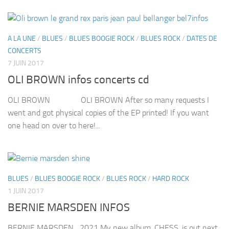
A LA UNE
/
BLUES
/
BLUES BOOGIE ROCK
/
BLUES ROCK
/
DATES DE
CONCERTS
7 JUIN 2017
OLI BROWN infos concerts cd
OLI BROWN OLI BROWN After so many requests I
went and got physical copies of the EP printed! If you want
one head on over to here!...
BLUES
/
BLUES BOOGIE ROCK
/
BLUES ROCK
/
HARD ROCK
1 JUIN 2017
BERNIE MARSDEN INFOS
BERNIE MARSDEN 2021 My new album, CHESS, is out next