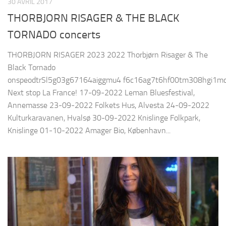
30 AVRIL 2017
THORBJORN RISAGER & THE BLACK
TORNADO concerts
THORBJORN RISAGER 2023 2022 Thorbjørn Risager & The
Black Tornado
onspeodtrSl5g03g67164aiggmu4 f6c16ag7t6hf00tm308hgi1m
Next stop La France! 17-09-2022 Leman Bluesfestival,
Annemasse 23-09-2022 Folkets Hus, Alvesta 24-09-2022
Kulturkaravanen, Hvalsø 30-09-2022 Knislinge Folkpark,
Knislinge 01-10-2022 Amager Bio, København...