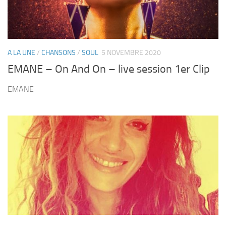
A LA UNE
/
CHANSONS
/
SOUL
5 NOVEMBRE 2020
EMANE – On And On – live session 1er Clip
EMANE