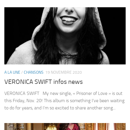
A LA UNE
/
CHANSONS
19 NOVEMBRE 2020
VERONICA SWIFT infos news
VERONICA SWIFT My new single, « Prisoner of Love » is out
this Friday, Nov. 20! This album is something I’ve been waiting
to do for years, and I’m so excited to share another song...