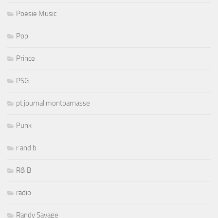
Poesie Music
Pop
Prince
PSG
pt journal montparnasse
Punk
r and b
R& B
radio
Randy Savage