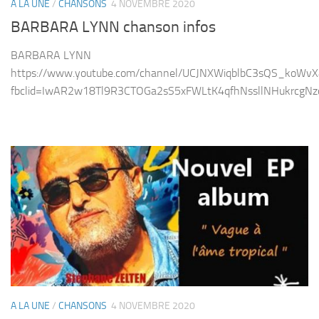
A LA UNE
/
CHANSONS
4 NOVEMBRE 2020
BARBARA LYNN chanson infos
BARBARA LYNN
https://www.youtube.com/channel/UCJNXWiqblbC3sQS_koWv
fbclid=IwAR2w18Tl9R3CTOGa2sS5xFWLtK4qfhNssllNHukrcgNz
A LA UNE
/
CHANSONS
4 NOVEMBRE 2020