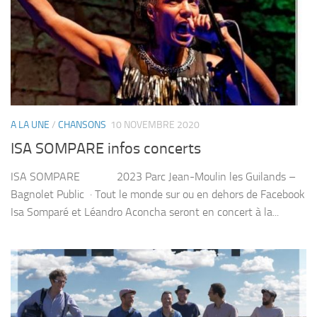
A LA UNE
/
CHANSONS
10 NOVEMBRE 2020
ISA SOMPARE infos concerts
ISA SOMPARE 2023 Parc Jean-Moulin les Guilands –
Bagnolet Public · Tout le monde sur ou en dehors de Facebook
Isa Somparé et Léandro Aconcha seront en concert à la...