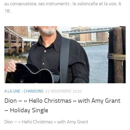
au conservatoire, ses instruments : le violoncelle et la voix. A
18...
A LA UNE
/
CHANSONS
22 NOVEMBRE 2020
Dion – « Hello Christmas » with Amy Grant
– Holiday Single
Dion – « Hello Christmas » with Amy Grant