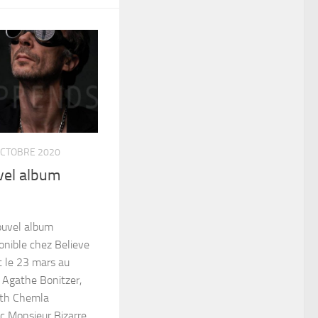
OCTOBRE 2020
vel album
ouvel album
onible chez Believe
rt le 23 mars au
c Agathe Bonitzer,
ith Chemla
 Monsieur Bizarre,...