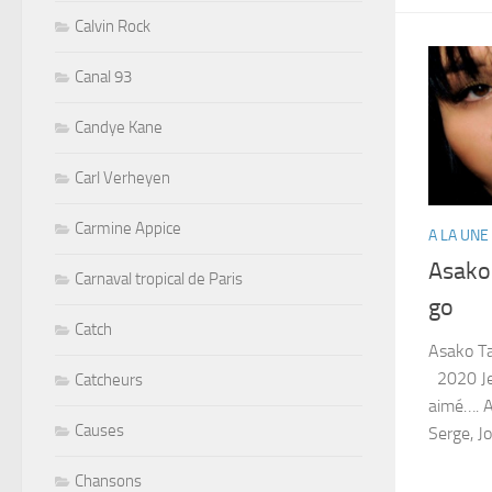
Calvin Rock
Canal 93
Candye Kane
Carl Verheyen
Carmine Appice
A LA UNE
Asako
Carnaval tropical de Paris
go
Catch
Asako 
2020 Je 
Catcheurs
aimé…. 
Causes
Serge, Jo
Chansons