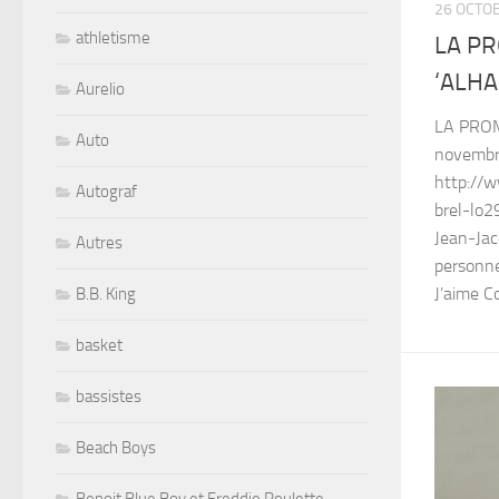
26 OCTO
athletisme
LA PR
‘ALH
Aurelio
LA PROM
Auto
novembre
http://
Autograf
brel-lo2
Jean-Jac
Autres
personn
J’aime 
B.B. King
basket
bassistes
Beach Boys