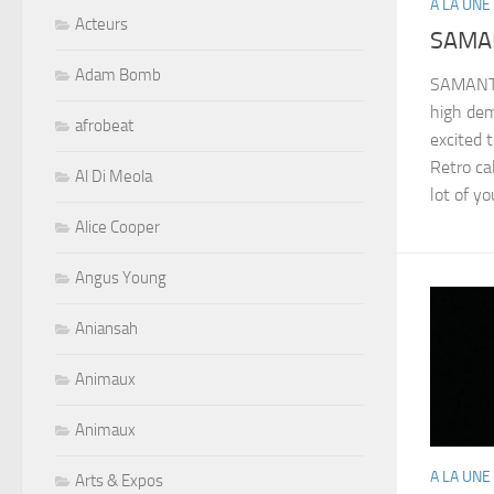
A LA UNE
Acteurs
SAMAN
Adam Bomb
SAMANT
high de
afrobeat
excited 
Retro ca
Al Di Meola
lot of yo
Alice Cooper
Angus Young
Aniansah
Animaux
Animaux
A LA UNE
Arts & Expos