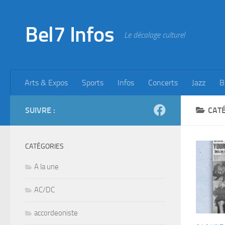
Skip to content
Bel7 Infos
Le décalage culturel
Arts & Expos
Sports
Infos
Concerts
Jazz
B
SUIVRE :
CATÉ
CATÉGORIES
A la une
AC/DC
accordeoniste