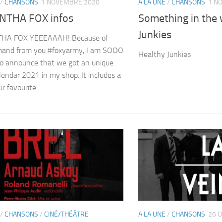
/
CHANSONS
1 NOVEMBRE 2020
A LA UNE
/
CHANSONS
1 N
THA FOX infos
Something in the
Junkies
HA FOX YEEEAAAH! Because of
mand from you #foxyarmy, I am SOOO
Healthy Junkies
to announce that we got an unique
lendar 2021 in my shop. It includes a
ur favourite...
/
CHANSONS
/
CINÉ/THÉÂTRE
A LA UNE
/
CHANSONS
26 