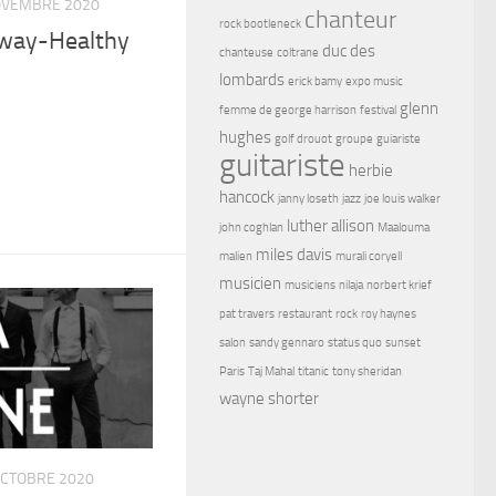
OVEMBRE 2020
chanteur
rock bootleneck
 way-Healthy
duc des
chanteuse
coltrane
lombards
erick bamy
expo music
glenn
femme de george harrison
festival
hughes
golf drouot
groupe
guiariste
guitariste
herbie
hancock
janny loseth
jazz
joe louis walker
luther allison
john coghlan
Maalouma
miles davis
malien
murali coryell
musicien
musiciens
nilaja
norbert krief
pat travers
restaurant
rock
roy haynes
salon
sandy gennaro
status quo
sunset
Paris
Taj Mahal
titanic
tony sheridan
wayne shorter
OCTOBRE 2020