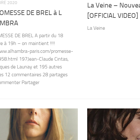
BRE 2020
La Veine – Nouvea
OMESSE DE BREL à L
[OFFICIAL VIDEO]
AMBRA
La Veine
ESSE DE BREL A partir du 18
 à 19h – on maintient !!!!
www.alhambra-paris.com/promesse-
958.html 197Jean-Claude Cintas,
ques de Launay et 195 autres
es 12 commentaires 28 partages
Commenter Partager