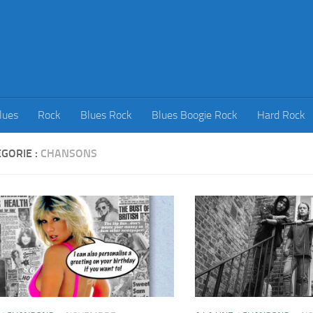
lues
Rock
Blues Rock
Blues Boogie Rock
Hard Rock
GORIE :
CHANSONS