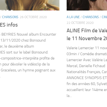
/
CHANSONS
26 OCTOBRE 2020
A LA UNE
/
CHANSONS
/
CI
22 OCTOBRE 2020
ES infos
ALINE Film de Val
 BEYRIES Nouvel album Encounter
le 11 Novembre 
le 13/11/2020 chez Bonsound
r, le deuxième album
Valerie Lemercier 11 no
ES sort sur le label Bonsound.
03min / Comédie dramati
e-compositrice-interprète profite de
Lemercier Avec Valérie Le
n pour dévoiler le vidéoclip de la
Marcel, Danielle Fichaud
Graceless, un hymne poignant aux
Nationalités Français, 
.
ANNONCE SYNOPSIS ET 
fin des années 60, Sylve
accueillent leur 14ème en
la...