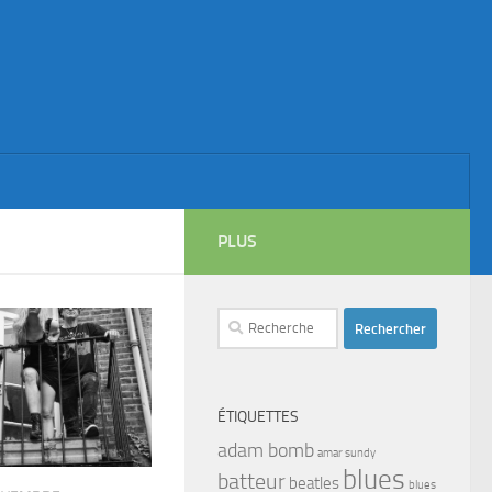
PLUS
Rechercher :
ÉTIQUETTES
adam bomb
amar sundy
blues
batteur
beatles
blues