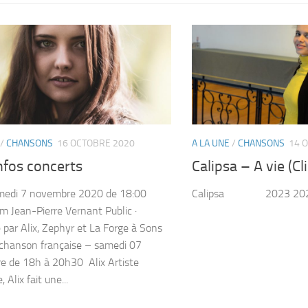
/
CHANSONS
16 OCTOBRE 2020
A LA UNE
/
CHANSONS
14 
nfos concerts
Calipsa – A vie (Cli
medi 7 novembre 2020 de 18:00
Calipsa 2023 20
um Jean-Pierre Vernant Public ·
 par Alix, Zephyr et La Forge à Sons
chanson française – samedi 07
 de 18h à 20h30 Alix Artiste
 Alix fait une...