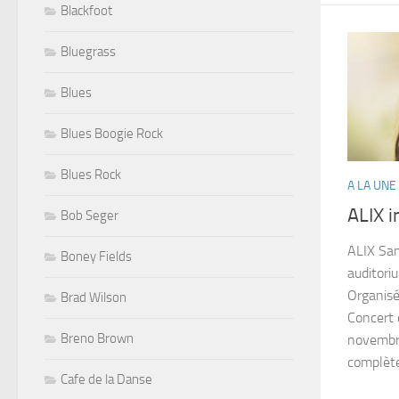
Blackfoot
Bluegrass
Blues
Blues Boogie Rock
Blues Rock
A LA UNE
ALIX i
Bob Seger
ALIX Sa
Boney Fields
auditori
Organisé
Brad Wilson
Concert 
Breno Brown
novembre
complète,
Cafe de la Danse