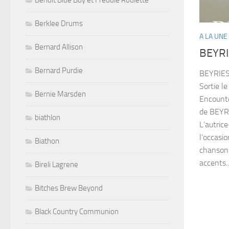
Benoit Blue Boy et Freddie Roulette
Berklee Drums
A LA UNE
Bernard Allison
BEYRI
Bernard Purdie
BEYRIES
Sortie 
Bernie Marsden
Encounte
de BEYRI
biathlon
L’autric
l’occasio
Biathon
chanson 
accents..
Bireli Lagrene
Bitches Brew Beyond
Black Country Communion