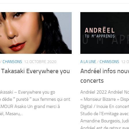
/
CHANSONS
12 OCTOBRE 2020
A LA UNE
/
CHANSONS
12 
 Takasaki Everywhere you
Andréel infos nou
concerts
Takasaki – Everywhere you go
Andréel 2022 Andréel N
dédie ′′ pureté ′′ aux femmes qui ont
« Monsieur Bizarre » Disp
AMOUR Asako Un grand merci à
Digital / Inouïe En conce
ël, Masaru,...
Studio de l’Ermitage ave
Amandine Bourgeois, Jud
Andréel est de retour avec