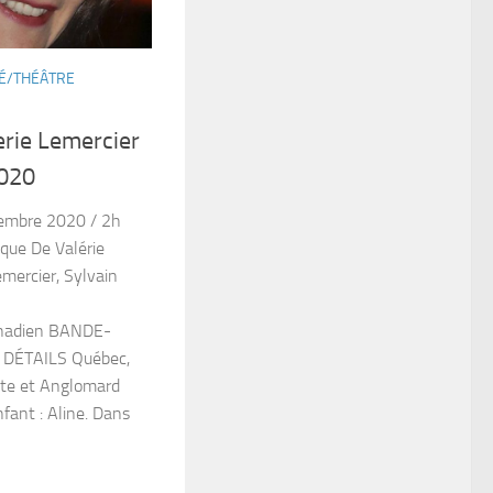
NÉ/THÉÂTRE
erie Lemercier
2020
vembre 2020 / 2h
que De Valérie
mercier, Sylvain
Canadien BANDE-
DÉTAILS Québec,
tte et Anglomard
fant : Aline. Dans