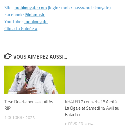
Site :
mohkouyate.com
(login : moh / password : kouyate)
Facebook :
Mohmusic
You Tube :
mohkouyate
Clip « La Guinée »
VOUS AIMEREZ AUSSI...
Tirso Duarte nous a quittés
KHALED 2 concerts 18 Avril à
RIP
La Cigale et Samedi 19 Avril au
Bataclan
1 OCTOBRE 2023
6 FÉVRIER 2014