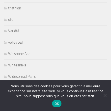
triathlon
ufc
Variété
volley ball
Whisbone Ash
Whitesnake
Widespread Panic
Nous utilisons des cookies pour vous garantir la meilleure
World
expérience sur notre site web. Si vous continuez à utiliser ce
site, nous supposerons que vous en êtes satisfait.
Wursel
OK
Wynton Marsalis