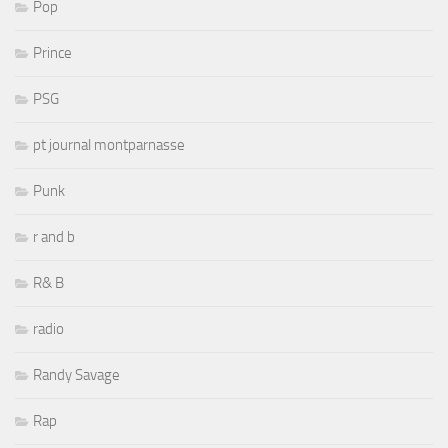
Pop
Prince
PSG
pt journal montparnasse
Punk
r and b
R& B
radio
Randy Savage
Rap