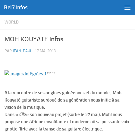
Bel7 Infos
Skip to content
WORLD
MOH KOUYATE Infos
PAR
JEAN-PAUL
·
17 MAI 2013
*****
A la rencontre de ses origines guinéennes et du monde, Moh
Kouyaté guitariste surdoué de sa génération nous initie à sa
vision de la musique.
Dans «
Cilo
» son nouveau projet (sortie le 27 mai),
Moh! nous
propose une Afrique envoûtante et moderne où sa puissante voix
griotte flirte avec la transe de sa guitare électrique.