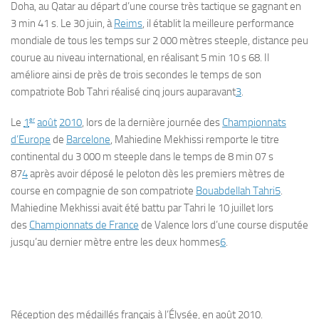
Doha, au Qatar au départ d’une course très tactique se gagnant en
3 min 41 s. Le 30 juin, à
Reims
, il établit la meilleure performance
mondiale de tous les temps sur 2 000 mètres steeple, distance peu
courue au niveau international, en réalisant 5 min 10 s 68. Il
améliore ainsi de près de trois secondes le temps de son
compatriote Bob Tahri réalisé cinq jours auparavant
3
.
er
Le
1
août
2010
, lors de la dernière journée des
Championnats
d’Europe
de
Barcelone
, Mahiedine Mekhissi remporte le titre
continental du 3 000 m steeple dans le temps de 8 min 07 s
87
4
après avoir déposé le peloton dès les premiers mètres de
course en compagnie de son compatriote
Bouabdellah Tahri
5
.
Mahiedine Mekhissi avait été battu par Tahri le 10 juillet lors
des
Championnats de France
de Valence lors d’une course disputée
jusqu’au dernier mètre entre les deux hommes
6
.
Réception des médaillés français à l’Élysée, en août 2010.