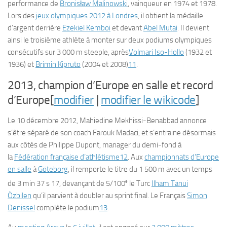
performance de
Bronisław Malinowski
, vainqueur en 1974 et 1978.
Lors des
jeux olympiques 2012 à Londres
, il obtient la médaille
d’argent derrière
Ezekiel Kemboi
et devant
Abel Mutai
. Il devient
ainsi le troisième athlète à monter sur deux podiums olympiques
consécutifs sur 3 000 m steeple, après
Volmari Iso-Hollo
(1932 et
1936) et
Brimin Kipruto
(2004 et 2008)
11
.
2013, champion d’Europe en salle et record
d’Europe[
modifier
|
modifier le wikicode
]
Le 10 décembre 2012, Mahiedine Mekhissi-Benabbad annonce
s’être séparé de son coach Farouk Madaci, et s’entraine désormais
aux côtés de Philippe Dupont, manager du demi-fond à
la
Fédération française d’athlétisme
12
. Aux
championnats d’Europe
en salle
à
Göteborg
, il remporte le titre du 1 500 m avec un temps
e
de 3 min 37 s 17, devançant de 5/100
le Turc
Ilham Tanui
Özbilen
qu’il parvient à doubler au sprint final. Le Français
Simon
Denissel
complète le podium
13
.