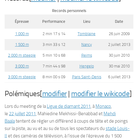
Records personnels
Épreuve
Performance
Lieu
Date
1 000 m
2 min 17 s 14
Tomblaine
26 juin 2009
1 500 m
3 min 33 s 12
Nancy
2 juillet 2013
2 000 m steeple
5 min 10 s 68
Reims
30 juin 2010
3 000 m
7 min 44 s 98
Hengelo
30 mai 2010
3 000 m steeple
8 min 00 s 09
Paris Saint-Denis
6 juillet 2013
Polémiques[
modifier
|
modifier le wikicode
]
Lors du meeting de la
Ligue de diamant 2011
, à
Monaco
,
le
22
juillet
2011
, Mahiedine Mekhissi-Benabbad et
Mehdi
Baala
tentent de régler un différend à coups de tête et de poings
sur la piste, au vu et au su de tous les spectateurs du
stade Louis-
II
et des caméras de télévision, à l’issue de l’épreuve du 1 500