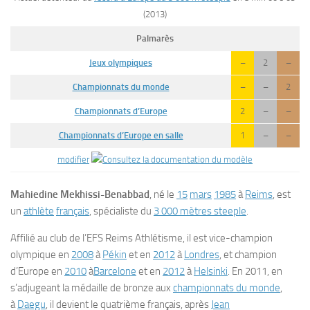
(2013)
Palmarès
Jeux olympiques
–
2
–
Championnats du monde
–
–
2
Championnats d’Europe
2
–
–
Championnats d’Europe en salle
1
–
–
modifier
Mahiedine Mekhissi-Benabbad
, né le
15
mars
1985
à
Reims
, est
un
athlète
français
, spécialiste du
3 000 mètres steeple
.
Affilié au club de l’EFS Reims Athlétisme, il est vice-champion
olympique en
2008
à
Pékin
et en
2012
à
Londres
, et champion
d’Europe en
2010
à
Barcelone
et en
2012
à
Helsinki
. En 2011, en
s’adjugeant la médaille de bronze aux
championnats du monde
,
à
Daegu
, il devient le quatrième français, après
Jean