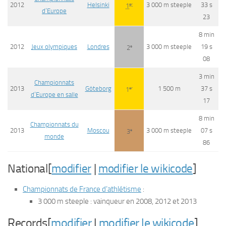
2012
Helsinki
3 000 m steeple
33 s
er
1
d’Europe
23
8 min
2012
Jeux olympiques
Londres
3 000 m steeple
19 s
e
2
08
3 min
Championnats
2013
Göteborg
1 500 m
37 s
er
1
d’Europe en salle
17
8 min
Championnats du
2013
Moscou
3 000 m steeple
07 s
e
3
monde
86
National[
modifier
|
modifier le wikicode
]
Championnats de France d’athlétisme
:
3 000 m steeple : vainqueur en 2008, 2012 et 2013
Records[
modifier
|
modifier le wikicode
]