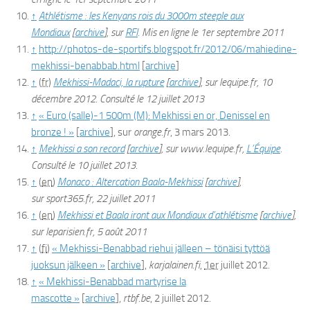
↑
Athlétisme : les Kenyans rois du 3000m steeple aux
Mondiaux
[
archive
]
, sur
RFI
. Mis en ligne le 1er septembre 2011
↑
http://photos-de-sportifs.blogspot.fr/2012/06/mahiedine-
mekhissi-benabbab.html
[
archive
]
↑
(
fr
)
Mekhissi-Madaci, la rupture
[
archive
]
, sur
lequipe.fr
, 10
décembre 2012. Consulté le 12 juillet 2013
↑
« Euro (salle)-1 500m (M): Mekhissi en or, Denissel en
bronze ! »
[
archive
]
, sur
orange.fr
, 3 mars 2013.
↑
Mekhissi a son record
[
archive
]
, sur
www.lequipe.fr
,
L’Équipe
.
Consulté le 10 juillet 2013.
↑
(
en
)
Monaco : Altercation Baala-Mekhissi
[
archive
]
,
sur
sport365.fr
, 22 juillet 2011
↑
(
en
)
Mekhissi et Baala iront aux Mondiaux d’athlétisme
[
archive
]
,
sur
leparisien.fr
, 5 août 2011
↑
(
fi
)
« Mekhissi-Benabbad riehui jälleen – tönäisi tyttöä
juoksun jälkeen »
[
archive
]
,
karjalainen.fi
,
1er
juillet 2012.
↑
« Mekhissi-Benabbad martyrise la
mascotte »
[
archive
]
,
rtbf.be
, 2 juillet 2012.