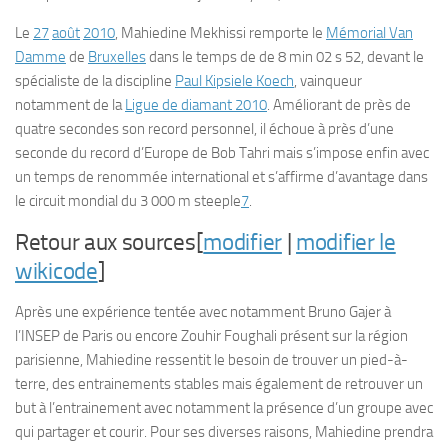
Le
27
août
2010
, Mahiedine Mekhissi remporte le
Mémorial Van
Damme
de
Bruxelles
dans le temps de de 8 min 02 s 52, devant le
spécialiste de la discipline
Paul Kipsiele Koech
, vainqueur
notamment de la
Ligue de diamant 2010
. Améliorant de près de
quatre secondes son record personnel, il échoue à près d’une
seconde du record d’Europe de Bob Tahri mais s’impose enfin avec
un temps de renommée international et s’affirme d’avantage dans
le circuit mondial du 3 000 m steeple
7
.
Retour aux sources[
modifier
|
modifier le
wikicode
]
Après une expérience tentée avec notamment Bruno Gajer à
l’INSEP de Paris ou encore Zouhir Foughali présent sur la région
parisienne, Mahiedine ressentit le besoin de trouver un pied-à-
terre, des entrainements stables mais également de retrouver un
but à l’entrainement avec notamment la présence d’un groupe avec
qui partager et courir. Pour ses diverses raisons, Mahiedine prendra