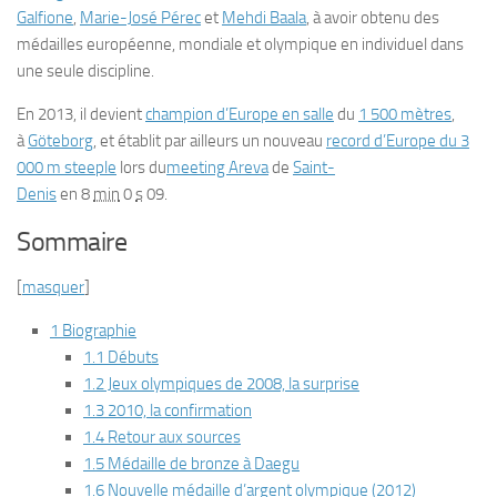
Galfione
,
Marie-José Pérec
et
Mehdi Baala
, à avoir obtenu des
médailles européenne, mondiale et olympique en individuel dans
une seule discipline.
En 2013, il devient
champion d’Europe en salle
du
1 500 mètres
,
à
Göteborg
, et établit par ailleurs un nouveau
record d’Europe du 3
000 m steeple
lors du
meeting Areva
de
Saint-
Denis
en 8
min
0
s
09.
Sommaire
[
masquer
]
1 Biographie
1.1 Débuts
1.2 Jeux olympiques de 2008, la surprise
1.3 2010, la confirmation
1.4 Retour aux sources
1.5 Médaille de bronze à Daegu
1.6 Nouvelle médaille d’argent olympique (2012)