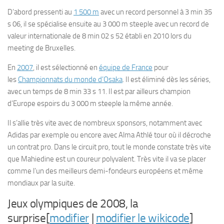
D’abord pressenti au
1 500 m
avec un record personnel à 3 min 35
s 06, il se spécialise ensuite au 3 000 m steeple avec un record de
valeur internationale de 8 min 02 s 52 établi en 2010 lors du
meeting de Bruxelles.
En
2007
, il est sélectionné en
équipe de France
pour
les
Championnats du monde d’Osaka
. Il est éliminé dès les séries,
avec un temps de 8 min 33 s 11. Il est par ailleurs champion
d’Europe espoirs du 3 000 m steeple la même année.
Il s’allie très vite avec de nombreux sponsors, notamment avec
Adidas par exemple ou encore avec Alma Athlé tour où il décroche
un contrat pro. Dans le circuit pro, tout le monde constate très vite
que Mahiedine est un coureur polyvalent. Très vite il va se placer
comme l’un des meilleurs demi-fondeurs européens et même
mondiaux par la suite.
Jeux olympiques de 2008, la
surprise[
modifier
|
modifier le wikicode
]