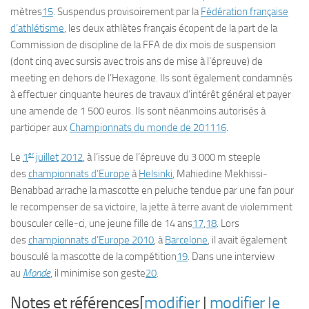
mètres
15
. Suspendus provisoirement par la
Fédération française
d’athlétisme
, les deux athlètes français écopent de la part de la
Commission de discipline de la FFA de dix mois de suspension
(dont cinq avec sursis avec trois ans de mise à l’épreuve) de
meeting en dehors de l’Hexagone. Ils sont également condamnés
à effectuer cinquante heures de travaux d’intérêt général et payer
une amende de 1 500 euros. Ils sont néanmoins autorisés à
participer aux
Championnats du monde de 2011
16
.
er
Le
1
juillet
2012
, à l’issue de l’épreuve du 3 000 m steeple
des
championnats d’Europe
à
Helsinki
, Mahiedine Mekhissi-
Benabbad arrache la mascotte en peluche tendue par une fan pour
le recompenser de sa victoire, la jette à terre avant de violemment
bousculer celle-ci, une jeune fille de 14 ans
17
,
18
. Lors
des
championnats d’Europe 2010
, à
Barcelone
, il avait également
bousculé la mascotte de la compétition
19
. Dans une interview
au
Monde
, il minimise son geste
20
.
Notes et références[
modifier
|
modifier le