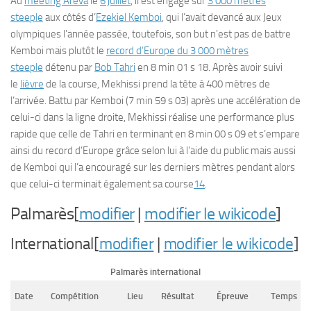
Au
meeting Areva
le
6 juillet
, il est engagé sur
3 000 mètres
steeple
aux côtés d’
Ezekiel Kemboi
, qui l’avait devancé aux Jeux
olympiques l’année passée, toutefois, son but n’est pas de battre
Kemboi mais plutôt le
record d’Europe du 3 000 mètres
steeple
détenu par
Bob Tahri
en 8 min 01 s 18. Après avoir suivi
le
lièvre
de la course, Mekhissi prend la tête à 400 mètres de
l’arrivée. Battu par Kemboi (7 min 59 s 03) après une accélération de
celui-ci dans la ligne droite, Mekhissi réalise une performance plus
rapide que celle de Tahri en terminant en 8 min 00 s 09 et s’empare
ainsi du record d’Europe grâce selon lui à l’aide du public mais aussi
de Kemboi qui l’a encouragé sur les derniers mètres pendant alors
que celui-ci terminait également sa course
14
.
Palmarès[
modifier
|
modifier le wikicode
]
International[
modifier
|
modifier le wikicode
]
Palmarès international
Date
Compétition
Lieu
Résultat
Épreuve
Temps