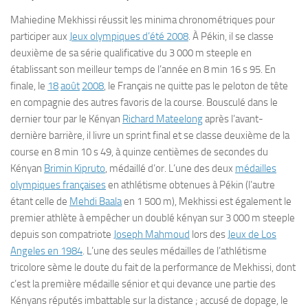
Mahiedine Mekhissi réussit les minima chronométriques pour
participer aux
Jeux olympiques d’été 2008
. À Pékin, il se classe
deuxième de sa série qualificative du 3 000 m steeple en
établissant son meilleur temps de l’année en 8 min 16 s 95. En
finale, le
18
août
2008
, le Français ne quitte pas le peloton de tête
en compagnie des autres favoris de la course. Bousculé dans le
dernier tour par le Kényan
Richard Mateelong
après l’avant-
dernière barrière, il livre un sprint final et se classe deuxième de la
course en 8 min 10 s 49, à quinze centièmes de secondes du
Kényan
Brimin Kipruto
, médaillé d’or. L’une des deux
médailles
olympiques françaises
en athlétisme obtenues à Pékin (l’autre
étant celle de
Mehdi Baala
en 1 500 m), Mekhissi est également le
premier athlète à empêcher un doublé kényan sur 3 000 m steeple
depuis son compatriote
Joseph Mahmoud
lors des
Jeux de Los
Angeles en 1984
. L’une des seules médailles de l’athlétisme
tricolore sème le doute du fait de la performance de Mekhissi, dont
c’est la première médaille sénior et qui devance une partie des
Kényans réputés imbattable sur la distance ; accusé de dopage, le