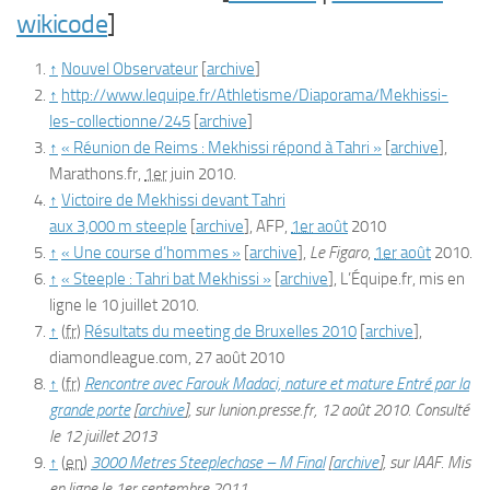
wikicode
]
↑
Nouvel Observateur
[
archive
]
↑
http://www.lequipe.fr/Athletisme/Diaporama/Mekhissi-
les-collectionne/245
[
archive
]
↑
« Réunion de Reims : Mekhissi répond à Tahri »
[
archive
]
,
Marathons.fr,
1er
juin 2010.
↑
Victoire de Mekhissi devant Tahri
aux 3,000 m steeple
[
archive
]
, AFP,
1er
août
2010
↑
« Une course d’hommes »
[
archive
]
,
Le Figaro
,
1er
août
2010.
↑
« Steeple : Tahri bat Mekhissi »
[
archive
]
, L’Équipe.fr, mis en
ligne le 10 juillet 2010.
↑
(
fr
)
Résultats du meeting de Bruxelles 2010
[
archive
]
,
diamondleague.com, 27 août 2010
↑
(
fr
)
Rencontre avec Farouk Madaci, nature et mature Entré par la
grande porte
[
archive
]
, sur
lunion.presse.fr
, 12 août 2010. Consulté
le 12 juillet 2013
↑
(
en
)
3000 Metres Steeplechase – M Final
[
archive
]
, sur
IAAF
. Mis
en ligne le 1er septembre 2011