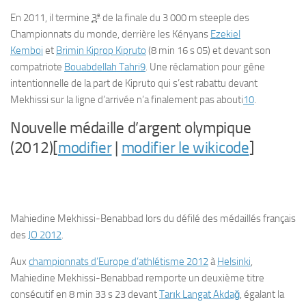
e
En 2011, il termine
3
de la finale du 3 000 m steeple des
Championnats du monde, derrière les Kényans
Ezekiel
Kemboi
et
Brimin Kiprop Kipruto
(8 min 16 s 05) et devant son
compatriote
Bouabdellah Tahri
9
. Une réclamation pour gêne
intentionnelle de la part de Kipruto qui s’est rabattu devant
Mekhissi sur la ligne d’arrivée n’a finalement pas abouti
10
.
Nouvelle médaille d’argent olympique
(2012)[
modifier
|
modifier le wikicode
]
Mahiedine Mekhissi-Benabbad lors du défilé des médaillés français
des
JO 2012
.
Aux
championnats d’Europe d’athlétisme 2012
à
Helsinki
,
Mahiedine Mekhissi-Benabbad remporte un deuxième titre
consécutif en 8 min 33 s 23 devant
Tarık Langat Akdağ
, égalant la