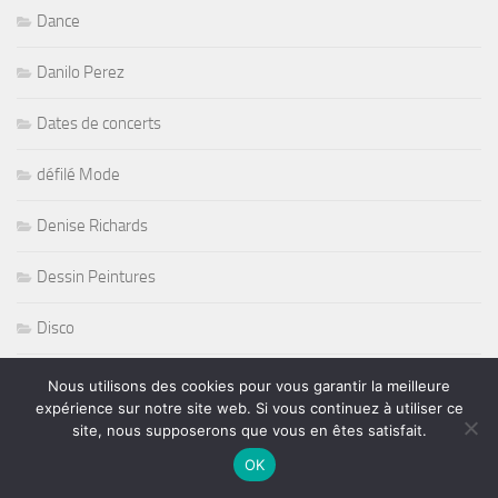
Dance
Danilo Perez
Dates de concerts
défilé Mode
Denise Richards
Dessin Peintures
Disco
Dixiefrog Records
Nous utilisons des cookies pour vous garantir la meilleure
expérience sur notre site web. Si vous continuez à utiliser ce
Dj
site, nous supposerons que vous en êtes satisfait.
OK
DJ