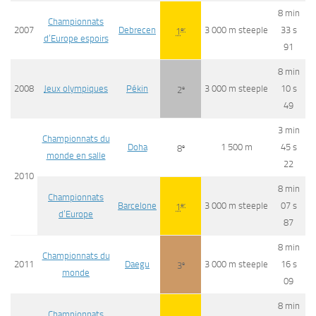
8 min
Championnats
2007
Debrecen
3 000 m steeple
33 s
er
1
d’Europe espoirs
91
8 min
2008
Jeux olympiques
Pékin
3 000 m steeple
10 s
e
2
49
3 min
Championnats du
Doha
1 500 m
45 s
e
8
monde en salle
22
2010
8 min
Championnats
Barcelone
3 000 m steeple
07 s
er
1
d’Europe
87
8 min
Championnats du
2011
Daegu
3 000 m steeple
16 s
e
3
monde
09
8 min
Championnats