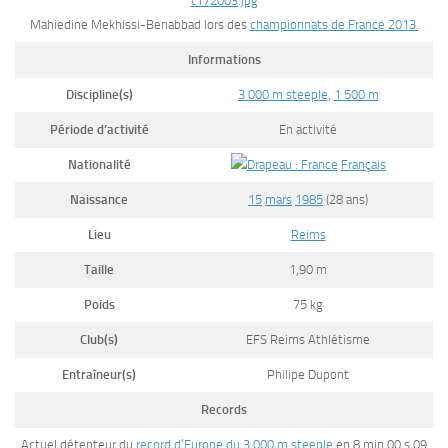
Mahiedine Mekhissi-Benabbad lors des
championnats de France 2013.
Informations
Discipline(s)
3 000 m steeple
,
1 500 m
Période d’activité
En activité
Nationalité
Français
Naissance
15
mars
1985
(28 ans)
Lieu
Reims
Taille
1,90 m
Poids
75 kg
Club(s)
EFS Reims Athlétisme
Entraîneur(s)
Philipe Dupont
Records
Actuel détenteur du
record d’Europe du 3 000 m steeple
en 8 min 00 s 09