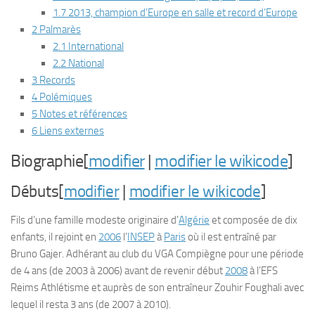
1.7 2013, champion d’Europe en salle et record d’Europe
2 Palmarès
2.1 International
2.2 National
3 Records
4 Polémiques
5 Notes et références
6 Liens externes
Biographie[
modifier
|
modifier le wikicode
]
Débuts[
modifier
|
modifier le wikicode
]
Fils d’une famille modeste originaire d’
Algérie
et composée de dix
enfants, il rejoint en
2006
l’
INSEP
à
Paris
où il est entraîné par
Bruno Gajer. Adhérant au club du VGA Compiègne pour une période
de 4 ans (de 2003 à 2006) avant de revenir début
2008
à l’EFS
Reims Athlétisme et auprès de son entraîneur Zouhir Foughali avec
lequel il resta 3 ans (de 2007 à 2010).