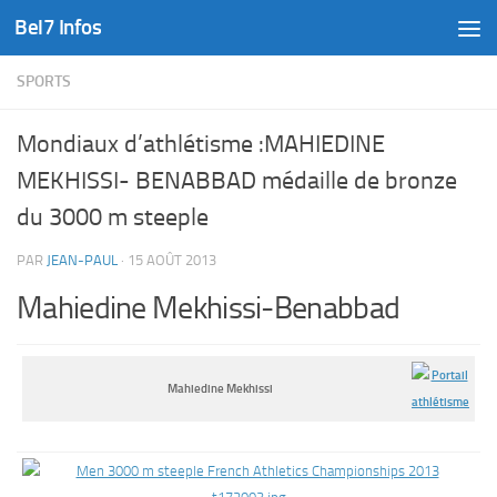
Bel7 Infos
Skip to content
SPORTS
Mondiaux d’athlétisme :MAHIEDINE
MEKHISSI- BENABBAD médaille de bronze
du 3000 m steeple
PAR
JEAN-PAUL
·
15 AOÛT 2013
Mahiedine Mekhissi-Benabbad
Mahiedine Mekhissi