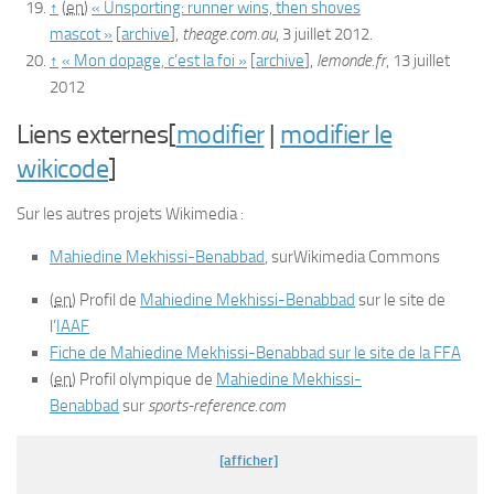
↑
(
en
)
« Unsporting: runner wins, then shoves
mascot »
[
archive
]
,
theage.com.au
, 3 juillet 2012.
↑
« Mon dopage, c’est la foi »
[
archive
]
,
lemonde.fr
, 13 juillet
2012
Liens externes[
modifier
|
modifier le
wikicode
]
Sur les autres projets Wikimedia :
Mahiedine Mekhissi-Benabbad
, surWikimedia Commons
(
en
) Profil de
Mahiedine Mekhissi-Benabbad
sur le site de
l’
IAAF
Fiche de Mahiedine Mekhissi-Benabbad sur le site de la FFA
(
en
) Profil olympique de
Mahiedine Mekhissi-
Benabbad
sur
sports-reference.com
[afficher]