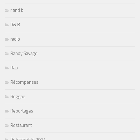
r and b
R& B
radio
Randy Savage
Rap
Récompenses
Reggae
Reportages
Restaurant
Rétromobile 2011