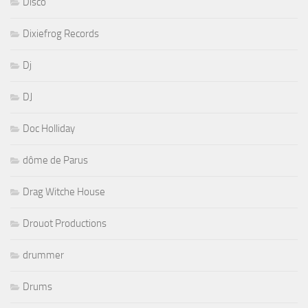
Disco
Dixiefrog Records
Dj
DJ
Doc Holliday
dôme de Parus
Drag Witche House
Drouot Productions
drummer
Drums