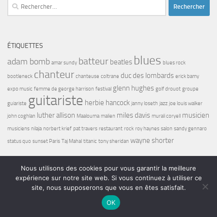
Rechercher :
ÉTIQUETTES
blues
batteur
adam bomb
beatles
amar sundy
blues rock
chanteur
duc des lombards
bootleneck
chanteuse
coltrane
erick bamy
glenn hughes
expo music
femme de george harrison
festival
golf drouot
groupe
guitariste
herbie hancock
guiariste
janny loseth
jazz
joe louis walker
luther allison
miles davis
musicien
john coghlan
Maalouma
malien
murali coryell
musiciens
nilaja
norbert krief
pat travers
restaurant
rock
roy haynes
salon
sandy gennaro
wayne shorter
status quo
sunset Paris
Taj Mahal
titanic
tony sheridan
Nous utilisons des cookies pour vous garantir la meilleure
expérience sur notre site web. Si vous continuez à utiliser ce
site, nous supposerons que vous en êtes satisfait.
Bel7 Infos © 2026. Tous droits réservés.
OK
Fièrement propulsé par
- Conçu par
Thème Hueman