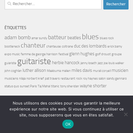
Rechercher :
ÉTIQUETTES
blues
batteur
adam bomb
beatles
amar sundy
blues rock
chanteur
duc des lombards
bootleneck
chanteuse
coltrane
erick bamy
glenn hughes
expo music
femme de george harrison
festival
golf drouot
groupe
guitariste
herbie hancock
guiariste
janny loseth
jazz
joe louis walker
luther allison
miles davis
musicien
john coghlan
Maalouma
malien
murali coryell
musiciens
nilaja
norbert krief
pat travers
restaurant
rock
roy haynes
salon
sandy gennaro
wayne shorter
status quo
sunset Paris
Taj Mahal
titanic
tony sheridan
Nous utilisons des cookies pour vous garantir la meilleure
expérience sur notre site web. Si vous continuez à utiliser ce
site, nous supposerons que vous en êtes satisfait.
Bel7 Infos © 2026. Tous droits réservés.
OK
Fièrement propulsé par
- Conçu par
Thème Hueman