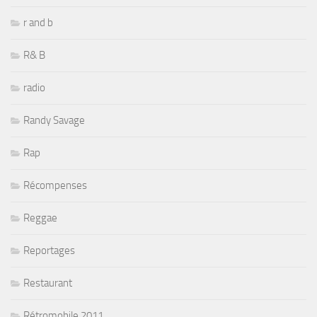
r and b
R& B
radio
Randy Savage
Rap
Récompenses
Reggae
Reportages
Restaurant
Rétromobile 2011