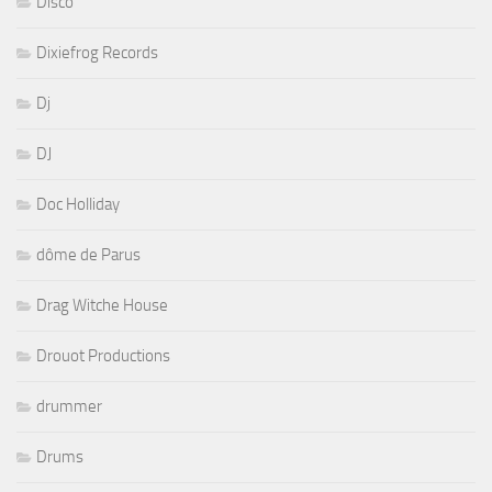
Disco
Dixiefrog Records
Dj
DJ
Doc Holliday
dôme de Parus
Drag Witche House
Drouot Productions
drummer
Drums