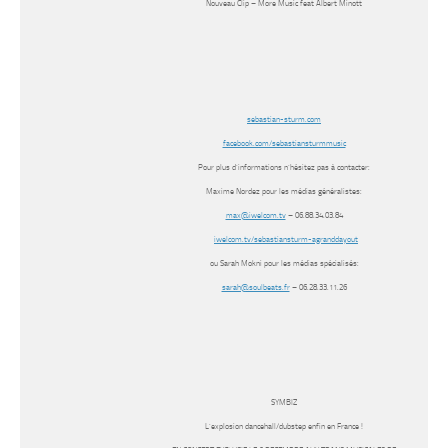
Nouveau Clip – More Music feat Albert Minott
sebastian-sturm.com
facebook.com/sebastiansturmmusic
Pour plus d’informations n’hésitez pas à contacter:
Maxime Nordez pour les médias généralistes:
max@iwelcom.tv
– 06.88.34.03.84
iwelcom.tv/sebastiansturm-agranddayout
ou Sarah Mokni pour les médias spécialisés:
sarah@soulbeats.fr
– 06.28.33.11.26
SYMBIZ
L’explosion dancehall/dubstep enfin en France !