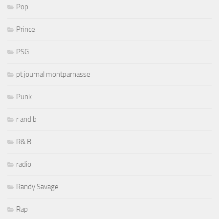
Pop
Prince
PSG
pt journal montparnasse
Punk
r and b
R& B
radio
Randy Savage
Rap