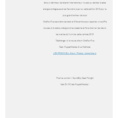
être un dénicheur de talents internationaux n’a pas pu résister à cette
énergie contagieuse et les fera donc jouer sur cette édition 2013 pour le
plus grand bonheur de tous!
OneFourFive sera dans les bacs le 5 Novembre pour apporter un souffle
nouveau à la scène underground européenne et faire chavirer les cœurs,
les oreilles et illuminer cette rentrée 2013!
Télécharger ici le nouvel album OneFourFive
Feat. PuppetMastaz & La Methode
LIEN PROMO (Bio, Album, Photos..) disponible ici
Premier extrait – SoundBoy Dead Tonight
feat Zhi MC des PuppetMaztaz !