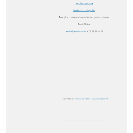
symbiz-sound.de
facebook.com/symbiz
Pour plus d’informations n’hésitez pas à contacter:
Sarah Mokni :
sarah@soulbeats.fr
– 06.28.33.11.26
Plus d’infos sur
www.soulbeats.fr
–
www.musicaction.fr