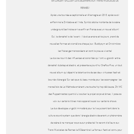
EN CONCERT EXCLUSIF LE 6 DECEMBRE AUX TRANS MUSICALES DE
RENNES !
Après une tournée exceptionnelle en Allemagne en 2013, après avoir
enflammé le Zimbabwe et l’Inde, Symbiz étoile montante de la scène
underground berlinoise arrive enfin en France avec un nouvel album!
Oui, le dancehall a de l’avenir, il évolue encore et toujours, prend de
nouvelles formes et s’améliore chaque jour. Buddysym et ChrisImbiss
les frères germanocoréens en sont la preuve vivante!
Le duo se nourrit des influences et sonorités qui l’ont vu grandir entre
dancehall dubstep et électro, et présente aujourd’hui OneFourFive, un tout
nouvel album qui dépeint le talent extra de ces deux virtuoses Itech et
bourrés d’énergie! Sur cet opus du beau monde pour les accompagner: les
marseillais de La Méthode amènent une touche hip hop délicieuse, Zhi MC
des Puppetmastaz quant à lui soutien le projet corps et âmes, il pose sa
voix sur certains titres mais apparait aussi sur certains shows.
Le duo développe un goût immodéré pour le live puisant tant dans la
culture sound system que dans l’énergie électro devenant un phénomène
de scène à ne manquer sous aucun prétexte! Ils seront d’ailleurs aux
Trans Musicales de Rennes le 6 Décembre! Le fameux festival connu pour