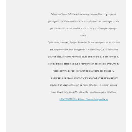
Sebastian Sturm & Exile Airline forment aujourd’hui un groupe uni,
partageant une vision commune de la musique et des messages qu’elle
peut transmettre. Les années sur la route y sont bien pour quelque
chose…
Après avoir traversé l’Europe Sebastian Sturm est reparti en studio avec
ses cinq musiciens pour enregistrer « A Grand Day Out » ! Enfin vous
pourrez découvrir cette harmonie toute particulière qui s’est formée au
sein du groupe, cette musique si recherchée et délicate qui emprunte au
reggae comme au rock, restant fidèle au Roots des années 70.
Télécharger ici le nouvel album A Grand Day Out enregistré avec Sam
Clayton Jr et Stephen Stewart de Harry J Studios – Kingston Jamaica
Feat. Albert (Jolly Boys) Minott et Harrison (Groundation) Stafford
LIEN PROMO (Bio, Album, Photos..) disponible ici