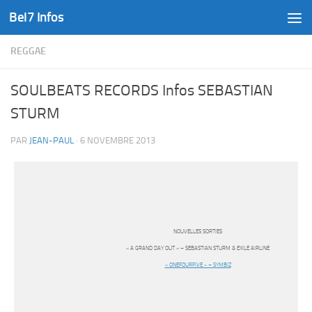
Bel7 Infos
Skip to content
REGGAE
SOULBEATS RECORDS Infos SEBASTIAN
STURM
PAR
JEAN-PAUL
·
6 NOVEMBRE 2013
NOUVELLES SORTIES
« A GRAND DAY OUT » – SEBASTIAN STURM & EXILE AIRLINE
« ONEFOURFIVE » – SYMBIZ