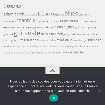
ÉTIQUETTES
blues
batteur
adam bomb
beatles
amar sundy
blues rock
chanteur
duc des lombards
bootleneck
chanteuse
coltrane
erick bamy
glenn hughes
expo music
femme de george harrison
festival
golf drouot
groupe
guitariste
herbie hancock
guiariste
janny loseth
jazz
joe louis walker
luther allison
miles davis
musicien
john coghlan
Maalouma
malien
murali coryell
musiciens
nilaja
norbert krief
pat travers
restaurant
rock
roy haynes
salon
sandy gennaro
wayne shorter
status quo
sunset Paris
Taj Mahal
titanic
tony sheridan
Nous utilisons des cookies pour vous garantir la meilleure
Bel7 Infos © 2026. Tous droits réservés.
expérience sur notre site web. Si vous continuez à utiliser ce
Fièrement propulsé par
- Conçu par
Thème Hueman
site, nous supposerons que vous en êtes satisfait.
OK