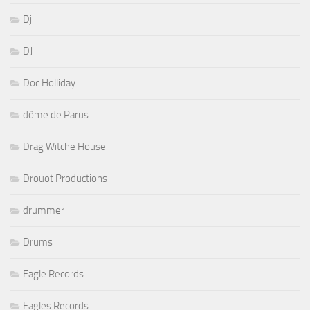
Dj
DJ
Doc Holliday
dôme de Parus
Drag Witche House
Drouot Productions
drummer
Drums
Eagle Records
Eagles Records