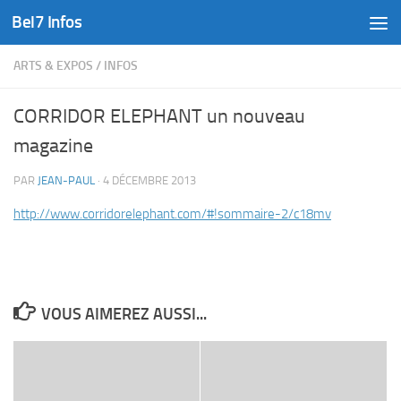
Bel7 Infos
Skip to content
ARTS & EXPOS
/
INFOS
CORRIDOR ELEPHANT un nouveau
magazine
PAR
JEAN-PAUL
·
4 DÉCEMBRE 2013
http://www.corridorelephant.com/#!sommaire-2/c18mv
VOUS AIMEREZ AUSSI...