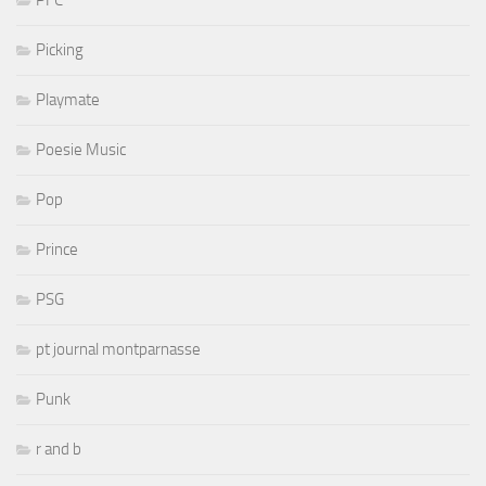
PFC
Picking
Playmate
Poesie Music
Pop
Prince
PSG
pt journal montparnasse
Punk
r and b