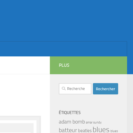
PLUS
Rechercher :
ÉTIQUETTES
adam bomb
amar sundy
blues
batteur
beatles
blues