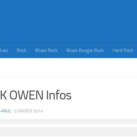
lues
Rock
Blues Rock
Blues Boogie Rock
Hard Rock
CK OWEN Infos
-PAUL
·
5 JANVIER 2014