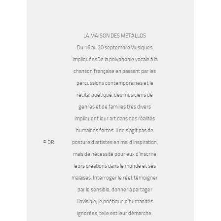
LA MAISON DES METALLOS
Du 16 au 20 septembreMusiques
impliquéesDe la polyphonie vocale à la
chanson française en passant par les
percussions contemporaines et le
récital poétique, des musiciens de
genres et de familles très divers
impliquent leur art dans des réalités
humaines fortes. Il ne s’agit pas de
© DR
posture d’artistes en mal d’inspiration,
mais de nécessité pour eux d’inscrire
leurs créations dans le monde et ses
malaises. Interroger le réel, témoigner
par le sensible, donner à partager
l’invisible, le poétique d’humanités
ignorées, telle est leur démarche.