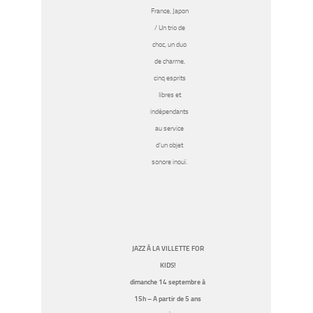
France, Japon
/ Un trio de
choc, un duo
de charme,
cinq esprits
libres et
indépendants
au service
d’un objet
sonore inouï.
JAZZ À LA VILLETTE FOR
KIDS!
dimanche 14 septembre à
15h – A partir de 5 ans