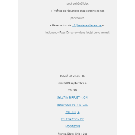
peut en bénéficier.
• Profitez de réductions chez certains de nos
partenaires.
• Réservation via
rp@banlieuesbleues.org
en
indiquant « Pass Dynamo » dans l’objet de votre mail.
JAZZ À LA VILLETTE
mardi 09 septembre à
20h30
SYLVAIN RIFFLET – JON
IRABAGON
PERPETUAL
MOTION, A
CELEBRATION OF
MOONDOG
France, États-Unis / Les