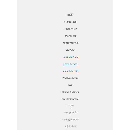
CINÉ-
CONCERT
lundi 29 et
mardi 30
septembre à
20h30
JUKEBOX LE
FANFARON
DE DINO RISI
France, Italie /
Ces
improvisateurs
de la nouvelle
vague
hexagonale
s’imaginent en
« jukebox