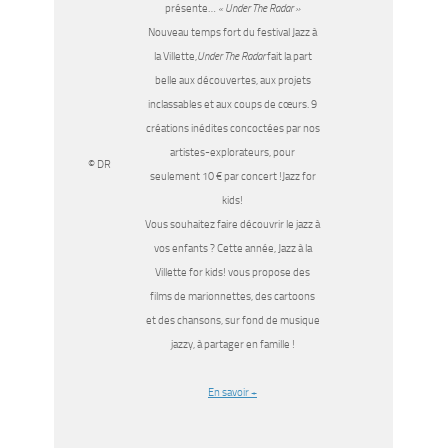
présente…
« Under The Radar »
Nouveau temps fort du festival Jazz à
la Villette,
Under The Radar
fait la part
belle aux découvertes, aux projets
inclassables et aux coups de cœurs. 9
créations inédites concoctées par nos
artistes-explorateurs, pour
© DR
seulement 10 € par concert !Jazz for
kids!
Vous souhaitez faire découvrir le jazz à
vos enfants ? Cette année, Jazz à la
Villette for kids! vous propose des
films de marionnettes, des cartoons
et des chansons, sur fond de musique
jazzy, à partager en famille !
En savoir +