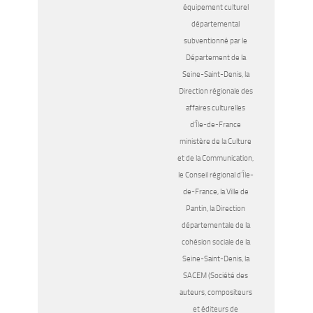
équipement culturel
départemental
subventionné par le
Département de la
Seine-Saint-Denis, la
Direction régionale des
affaires culturelles
d’Île-de-France
ministère de la Culture
et de la Communication,
le Conseil régional d’Île-
de-France, la Ville de
Pantin, la Direction
départementale de la
cohésion sociale de la
Seine-Saint-Denis, la
SACEM (Société des
auteurs, compositeurs
et éditeurs de