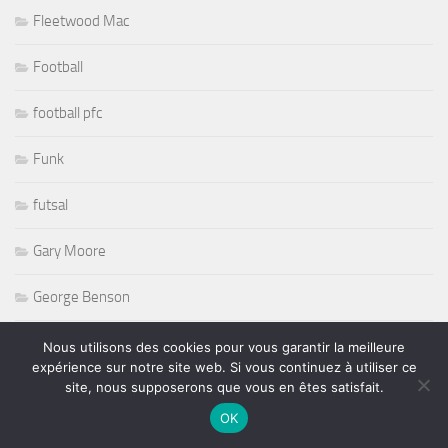
Fleetwood Mac
Football
football pfc
Funk
futsal
Gary Moore
George Benson
George Harrison
Nous utilisons des cookies pour vous garantir la meilleure
expérience sur notre site web. Si vous continuez à utiliser ce
site, nous supposerons que vous en êtes satisfait.
Girl in a Coma
OK
Glam Rock