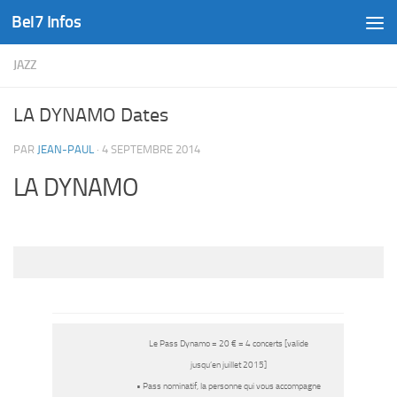
Bel7 Infos
Skip to content
JAZZ
LA DYNAMO Dates
PAR
JEAN-PAUL
·
4 SEPTEMBRE 2014
LA DYNAMO
Le Pass Dynamo = 20 € = 4 concerts [valide
jusqu’en juillet 2015]
• Pass nominatif, la personne qui vous accompagne