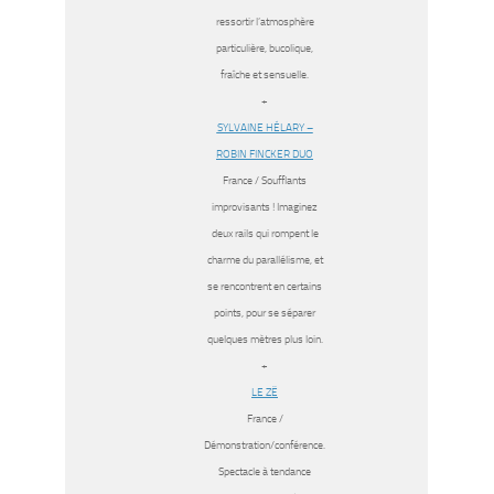
ressortir l’atmosphère
particulière, bucolique,
fraîche et sensuelle.
+
SYLVAINE HÉLARY –
ROBIN FINCKER DUO
France / Soufflants
improvisants ! Imaginez
deux rails qui rompent le
charme du parallélisme, et
se rencontrent en certains
points, pour se séparer
quelques mètres plus loin.
+
LE ZË
France /
Démonstration/conférence.
Spectacle à tendance