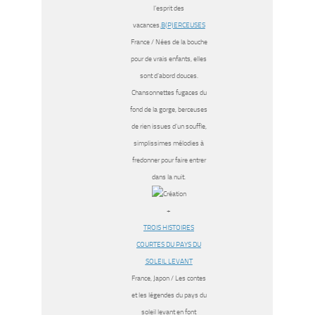
l’esprit des
vacances.
B(P)ERCEUSES
France / Nées de la bouche
pour de vrais enfants, elles
sont d’abord douces.
Chansonnettes fugaces du
fond de la gorge, berceuses
de rien issues d’un souffle,
simplissimes mélodies à
fredonner pour faire entrer
dans la nuit.
+
TROIS HISTOIRES
COURTES DU PAYS DU
SOLEIL LEVANT
France, Japon / Les contes
et les légendes du pays du
soleil levant en font