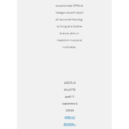
saxophonistes Rifflet et
Irabagon saluent l’esprit
et l’œuvre de Moondog,
le Viking de la Sixième
Avenue, dans un
maelstrom musical et
multimédia.
JAZZ À LA
VILLETTE
jeudi 11
septembre à
20h30
AIRELLE
BESSON –