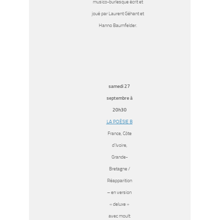
musico-burlesque écrit et
joué par Laurent Géhant et
Hanno Baumfelder.
samedi 27
septembre à
20h30
LA POÉSIE B
France, Côte
d’Ivoire,
Grande-
Bretagne /
Réapparition
– en version
« deluxe »
avec moult