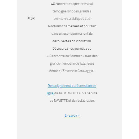
40 concerts et spectacles qui
témoigneront des grandes
© DR
aventures artistiques que
Royaumont a menées et poursuit
dans un esprit permanent de
découverte et d’innovation.
Découvrez nos journées de
« Rencontre au Sommet » avec des
grands musiciens de Jazz, Jesus
Méndez, l’Ensemble Caravaggio…
Renseignement et réservation en
ligne
ou au 01.34.68.058.50. Service
de NAVETTE et de restauration.
En savoir +