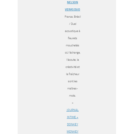
NELSON
VERAS DUO
France, Brésil
/ Duel
acoustique à
fleurets
mouchetés
où l’échange,
l’écoute, la
créativité et
la fraîcheur
sont les
maîtres-
mots.
+
JOURNAL
INTIME +
DONKEY
MONKEY