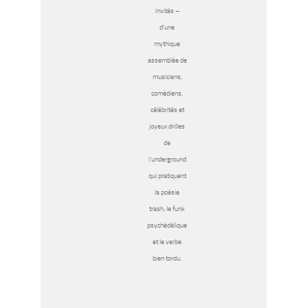
invités –
d’une
mythique
assemblée de
musiciens,
comédiens,
célébrités et
joyeux drilles
de
l’underground
qui pratiquent
la poésie
trash, le funk
psychédélique
et le verbe
bien tordu.