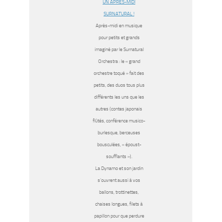
UN APRÈS-MIDI
SURNATURAL !
Après-midi en musique
pour petits et grands
imaginé par le Surnatural
Orchestra : le « grand
orchestre toqué » fait des
petits, des duos tous plus
différents les uns que les
autres (contes japonais
flûtés, conférence musico-
burlesque, berceuses
bousculées, « époust-
soufflants »).
La Dynamo et son jardin
s’ouvrent aussi à vos
ballons, trottinettes,
chaises longues, filets à
papillon pour que perdure