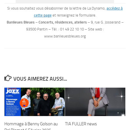
Si vous souhaitez vous désabonner de la lettre de La Dynamo,
accédez à
cette page
et renseignez le formulaire.
Banlieues Bleues – Concerts, résidences, ateliers
– 9, rue G. Josserand –
93500 Pantin – Tél. :
01 49 22 10 10 – Site web :
www.banlieuesbleues.org
VOUS AIMEREZ AUSSI...
Hommage à Benny Golson au
TIA FULLER news