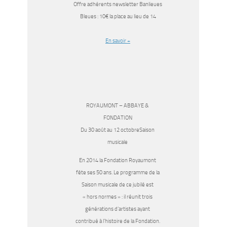
Offre adhérents newsletter Banlieues
Bleues : 10€ la place au lieu de 14
En savoir +
ROYAUMONT – ABBAYE &
FONDATION
Du 30 août au 12 octobreSaison
musicale
En 2014 la Fondation Royaumont
fête ses 50 ans. Le programme de la
Saison musicale de ce jubilé est
« hors normes » : il réunit trois
générations d’artistes ayant
contribué à l’histoire de la Fondation.