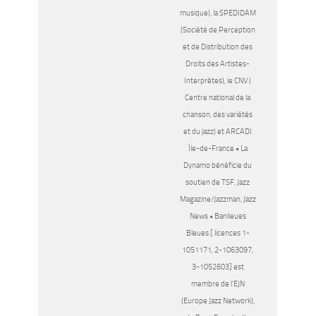
musique), la SPEDIDAM
(Société de Perception
et de Distribution des
Droits des Artistes-
Interprètes), le CNV (
Centre national de la
chanson, des variétés
et du jazz) et ARCADI
Île-de-France • La
Dynamo bénéficie du
soutien de TSF, Jazz
Magazine/Jazzman, Jazz
News • Banlieues
Bleues [ licences 1-
1051171, 2-1063097,
3-1052603] est
membre de l’EJN
(Europe Jazz Network),