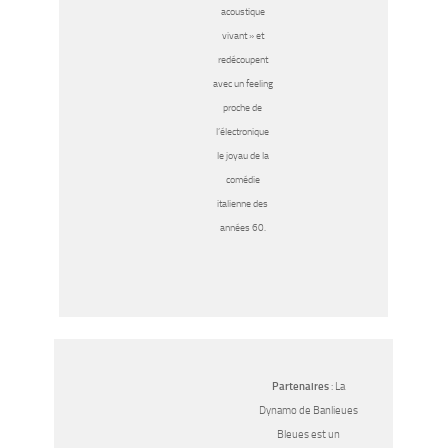
acoustique
vivant » et
redécoupent
avec un feeling
proche de
l’électronique
le joyau de la
comédie
italienne des
années 60.
Partenaires
: La
Dynamo de Banlieues
Bleues est un