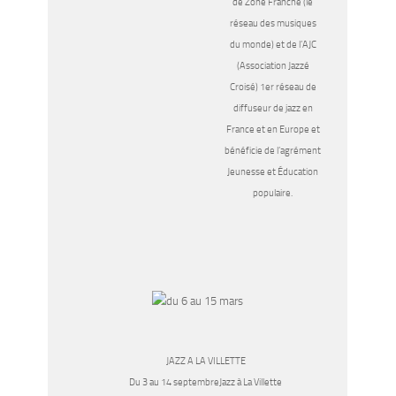
de Zone Franche (le
réseau des musiques
du monde) et de l’AJC
(Association Jazzé
Croisé) 1er réseau de
diffuseur de jazz en
France et en Europe et
bénéficie de l’agrément
Jeunesse et Éducation
populaire.
JAZZ A LA VILLETTE
Du 3 au 14 septembreJazz à La Villette