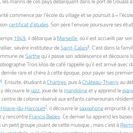
, les marins de ces pays débarquant dans le port de Douala a
rité commence par l’école du village et se poursuit à « l’école
 son
certificat d’études
. Son père l’envoie poursuivre ses étu
ntemps
1949
, il débarque à
Marseille
, où il est accueilli par s
allier, sévère instituteur de
Saint-Calais
5
. C’est dans la famil
commune de
Sarthe
qu’il passe son adolescence et découvre la
obiographie
Trois kilos de café
rappelle qu’il est arrivé avec d
, denrée rare et chère à cette époque, pour payer ses premie
n
6
. Ensuite, étudiant à
Chartres
, puis à
Château-Thierry
au dé
il y découvre le
jazz
, joue de la
mandoline
et y apprend le
pian
 centre de colonie réservé aux enfants camerounais résiden
-Hilaire-du-Harcouët
7
, il découvre le
saxophone
emprunté à 
t y rencontre
Francis Bebey
. Ce dernier lui apprend les bases 
 un petit groupe jouant de cette musique ; mais c’est à
Reim