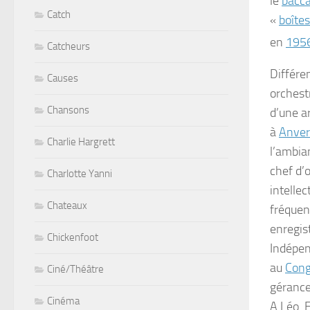
le
bacca
Catch
«
boîtes
en
195
Catcheurs
Différe
Causes
orchest
Chansons
d’une a
à
Anver
Charlie Hargrett
l’ambia
chef d’
Charlotte Yanni
intelle
Chateaux
fréquent
enregis
Chickenfoot
Indépen
au
Cong
Ciné/Théâtre
gérance 
Cinéma
A Léo
. 