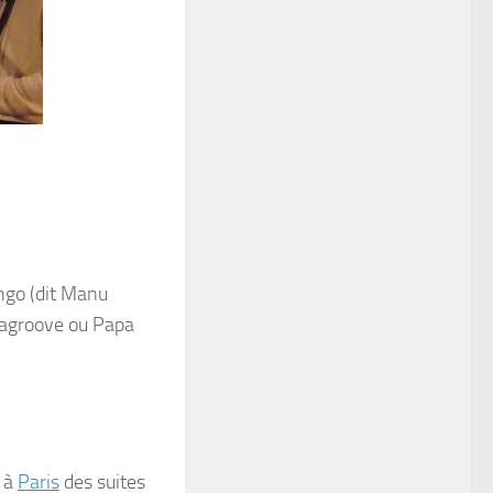
ngo
(dit
Manu
agroove
ou
Papa
à
Paris
des suites