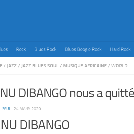
lues
Rock
Blues Rock
Blues Boogie Rock
Hard Rock
E
/
JAZZ
/
JAZZ BLUES SOUL
/
MUSIQUE AFRICAINE
/
WORLD
U DIBANGO nous a quitté
-PAUL
·
24 MARS 2020
NU DIBANGO