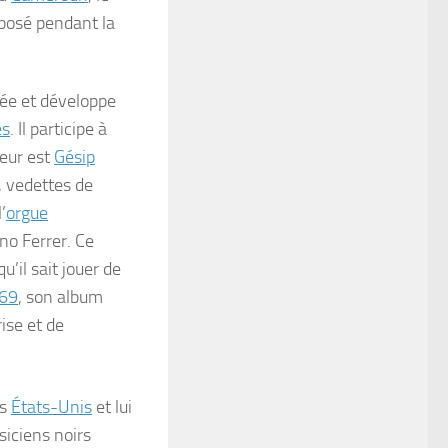
mposé pendant la
crée et développe
es
. Il participe à
teur est
Gésip
, vedettes de
’
orgue
no Ferrer. Ce
u’il sait jouer de
69
, son album
ise et de
es
États-Unis
et lui
siciens noirs