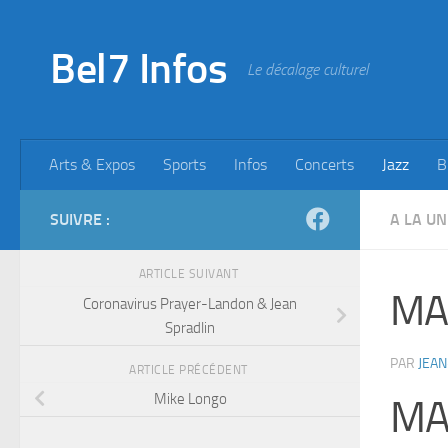
Skip to content
Bel7 Infos
Le décalage culturel
Arts & Expos
Sports
Infos
Concerts
Jazz
B
SUIVRE :
A LA UN
ARTICLE SUIVANT
MAN
Coronavirus Prayer-Landon & Jean
Spradlin
PAR
JEAN
ARTICLE PRÉCÉDENT
Mike Longo
MA