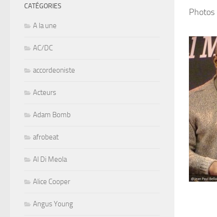
CATÉGORIES
Photos 
A la une
AC/DC
accordeoniste
Acteurs
Adam Bomb
afrobeat
Al Di Meola
Alice Cooper
Angus Young