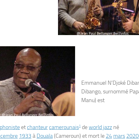
Emmanuel N’Djoké Diba
Dibango
, surnommé
Pap
Manu
) est
phoniste
et
chanteur
camerounais
1
de
world jazz
né
écembre
1933
à
Douala
(Cameroun) et mort le
24
mars
2020