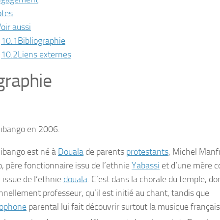
tes
oir aussi
10.1
Bibliographie
10.2
Liens externes
graphie
ibango en 2006.
ibango est né à
Douala
de parents
protestants
, Michel Manf
, père fonctionnaire issu de l’ethnie
Yabassi
et d’une mère co
 issue de l’ethnie
douala
. C’est dans la chorale du temple, do
nellement professeur, qu’il est initié au chant, tandis que
ophone
parental lui fait découvrir surtout la musique françai