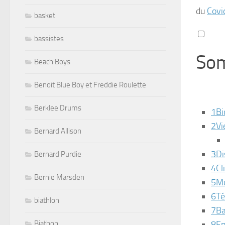
du
Covi
basket
bassistes
So
Beach Boys
Benoit Blue Boy et Freddie Roulette
Berklee Drums
1
Bi
2
Vi
Bernard Allison
3
Di
Bernard Purdie
4
Cl
Bernie Marsden
5
Mu
6
Té
biathlon
7
Ba
Biathon
8
E