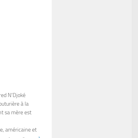
red N’Djoké
uturière à la
nt sa mère est
se, américaine et