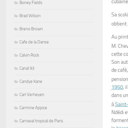
cubaine
Boney Fields
Sa scola
Brad Wilson
obtient
Breno Brown
Au pri
Cafe de la Danse
M. Chev
cette 
Calvin Rock
Son aut
Canal 93
de café
pensio
Candye Kane
1950
, 
Carl Verheyen
dans un
à
Saint
Carmine Appice
Ndédi e
forment
Carnaval tropical de Paris