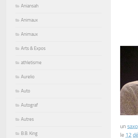
Aniansah
Animaux
Animaux
Arts & Expos
athletisme
Aurelio
Auto
Autograf
Autres
un
saxo
B.B. King
le
12
d