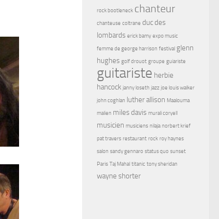
chanteur
rock bootleneck
duc des
chanteuse
coltrane
lombards
erick bamy
expo music
glenn
femme de george harrison
festival
hughes
golf drouot
groupe
guiariste
guitariste
herbie
hancock
janny loseth
jazz
joe louis walker
luther allison
john coghlan
Maalouma
miles davis
malien
murali coryell
musicien
musiciens
nilaja
norbert krief
pat travers
restaurant
rock
roy haynes
salon
sandy gennaro
status quo
sunset
Paris
Taj Mahal
titanic
tony sheridan
wayne shorter