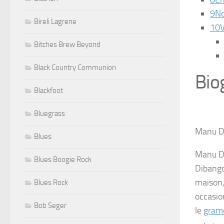
9
No
Bireli Lagrene
10
V
Bitches Brew Beyond
Black Country Communion
Bio
Blackfoot
Bluegrass
Manu D
Blues
Manu D
Blues Boogie Rock
Dibango
maison,
Blues Rock
occasion
Bob Seger
le
gram