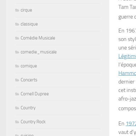
Tam T
cirque
guerre c
classique
En 1967
Comédie Musicale
son sty
une sér
comedie_musicale
Légitim
l’époque
comique
Hammo
Concerts
dernier 
cet inst
Cornell Dupree
afro-ja
Country
composi
Country Rock
En
197
vaut d’
cuisine