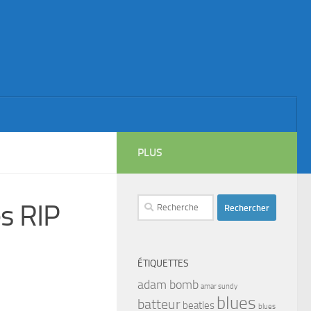
PLUS
Rechercher :
s RIP
ÉTIQUETTES
adam bomb
amar sundy
blues
batteur
beatles
blues