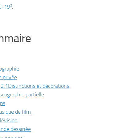
d-19
2
.
mmaire
ographie
e privée
2.1
Distinctions et décorations
scographie partielle
ips
sique de film
lévision
nde dessinée
ngagement