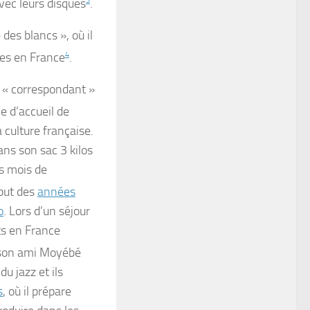
vec leurs disques
3
.
 des blancs », où il
des en France
4
.
on « correspondant »
le d’accueil de
 culture française.
ans son sac 3 kilos
rs mois de
but des
années
o
. Lors d’un séjour
ts en France
son ami Moyébé
du jazz et ils
s
, où il prépare