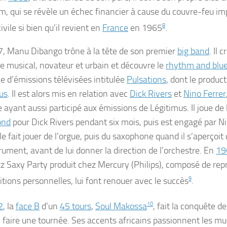
am
, qui se révèle un échec financier à cause du couvre-feu i
ivile si bien qu’il revient en
France
en 1965
8
.
, Manu Dibango trône à la tête de son premier
big band
. Il 
le musical, novateur et urbain et découvre le
rhythm and blu
ie d’émissions télévisées intitulée
Pulsations
, dont le produc
us
. Il est alors mis en relation avec
Dick Rivers
et
Nino Ferrer
 ayant aussi participé aux émissions de Légitimus. Il joue de l
nd
pour Dick Rivers pendant six mois, puis est engagé par Ni
le fait jouer de l’orgue, puis du saxophone quand il s’aperçoit q
rument, avant de lui donner la direction de l’orchestre. En
19
zz
Saxy Party
produit chez Mercury (Philips), composé de repr
tions personnelles, lui font renouer avec le succès
9
.
2
, la
face B
d’un
45 tours
,
Soul Makossa
10
, fait la conquête d
y faire une tournée. Ses accents africains passionnent les mu