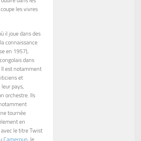
roduire dans les
 coupe les vivres
ù il joue dans des
it la connaissance
use en 1957),
 congolais dans
. Il est notamment
iticiens et
 leur pays,
n orchestre. Ils
notamment
une tournée
lèlement en
avec le titre
Twist
au
Cameroun
,
le