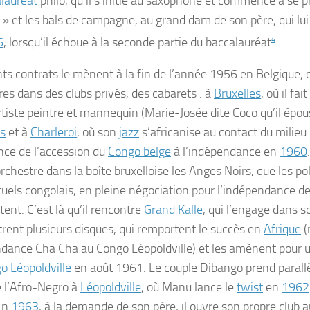
lauréat
philo, qu’il s’initie au saxophone et commence à se p
» et les bals de campagne, au grand dam de son père, qui lui
6
, lorsqu’il échoue à la seconde partie du baccalauréat
4
.
nts contrats le mènent à la fin de l’année 1956 en Belgique, o
res dans des clubs privés, des cabarets : à
Bruxelles
, où il fa
rtiste peintre et mannequin (Marie-Josée dite Coco qu’il épo
s
et à
Charleroi
, où son
jazz
s’africanise au contact du milieu
nce de l’accession du
Congo belge
à l’indépendance en
1960
orchestre dans la boîte bruxelloise
les Anges Noirs,
que les pol
ctuels congolais, en pleine négociation pour l’indépendance de
ent. C’est là qu’il rencontre
Grand Kalle
, qui l’engage dans so
trent plusieurs disques, qui remportent le succès en
Afrique
(
dance Cha Cha au Congo Léopoldville) et les amènent pour 
o Léopoldville
en
août 1961
. Le couple Dibango prend paral
l’
Afro-Negro
à
Léopoldville
, où Manu lance le
twist
en
1962
En
1963
, à la demande de son père, il ouvre son propre club 