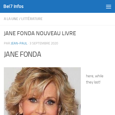
Bel7 Infos
Skip to content
A LA UNE
/
LITTÉRATURE
JANE FONDA NOUVEAU LIVRE
PAR
JEAN-PAUL
·
3 SEPTEMBRE 2020
JANE FONDA
here, while
they last!