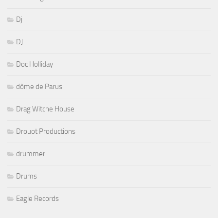
Dj
DJ
Doc Holliday
dôme de Parus
Drag Witche House
Drouot Productions
drummer
Drums
Eagle Records