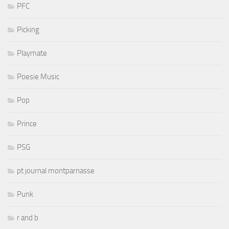
PFC
Picking
Playmate
Poesie Music
Pop
Prince
PSG
pt journal montparnasse
Punk
r and b