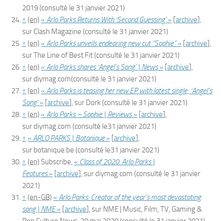
2019
(consulté le
31 janvier 2021
)
↑
(en)
«
Arlo Parks Returns With ‘Second Guessing’
»
[
archive
]
,
sur
Clash Magazine
(consulté le
31 janvier 2021
)
↑
(en)
«
Arlo Parks unveils endearing new cut “Sophie”
»
[
archive
]
,
sur
The Line of Best Fit
(consulté le
31 janvier 2021
)
↑
(en)
«
Arlo Parks shares ‘Angel’s Song’ | News
»
[
archive
]
,
sur
diymag.com
(consulté le
31 janvier 2021
)
↑
(en)
«
Arlo Parks is teasing her new EP with latest single, ‘Angel’s
Song’
»
[
archive
]
, sur
Dork
(consulté le
31 janvier 2021
)
↑
(en)
«
Arlo Parks – Sophie | Reviews
»
[
archive
]
,
sur
diymag.com
(consulté le
31 janvier 2021
)
↑
«
ARLO PARKS | Botanique
»
[
archive
]
,
sur
botanique.be
(consulté le
31 janvier 2021
)
↑
(en)
Subscribe
,
«
Class of 2020: Arlo Parks |
Features
»
[
archive
]
, sur
diymag.com
(consulté le
31 janvier
2021
)
↑
(en-GB)
«
Arlo Parks: Creator of the year’s most devastating
song | NME
»
[
archive
]
, sur
NME | Music, Film, TV, Gaming &