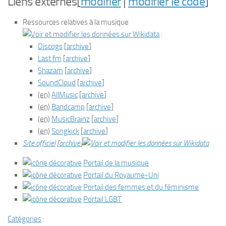
Liens externes
[
modifier
|
modifier le code
]
Ressources relatives à la musique
:
Discogs
[
archive
]
Last.fm
[
archive
]
Shazam
[
archive
]
SoundCloud
[
archive
]
(en)
AllMusic
[
archive
]
(en)
Bandcamp
[
archive
]
(en)
MusicBrainz
[
archive
]
(en)
Songkick
[
archive
]
Site officiel
[
archive
]
Portail de la musique
Portail du Royaume-Uni
Portail des femmes et du féminisme
Portail LGBT
Catégories
: