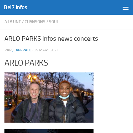
Bel7 Infos
Skip to content
A LA UNE
/
CHANSONS
/
SOUL
ARLO PARKS infos news concerts
PAR
JEAN-PAUL
·
29 MARS 2021
ARLO PARKS