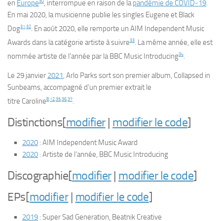
30
en
Europe
, interrompue en raison de la
pandémie de COVID-19
.
En mai 2020, la musicienne publie les singles
Eugene
et
Black
31
,
32
Dog
. En août 2020, elle remporte un AIM Independent Music
33
Awards dans la catégorie artiste à suivre
. La même année, elle est
34
nommée artiste de l’année par la BBC Music Introducing
.
Le 29 janvier
2021
, Arlo Parks sort son premier album,
Collapsed in
Sunbeams,
accompagné d’un premier extrait le
8
,
12
,
35
,
36
,
37
titre
Caroline
.
Distinctions
[
modifier
|
modifier le code
]
2020
: AIM Independent Music Award
2020
: Artiste de l’année, BBC Music Introducing
Discographie
[
modifier
|
modifier le code
]
EPs
[
modifier
|
modifier le code
]
2019
:
Super Sad Generation
, Beatnik Creative