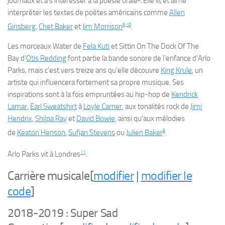
journaux et à s’intéresser à la poésie orale
. Elle lit et aime
interpréter les textes de poètes américains comme
Allen
9
,
10
Ginsberg
,
Chet Baker
et
Jim Morrison
.
Les morceaux
Water
de
Fela Kuti
et
Sittin On The Dock Of The
Bay
d’
Otis Redding
font partie la bande sonore de l’enfance d’Arlo
Parks, mais c’est vers treize ans qu’elle découvre
King Krule
, un
artiste qui influencera fortement sa propre musique. Ses
inspirations sont à la fois empruntées au hip-hop de
Kendrick
Lamar
,
Earl Sweatshirt
à
Loyle Carner
, aux tonalités rock de
Jimi
Hendrix
,
Shilpa Ray
et
David Bowie
, ainsi qu’aux mélodies
9
de
Keaton Henson
,
Sufjan Stevens
ou
Julien Baker
.
11
Arlo Parks vit à Londres
.
Carrière musicale
[
modifier
|
modifier le
code
]
2018-2019 :
Super Sad