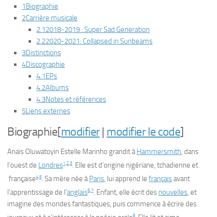
1
Biographie
2
Carrière musicale
2.1
2018-2019 :
Super Sad Generation
2.2
2020-2021: Collapsed in Sunbeams
3
Distinctions
4
Discographie
4.1
EPs
4.2
Albums
4.3
Notes et références
5
Liens externes
Biographie
[
modifier
|
modifier le code
]
Anaïs Oluwatoyin Estelle Marinho grandit à
Hammersmith
, dans
1
,
2
,
3
l’ouest de
Londres
. Elle est d’origine nigériane, tchadienne et
4
,
5
française
. Sa mère née à
Paris
, lui apprend le
français
avant
6
,
7
l’apprentissage de l’
anglais
. Enfant, elle écrit des
nouvelles
, et
imagine des mondes fantastiques, puis commence à écrire des
8