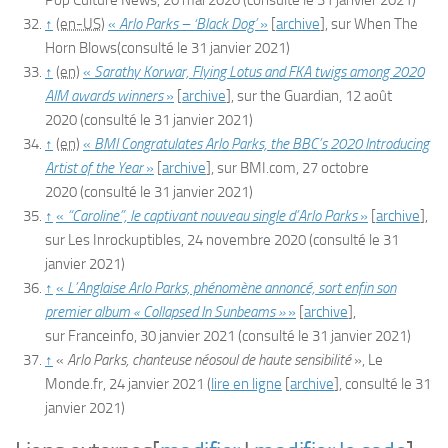
Pop Culture News
,
20 mai 2020
(consulté le
31 janvier 2021
)
↑
(en-US)
«
Arlo Parks – ‘Black Dog’
»
[
archive
]
, sur
When The
Horn Blows
(consulté le
31 janvier 2021
)
↑
(en)
«
Sarathy Korwar, Flying Lotus and FKA twigs among 2020
AIM awards winners
»
[
archive
]
, sur
the Guardian
,
12 août
2020
(consulté le
31 janvier 2021
)
↑
(en)
«
BMI Congratulates Arlo Parks, the BBC’s 2020 Introducing
Artist of the Year
»
[
archive
]
, sur
BMI.com
,
27 octobre
2020
(consulté le
31 janvier 2021
)
↑
«
“Caroline”, le captivant nouveau single d’Arlo Parks
»
[
archive
]
,
sur
Les Inrockuptibles
,
24 novembre 2020
(consulté le
31
janvier 2021
)
↑
«
L’Anglaise Arlo Parks, phénomène annoncé, sort enfin son
premier album « Collapsed In Sunbeams »
»
[
archive
]
,
sur
Franceinfo
,
30 janvier 2021
(consulté le
31 janvier 2021
)
↑
«
Arlo Parks, chanteuse néosoul de haute sensibilité
»,
Le
Monde.fr
,‎
24 janvier 2021
(
lire en ligne
[
archive
]
, consulté le
31
janvier 2021
)