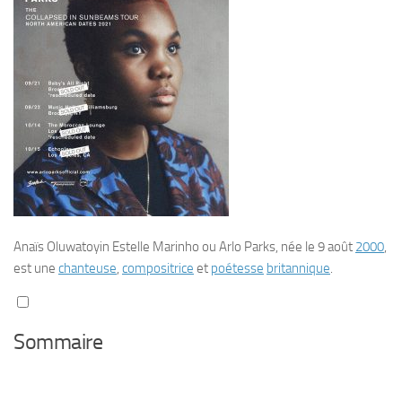
Anaïs Oluwatoyin Estelle Marinho
ou
Arlo Parks
, née le 9 août
2000
,
est une
chanteuse
,
compositrice
et
poétesse
britannique
.
Sommaire