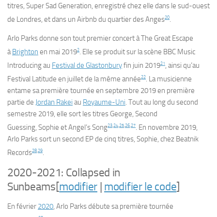
titres,
Super Sad Generation
, enregistré chez elle dans le sud-ouest
20
de Londres, et dans un Airbnb du quartier des Anges
.
Arlo Parks donne son tout premier concert à The Great Escape
2
à
Brighton
en mai 2019
. Elle se produit sur la scène BBC Music
21
Introducing au
Festival de Glastonbury
fin juin 2019
, ainsi qu’au
22
Festival Latitude en juillet de la même année
. La musicienne
entame sa première tournée en septembre 2019 en première
partie de
Jordan Rakei
au
Royaume-Uni
. Tout au long du second
semestre 2019, elle sort les titres
George
,
Second
23
,
24
,
25
,
26
,
27
Guessing
,
Sophie
et Angel’s
Song
.
En novembre 2019,
Arlo Parks sort un second EP de cinq titres, Sophie, chez Beatnik
28
,
29
Records
.
2020-2021: Collapsed in
Sunbeams
[
modifier
|
modifier le code
]
En février
2020
, Arlo Parks débute sa première tournée