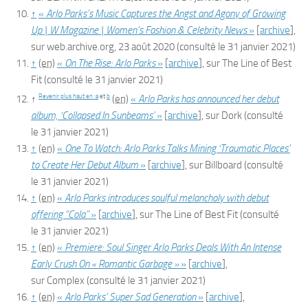
↑
«
Arlo Parks’s Music Captures the Angst and Agony of Growing
Up | W Magazine | Women’s Fashion & Celebrity News
»
[
archive
]
,
sur
web.archive.org
,
23 août 2020
(consulté le
31 janvier 2021
)
↑
(en)
«
On The Rise: Arlo Parks
»
[
archive
]
, sur
The Line of Best
Fit
(consulté le
31 janvier 2021
)
Revenir plus haut en :
a
et
b
↑
(en)
«
Arlo Parks has announced her debut
album, ‘Collapsed In Sunbeams’
»
[
archive
]
, sur
Dork
(consulté
le
31 janvier 2021
)
↑
(en)
«
One To Watch: Arlo Parks Talks Mining ‘Traumatic Places’
to Create Her Debut Album
»
[
archive
]
, sur
Billboard
(consulté
le
31 janvier 2021
)
↑
(en)
«
Arlo Parks introduces soulful melancholy with debut
offering “Cola”
»
[
archive
]
, sur
The Line of Best Fit
(consulté
le
31 janvier 2021
)
↑
(en)
«
Premiere: Soul Singer Arlo Parks Deals With An Intense
Early Crush On « Romantic Garbage »
»
[
archive
]
,
sur
Complex
(consulté le
31 janvier 2021
)
↑
(en)
«
Arlo Parks’ Super Sad Generation
»
[
archive
]
,