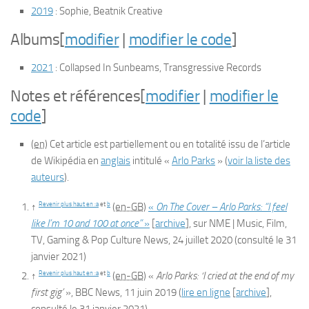
2019
:
Sophie
, Beatnik Creative
Albums
[
modifier
|
modifier le code
]
2021
:
Collapsed In Sunbeams
, Transgressive Records
Notes et références
[
modifier
|
modifier le
code
]
(en)
Cet article est partiellement ou en totalité issu de l’article
de Wikipédia en
anglais
intitulé
«
Arlo Parks
»
(
voir la liste des
auteurs
)
.
Revenir plus haut en :
a
et
b
↑
(en-GB)
«
On The Cover – Arlo Parks: “I feel
like I’m 10 and 100 at once”
»
[
archive
]
, sur
NME | Music, Film,
TV, Gaming & Pop Culture News
,
24 juillet 2020
(consulté le
31
janvier 2021
)
Revenir plus haut en :
a
et
b
↑
(en-GB)
«
Arlo Parks: ‘I cried at the end of my
first gig’
»
,
BBC News
,‎
11 juin 2019
(
lire en ligne
[
archive
]
,