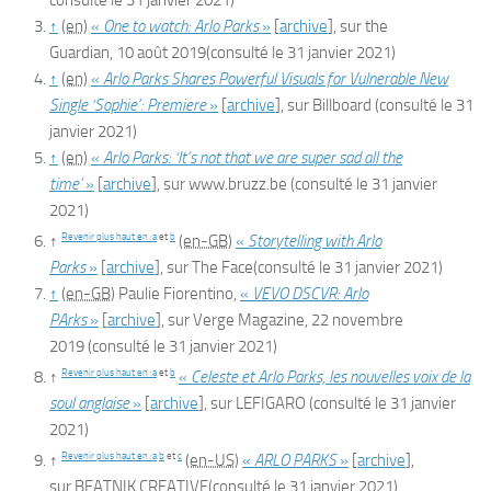
consulté le
31 janvier 2021
)
↑
(en)
«
One to watch: Arlo Parks
»
[
archive
]
, sur
the
Guardian
,
10 août 2019
(consulté le
31 janvier 2021
)
↑
(en)
«
Arlo Parks Shares Powerful Visuals for Vulnerable New
Single ‘Sophie’: Premiere
»
[
archive
]
, sur
Billboard
(consulté le
31
janvier 2021
)
↑
(en)
«
Arlo Parks: ‘It’s not that we are super sad all the
time’
»
[
archive
]
, sur
www.bruzz.be
(consulté le
31 janvier
2021
)
Revenir plus haut en :
a
et
b
↑
(en-GB)
«
Storytelling with Arlo
Parks
»
[
archive
]
, sur
The Face
(consulté le
31 janvier 2021
)
↑
(en-GB)
Paulie
Fiorentino
,
«
VEVO DSCVR: Arlo
PArks
»
[
archive
]
, sur
Verge Magazine
,
22 novembre
2019
(consulté le
31 janvier 2021
)
Revenir plus haut en :
a
et
b
↑
«
Celeste et Arlo Parks, les nouvelles voix de la
soul anglaise
»
[
archive
]
, sur
LEFIGARO
(consulté le
31 janvier
2021
)
Revenir plus haut en :
a
b
et
c
↑
(en-US)
«
ARLO PARKS
»
[
archive
]
,
sur
BEATNIK CREATIVE
(consulté le
31 janvier 2021
)