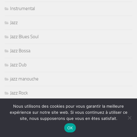
Instrumental
Jazz
Jazz Blues Soul
Jazz Bossa
Jazz Dub
jazz manouche
Jazz Rock
Nous utilisons des cookies pour vous garantir la meilleure
Jeff Beck
expérience sur notre site web. Si vous continuez à utiliser ce
site, nous supposerons que vous en êtes satisfait.
Joe Louis Walker
OK
Joe Louis Walker Murali Coryell Amar Sundy