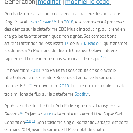
Generation
[
modifier
|
modifier le code
]
Arlo Parks choisit son nom de scène à la manière des musiciens
1
,
12
King Krule et
Frank Ocean
. En
2018
, elle commence à proposer
des démos sur la plateforme BBC Music Introducing, qui prend en
charge les talents britanniques non signés. Ses compositions
attirent l’attention de Jess Iszatt,
DJ
de la
BBC Radio 1
, qui transmet
les démos à Ali Raymond de Beatnik Creative. Celui-ci intègre
9
,
13
rapidement la musicienne dans sa maison de disque
.
En novembre
2018
, Arlo Parks fait ses débuts en solo avec le
titre
Cola
édité chez Beatnik Records, et annonce la sortie d’un
14
,
15
premier EP
. En novembre
2019
, la chanson a accumulé plus de
6
trois millions de flux sur la plateforme
Spotify
.
Après la sortie du titre
Cola
, Arlo Parks signe chez Transgressive
16
Records
. En janvier
2019
, elle publie un second titre,
Super Sad
17
,
18
,
19
Generation
. Son troisième single,
Romantic Garbage
, est édité
en mars 2019, avant la sortie de l’EP complet de quatre