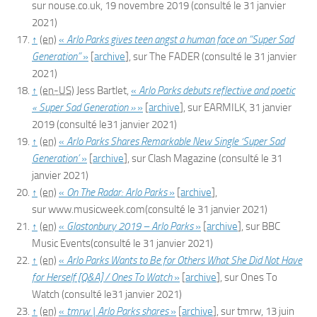
sur
nouse.co.uk
,
19 novembre 2019
(consulté le
31 janvier
2021
)
↑
(en)
«
Arlo Parks gives teen angst a human face on “Super Sad
Generation”
»
[
archive
]
, sur
The FADER
(consulté le
31 janvier
2021
)
↑
(en-US)
Jess
Bartlet
,
«
Arlo Parks debuts reflective and poetic
« Super Sad Generation »
»
[
archive
]
, sur
EARMILK
,
31 janvier
2019
(consulté le
31 janvier 2021
)
↑
(en)
«
Arlo Parks Shares Remarkable New Single ‘Super Sad
Generation’
»
[
archive
]
, sur
Clash Magazine
(consulté le
31
janvier 2021
)
↑
(en)
«
On The Radar: Arlo Parks
»
[
archive
]
,
sur
www.musicweek.com
(consulté le
31 janvier 2021
)
↑
(en)
«
Glastonbury 2019 – Arlo Parks
»
[
archive
]
, sur
BBC
Music Events
(consulté le
31 janvier 2021
)
↑
(en)
«
Arlo Parks Wants to Be for Others What She Did Not Have
for Herself [Q&A] / Ones To Watch
»
[
archive
]
, sur
Ones To
Watch
(consulté le
31 janvier 2021
)
↑
(en)
«
tmrw | Arlo Parks shares
»
[
archive
]
, sur
tmrw
,
13 juin