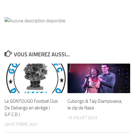
VOUS AIMEREZ AUSSI...
Le GONTOUGO Football Club
Cubongo & Taly Diampovesa,
De Debango en abrégé (
le clip de Naza
G.F.C.D )
10 JUILLET 2023
28 OCTOBRE 2021