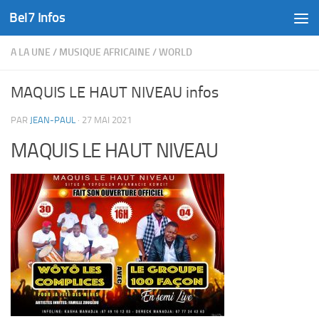
Bel7 Infos
Skip to content
A LA UNE
/
MUSIQUE AFRICAINE
/
WORLD
MAQUIS LE HAUT NIVEAU infos
PAR
JEAN-PAUL
·
27 MAI 2021
MAQUIS LE HAUT NIVEAU