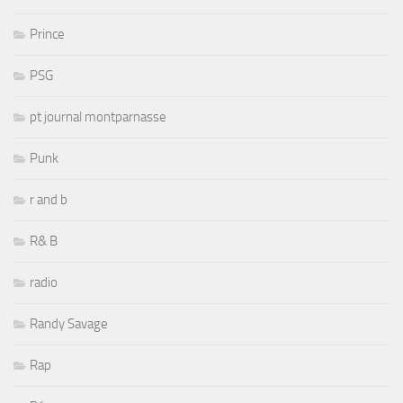
Prince
PSG
pt journal montparnasse
Punk
r and b
R& B
radio
Randy Savage
Rap