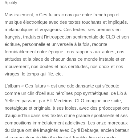
Spotify.
Musicalement, » Ces futurs »
navigue entre french pop et
musique électronique
avec des textes touchants et impliqués,
mélancoliques et voyageurs. Ces textes, ses premiers en
français, traduisent l’introspection sentimentale de CLO et son
écriture, personnelle et universelle à la fois,
raconte
formidablement notre époque
: nos rapports aux autres, nos
attitudes et la place de chacun dans ce monde instable et en
mouvement, nos doutes et nos certitudes, nos choix et nos
virages, le temps qui file, etc.
L’album « Ces futurs » est une
ode dansante
qui s’écoute
comme
un clin d’oeil aux héroïnes pop synthétiques, de Lio à
Yelle en passant par
Elli Medeiros
. CLO imagine une suite,
nostalgique et originale, à ses idoles, avec des préoccupations
d’aujourd’hui dans ses textes d’une grande spontanéité et ses
compositions immédiatement addictives.
Les onze morceaux
du disque ont été imaginés avec Cyril Debarge,
ancien batteur
et compositeur de We Are Enfant Terrible. Fan de mode,