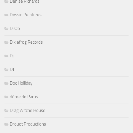
Denise Richards
Dessin Peintures
Disco
Dixiefrog Records
Dj
DJ
Doc Holliday
dôme de Parus
Drag Witche House
Drouot Productions