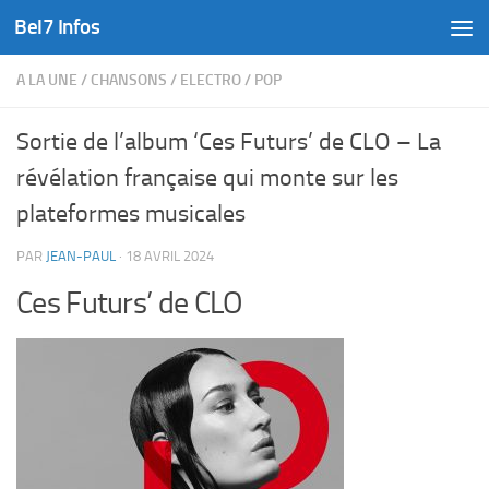
Bel7 Infos
Skip to content
A LA UNE
/
CHANSONS
/
ELECTRO
/
POP
Sortie de l’album ‘Ces Futurs’ de CLO – La
révélation française qui monte sur les
plateformes musicales
PAR
JEAN-PAUL
·
18 AVRIL 2024
Ces Futurs’ de CLO