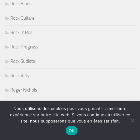
Rock Blues
Rock Guitare
Rock n' Roll
Rock Progressif
Rock Sudiste
Rockabilly
Roger Nichols
Roy Haynes
Nous utilisons des cookies pour vous garantir la meilleure
expérience sur notre site web. Si vous continuez à utiliser ce
RUGBY
site, nous supposerons que vous en êtes satisfait.
OK
Salon de l'Agriculture 2011