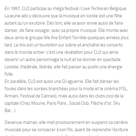
En 1997, CLO participe au méga festival
I Love Techno
en Belgique.
La jeune ado y découvre que la musique en soirée est une fête
autant qu’un exutoire. Dès lors, elle va avoir envie aussi de faire
danser, de faire voyager, avec sa propre musique. Elle monte avec
deux amis le groupe We Are Enfant Terrible quelques années plus
tard. Le trio est un tourbillon sur scène et enchaîne les concerts
dans le monde entier: c’est une révélation pour CLO qui aime
devenir un autre personnage la nuit et se donner en spectacle.
Lookée, théâtrale, libérée, elle fait passer au public une énergie
folle.
En parallèle, CLO est aussi une DJ aguerrie. Elle fait danser les
foules dans les soirées branchées pour la mode et le cinéma (YSL,
Armani, Festival de Cannes), mais aussi dans les clubs cool de la
capitale (Chez Moune, Paris Paris , Social Club, Flèche d’or, Sky
Bar…)
Devenue maman, elle met provisoirement en suspens sa carrière
musicale pour se consacrer à son fils, avant de reprendre l’écriture