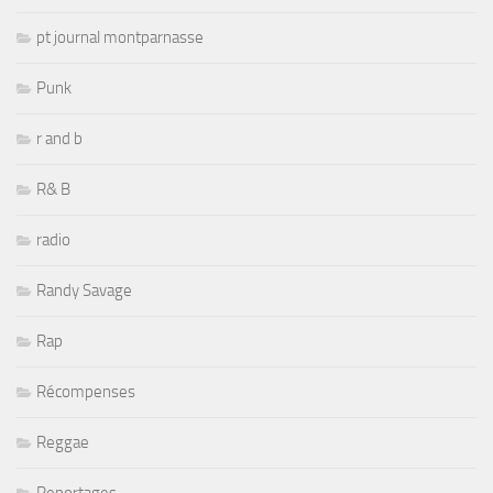
pt journal montparnasse
Punk
r and b
R& B
radio
Randy Savage
Rap
Récompenses
Reggae