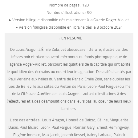
Nombre de pages : 120
Nombre d’illustrations : 90
▸ Version bilingue disponible dès maintenant à la Galerie Roger-Viollet
▸ Version française disponible en librairie dès le 3 octobre 2024
→ EN RÉSUMÉ
De Louis Aragon à Émile Zola, cet abécédaire littéraire, illustré par des
trésors noir et blanc souvent méconnus du fonds photographique de
l’agence Roger-Viollet, parcourt les quartiers de la capitale qui ont abrité
le quotidien des écrivains ou nourri leur imagination. Des cafés hantés par
Paul Verlaine aux halles du Ventre de Paris d’Émile Zola, sans oublier les
rues de Belleville aux côtés du Piéton de Paris (Léon-Paul Fargue) ou l’île
de la Cité avec Aurélien de Louis Aragon… autant d’invitations à des
(re)lectures et à des déambulations dans leurs pas, au coeur de leurs lieux
familiers.
Liste des entrées : Louis Aragon, Honoré de Balzac, Céline, Marguerite
Duras, Paul Éluard, Léon- Paul Fargue, Romain Gary, Ernest Hemingway,
Eugène Ionesco, Max Jacob, Joseph Kessel, Valery Larbaud, Patrick