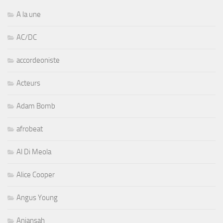
A la une
AC/DC
accordeoniste
Acteurs
Adam Bomb
afrobeat
Al Di Meola
Alice Cooper
Angus Young
Aniansah