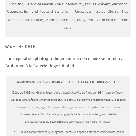
Modiano, Gérard de Nerval, Zoé Oldenbourg, Jacques Prévert, Raymond
Queneau, Edmond Rostand, Saint-John Perse, Jean Tardieu, Ubu roi , Paul
e
Verlaine, Oscar Wilde, X
arrondissement, Marguerite Yourcenar et Émile
Zola.
SAVE THE DATE
Une exposition photographique autour de ce livre se tiendra à
l’automne à la Galerie Roger-Viollet.
A PROPOS DU FONDS PHOTOGRAPHIQUE ET
DE LA GALERIE
ROGER-VIOLLET
Créée en 1938 par Hélène Roger-Viollet, léguée à la Ville de Paris en 1994, l’agence Roger-
Viollet est une référence internationale dans le secteur de l’archive photographique. Elle est une
mosaïque de témoignages historiques d’une grande variété. Ce patrimoine de 6 millions
d’images retrace l’histoire de la photographie, de la production des grands ateliers
photographiques du Second Empire au photojournalisme contemporain.
En 2020, à la même adresse que l’agence, un nouvel espace a été transformé en une galerie