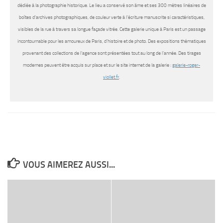
dédiée à la photographie historique. Le lieu a conservé son âme et ses 300 mètres linéaires de
boîtes d’archives photographiques, de couleur verte à l’écriture manuscrite si caractéristiques,
visibles de la rue à travers sa longue façade vitrée. Cette galerie unique à Paris est un passage
incontournable pour les amoureux de Paris, d’histoire et de photo. Des expositions thématiques
provenant des collections de l’agence sont présentées tout au long de l’année. Des tirages
modernes peuvent être acquis sur place et sur le site internet de la galerie :
galerie-roger-
viollet.fr
.
VOUS AIMEREZ AUSSI...