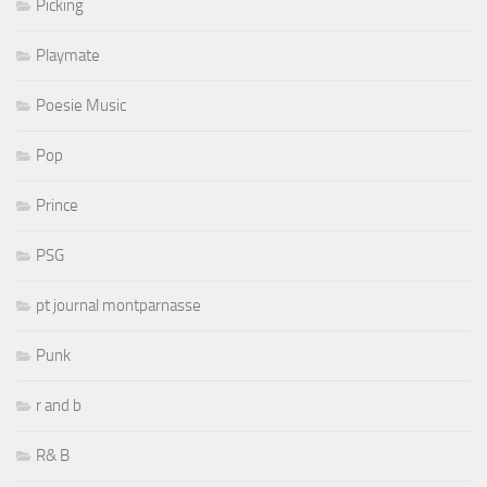
Picking
Playmate
Poesie Music
Pop
Prince
PSG
pt journal montparnasse
Punk
r and b
R& B