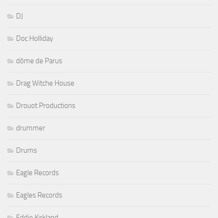
DJ
Doc Holliday
dôme de Parus
Drag Witche House
Drouot Productions
drummer
Drums
Eagle Records
Eagles Records
Eddie Kirkland