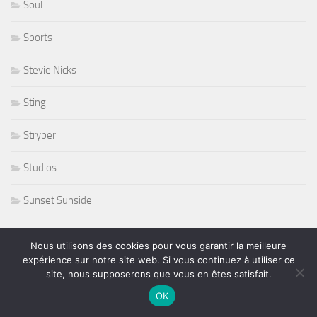
Soul
Sports
Stevie Nicks
Sting
Stryper
Studios
Sunset Sunside
Sunside
Nous utilisons des cookies pour vous garantir la meilleure
expérience sur notre site web. Si vous continuez à utiliser ce
Susan Tedeschi
site, nous supposerons que vous en êtes satisfait.
OK
Ted Curson