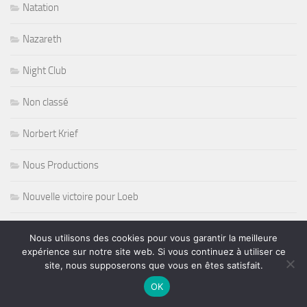
Natation
Nazareth
Night Club
Non classé
Norbert Krief
Nous Productions
Nouvelle victoire pour Loeb
olympic games paris 2024
Nous utilisons des cookies pour vous garantir la meilleure
expérience sur notre site web. Si vous continuez à utiliser ce
opera
site, nous supposerons que vous en êtes satisfait.
OK
Oprat