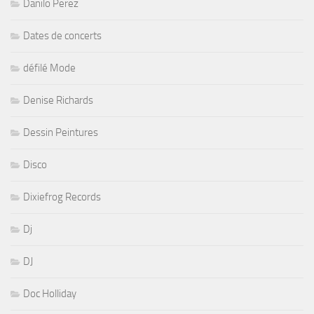
Danilo Perez
Dates de concerts
défilé Mode
Denise Richards
Dessin Peintures
Disco
Dixiefrog Records
Dj
DJ
Doc Holliday