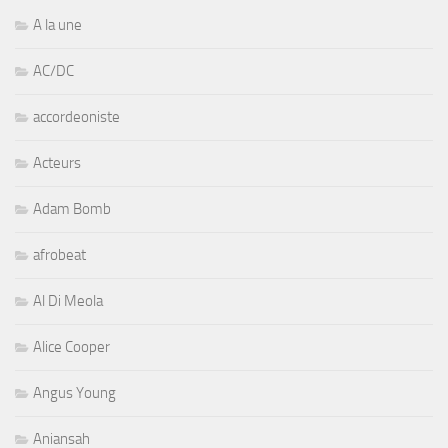
A la une
AC/DC
accordeoniste
Acteurs
Adam Bomb
afrobeat
Al Di Meola
Alice Cooper
Angus Young
Aniansah