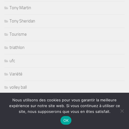
Tony Martin
Tony Sheridan
Tourisme
triathlon
ufc
Variété
volley ball
Nous utilisons des cookies pour vous garantir la meilleure
Whisbone Ash
expérience sur notre site web. Si vous continuez à utiliser ce
site, nous supposerons que vous en êtes satisfait.
Whitesnake
OK
Widespread Panic