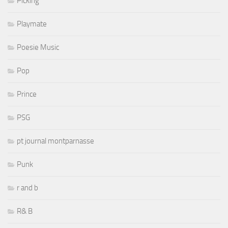
Picking
Playmate
Poesie Music
Pop
Prince
PSG
pt journal montparnasse
Punk
r and b
R& B