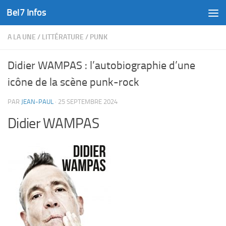
Bel7 Infos
Skip to content
A LA UNE
/
LITTÉRATURE
/
PUNK
Didier WAMPAS : l’autobiographie d’une
icône de la scène punk-rock
PAR
JEAN-PAUL
·
25 SEPTEMBRE 2024
Didier WAMPAS