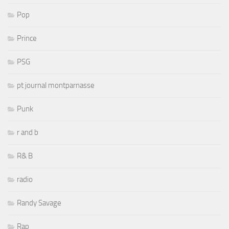
Pop
Prince
PSG
pt journal montparnasse
Punk
r and b
R& B
radio
Randy Savage
Rap