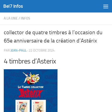
Bel7 Infos
Skip to content
A LA UNE
/
INFOS
collector de quatre timbres à l’occasion du
65e anniversaire de la création d’Astérix
PAR
JEAN-PAUL
·
22 OCTOBRE 2024
4 timbres d’Asterix