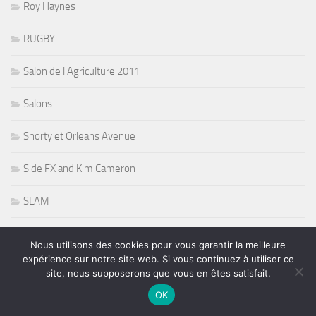
Roy Haynes
RUGBY
Salon de l'Agriculture 2011
Salons
Shorty et Orleans Avenue
Side FX and Kim Cameron
SLAM
Soul
Nous utilisons des cookies pour vous garantir la meilleure
expérience sur notre site web. Si vous continuez à utiliser ce
Sports
site, nous supposerons que vous en êtes satisfait.
OK
Stevie Nicks