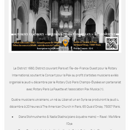
Le District 1660, District couvrant Paris et l’Île-de-France Ouest pour le Rotary
International, soutient le Concert pour la Paix au profit d’artistes musiciens exilés
organisé le jeudi 4 décembre par le Rotary Club Paris Champs-Élysées en partenariat
avec Rotary Paris La Fayette et l’association Pax Musica (1).
Quatre musiciens ukrainiens, un né au Liban et un en Syrie se produiront le jeudi 4
décembre à 20 heures à The American Church in Paris, 65 Quai d’Orsay, 75007 Paris.
Diana Stohnushenko & Nadia Stadna (piano à quatre mains) – Ravel : Ma Mère
l’Oye