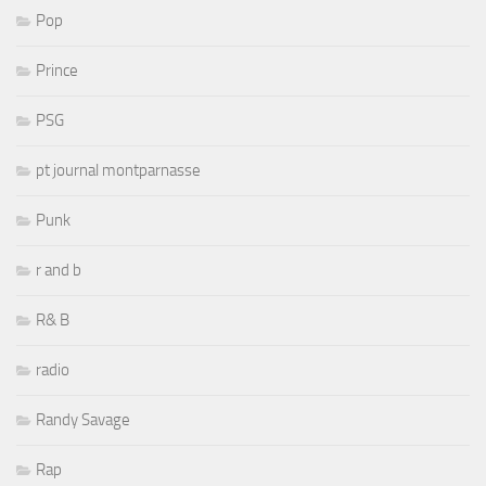
Pop
Prince
PSG
pt journal montparnasse
Punk
r and b
R& B
radio
Randy Savage
Rap