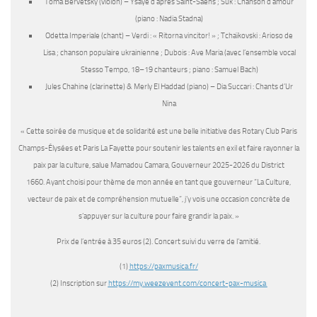
Toma Bervetsky (violon) – Ysaÿe d’après Saint-Saëns ; Suk : Chanson d’amour
(piano : Nadia Stadna)
Odetta Imperiale (chant) – Verdi : « Ritorna vincitor! » ; Tchaïkovski : Arioso de
Lisa ; chanson populaire ukrainienne ; Dubois : Ave Maria (avec l’ensemble vocal
Stesso Tempo, 18–19 chanteurs ; piano : Samuel Bach)
Jules Chahine (clarinette) & Merly El Haddad (piano) – Dia Succari : Chants d’Ur
Nina
« Cette soirée de musique et de solidarité est une belle initiative des Rotary Club Paris
Champs-Élysées et Paris La Fayette pour soutenir les talents en exil et faire rayonner la
paix par la culture,
salue Mamadou Camara, Gouverneur 2025-2026 du District
1660.
Ayant choisi pour thème de mon année en tant que gouverneur “La Culture,
vecteur de paix et de compréhension mutuelle”, j’y vois une occasion concrète de
s’appuyer sur la culture pour faire grandir la paix. »
Prix de l’entrée à 35 euros (2). Concert suivi du verre de l’amitié.
(1)
https://paxmusica.fr/
(2) Inscription sur
https://my.weezevent.com/
concert-pax-musica