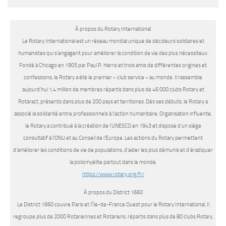
À propos du Rotary International
Le Rotary International est un réseau mondial unique de décideurs solidaires et
humanistes qui s’engagent pour améliorer la condition de vie des plus nécessiteux.
Fondé à Chicago en 1905 par Paul P. Harris et trois amis de différentes origines et
confessions, le Rotary a été le premier « club service » au monde. Il rassemble
aujourd’hui 1,4 million de membres répartis dans plus de 46 000 clubs Rotary et
Rotaract, présents dans plus de 200 pays et territoires. Dès ses débuts, le Rotary a
associé la solidarité entre professionnels à l’action humanitaire. Organisation influente,
le Rotary a contribué à la création de l’UNESCO en 1943 et dispose d’un siège
consultatif à l’ONU et au Conseil de l’Europe. Les actions du Rotary permettent
d’améliorer les conditions de vie de populations, d’aider les plus démunis et d’éradiquer
la poliomyélite partout dans le monde.
https://www.rotary.org/fr/
À propos du District 1660
Le District 1660 couvre Paris et l’Île-de-France Ouest pour le Rotary International. Il
regroupe plus de 2000 Rotariennes et Rotariens, répartis dans plus de 80 clubs Rotary,