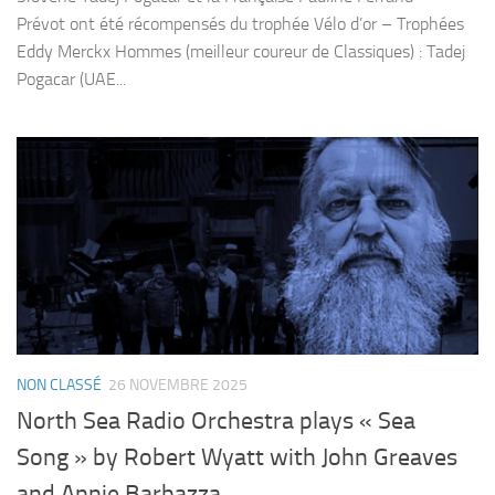
Prévot ont été récompensés du trophée Vélo d’or – Trophées
Eddy Merckx Hommes (meilleur coureur de Classiques) : Tadej
Pogacar (UAE...
NON CLASSÉ
26 NOVEMBRE 2025
North Sea Radio Orchestra plays « Sea
Song » by Robert Wyatt with John Greaves
and Annie Barbazza