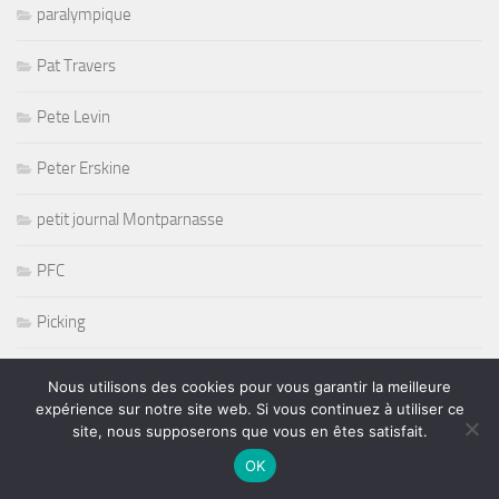
paralympique
Pat Travers
Pete Levin
Peter Erskine
petit journal Montparnasse
PFC
Picking
Playmate
Nous utilisons des cookies pour vous garantir la meilleure
expérience sur notre site web. Si vous continuez à utiliser ce
Poesie Music
site, nous supposerons que vous en êtes satisfait.
OK
Pop