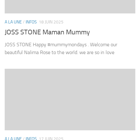
A LA UNE
/
INFOS
18 JUIN 2025
JOSS STONE Maman Mummy
JOSS STONE Happy #mummymondays . Welcome our
beautiful Nalima Rose to the world. we are so in love
A LA UNE
/
INFOS
17 JUIN 2025