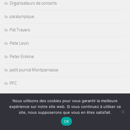
Organisateurs de concerts
paralympique
Pat Travers
Pete Levin
Peter Erskine
petit journal Montparnasse
PFC
Picking
Nous utilisons des cookies pour vous garantir la meilleure
expérience sur notre site web. Si vous continuez à utiliser ce
Playmate
site, nous supposerons que vous en êtes satisfait.
OK
Poesie Music