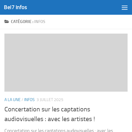
Bel7 Infos
Skip to content
CATÉGORIE :
INFOS
A LA UNE
/
INFOS
3 JUILLET 2025
Concertation sur les captations
audiovisuelles : avec les artistes !
Concertation sur les captations audiovisuelles : avec les