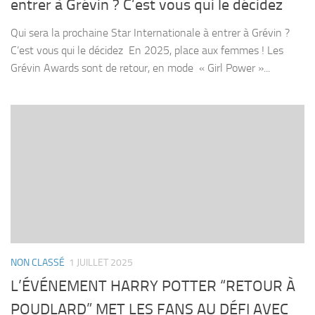
entrer à Grévin ? C’est vous qui le décidez
Qui sera la prochaine Star Internationale à entrer à Grévin ?
C’est vous qui le décidez En 2025, place aux femmes ! Les
Grévin Awards sont de retour, en mode « Girl Power »...
NON CLASSÉ
1 JUILLET 2025
L’ÉVÉNEMENT HARRY POTTER “RETOUR À
POUDLARD” MET LES FANS AU DÉFI AVEC