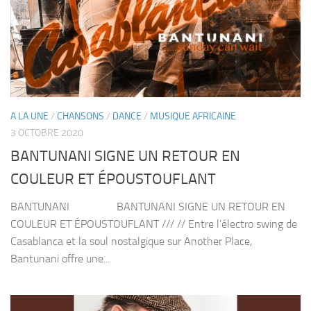
A LA UNE
/
CHANSONS
/
DANCE
/
MUSIQUE AFRICAINE
3 OCTOBRE 2020
BANTUNANI SIGNE UN RETOUR EN
COULEUR ET ÉPOUSTOUFLANT
BANTUNANI BANTUNANI SIGNE UN RETOUR EN
COULEUR ET ÉPOUSTOUFLANT /// // Entre l’électro swing de
Casablanca et la soul nostalgique sur Another Place,
Bantunani offre une...