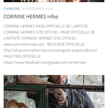
CHANSONS
26 SEPTEMBRE 2020
CORINNE HERMES infos
CORINNE HERMES PAGE OFFICIELLE DE L’ARTISTE
CORINNE HERMES SITE OFFICIEL: PAGE OFFICIELLE DE
L’ARTISTE CORINNE HERMES SITE OFFICIEL:
www.corinnehermes.com BOUTIQUE OFFICIELLE :
http://shop.corinnehermes.com/categorie-produit/albums/
PAGE FAN OFFICIELLE:
https://www.facebook.com/groupe.corinne.hermes/