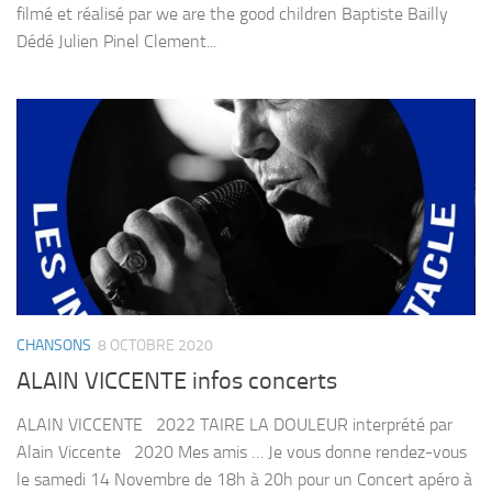
filmé et réalisé par we are the good children Baptiste Bailly
Dédé Julien Pinel Clement...
CHANSONS
8 OCTOBRE 2020
ALAIN VICCENTE infos concerts
ALAIN VICCENTE 2022 TAIRE LA DOULEUR interprété par
Alain Viccente 2020 Mes amis … Je vous donne rendez-vous
le samedi 14 Novembre de 18h à 20h pour un Concert apéro à