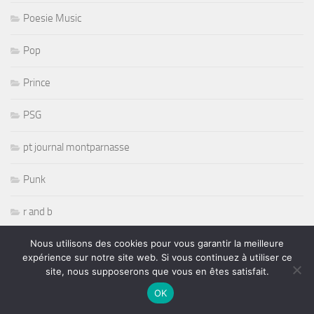
Poesie Music
Pop
Prince
PSG
pt journal montparnasse
Punk
r and b
Nous utilisons des cookies pour vous garantir la meilleure
R& B
expérience sur notre site web. Si vous continuez à utiliser ce
site, nous supposerons que vous en êtes satisfait.
radio
OK
Randy Savage