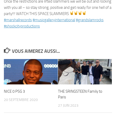
Once the restrictions are lifted slammers we will be out and rocking
with you all – so stay strong, positive and get ready for one hell of a
party!!! WATCH THIS SPACE SLAMMERS
#marshallrecords
#musicgalleryinternational
#grandslamrocks
#shockcityproductions
VOUS AIMEREZ AUSSI...
NICE 0 PSG 3
THE SRINGSTEEN Family to
Paris
20 SEPTEMBRE 2020
27 JUIN 2023