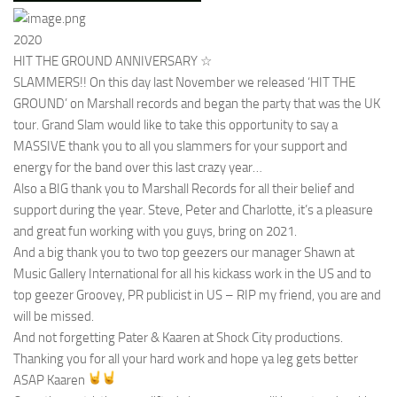
2020
HIT THE GROUND ANNIVERSARY ☆
SLAMMERS!! On this day last November we released ‘HIT THE
GROUND’ on Marshall records and began the party that was the UK
tour. Grand Slam would like to take this opportunity to say a
MASSIVE thank you to all you slammers for your support and
energy for the band over this last crazy year…
Also a BIG thank you to Marshall Records for all their belief and
support during the year. Steve, Peter and Charlotte, it’s a pleasure
and great fun working with you guys, bring on 2021.
And a big thank you to two top geezers our manager Shawn at
Music Gallery International for all his kickass work in the US and to
top geezer Groovey, PR publicist in US – RIP my friend, you are and
will be missed.
And not forgetting Pater & Kaaren at Shock City productions.
Thanking you for all your hard work and hope ya leg gets better
ASAP Kaaren