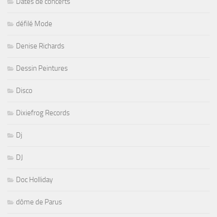
Dates de concerts
défilé Mode
Denise Richards
Dessin Peintures
Disco
Dixiefrog Records
Dj
DJ
Doc Holliday
dôme de Parus