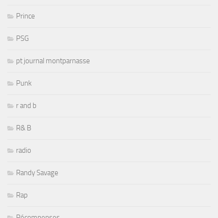
Prince
PSG
pt journal montparnasse
Punk
r and b
R& B
radio
Randy Savage
Rap
Récompenses