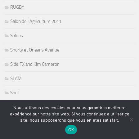
RUGBY
Salon de l'Agriculture 2011
Salons
Shorty et Orleans Avenue
Side FX and Kim Cameron
SLAM
Soul
Sports
Nous utilisons des cookies pour vous garantir la meilleure
expérience sur notre site web. Si vous continuez à utiliser ce
site, nous supposerons que vous en êtes satisfait.
Stevie Nicks
OK
Sting