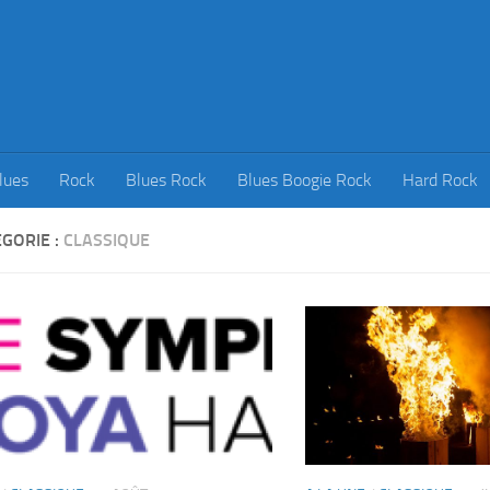
lues
Rock
Blues Rock
Blues Boogie Rock
Hard Rock
GORIE :
CLASSIQUE