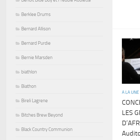
Benoit Blue Boy et Freddie Roulette
Berklee Drums
Bernard Allison
Bernard Purdie
Bernie Marsden
biathlon
Biathon
A LA UNE
Bireli Lagrene
CONC
LES G
Bitches Brew Beyond
D’AFR
Black Country Communion
Audit