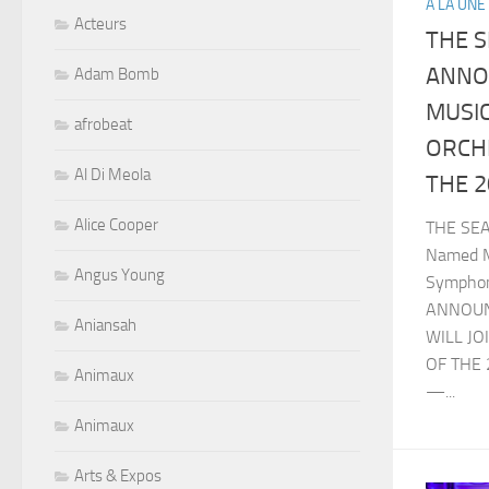
A LA UNE
Acteurs
THE 
ANNO
Adam Bomb
MUSIC
afrobeat
ORCH
Al Di Meola
THE 
Alice Cooper
THE SE
Named Mu
Angus Young
Sympho
ANNOUN
Aniansah
WILL JO
OF THE 
Animaux
—...
Animaux
Arts & Expos