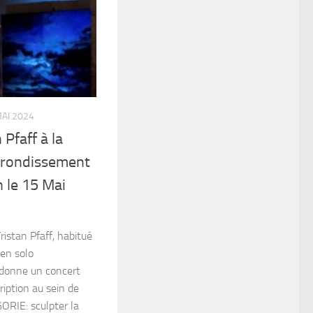
AI 2024
 Pfaff à la
rrondissement
 le 15 Mai
Tristan Pfaff, habitué
(en solo
 donne un concert
iption au sein de
GORIE: sculpter la