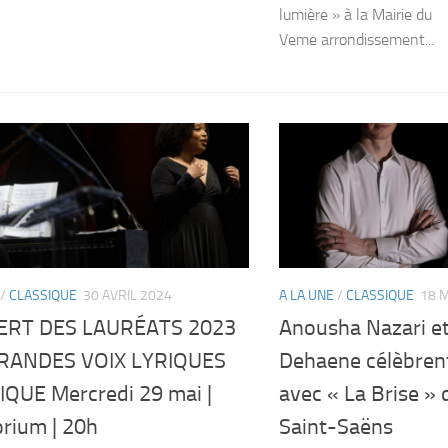
lumière » à la Mairie du
Veme arrondissement...
/
CLASSIQUE
30 AVRIL 2024
A LA UNE
/
CLASSIQUE
18 
ERT DES LAURÉATS 2023
Anousha Nazari e
RANDES VOIX LYRIQUES
Dehaene célèbrent
IQUE Mercredi 29 mai |
avec « La Brise » 
orium | 20h
Saint-Saëns