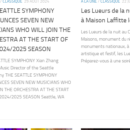
/
CLASSIQUE
29 AOÛT 2024
A LA UNE
/
CLASSIQUE
22 J
SEATTLE SYMPHONY
Les Lueurs de la 
UNCES SEVEN NEW
à Maison Laffitte l
IANS WHO WILL JOIN THE
Les Lueurs de la nuit a
ESTRA AT THE START OF
Maisons, monument du ré
monuments nationaux, à
2024/2025 SEASON
artistique et festif, les L
ATTLE SYMPHONY Xian Zhang
Préparez-vous à une soir
sic Director of the Seattle
ny THE SEATTLE SYMPHONY
CES SEVEN NEW MUSICIANS WHO
IN THE ORCHESTRA AT THE START
2024/2025 SEASON Seattle, WA