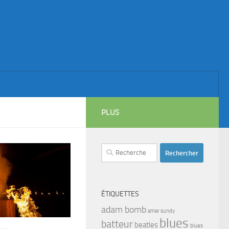
PLUS
Rechercher :
ÉTIQUETTES
adam bomb
amar sundy
blues
batteur
beatles
blues