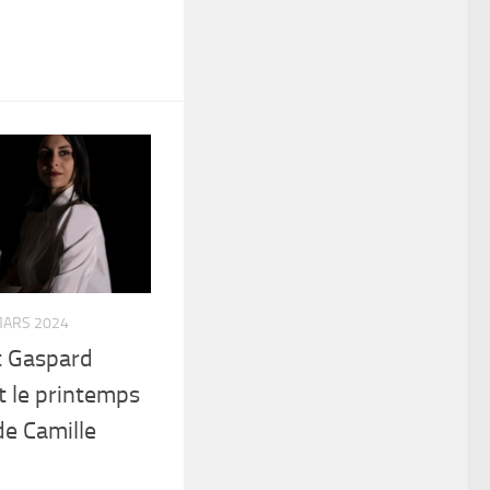
MARS 2024
t Gaspard
 le printemps
de Camille