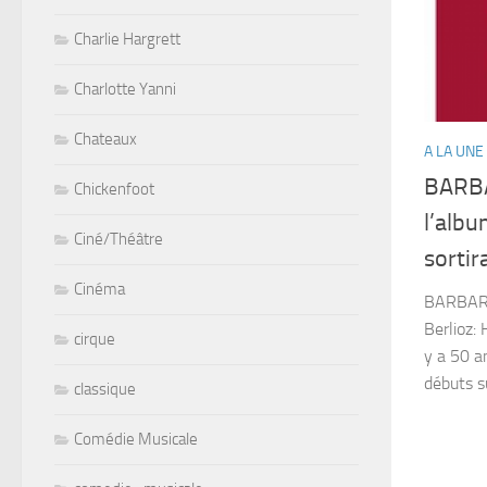
Charlie Hargrett
Charlotte Yanni
Chateaux
A LA UNE
BARB
Chickenfoot
l’albu
Ciné/Théâtre
sortir
Cinéma
BAR
Berlioz: 
cirque
y a 50 a
débuts su
classique
Comédie Musicale