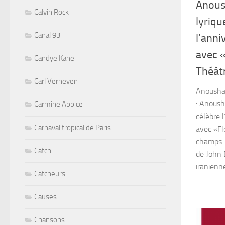
Anous
Calvin Rock
lyriqu
Canal 93
l’anni
avec 
Candye Kane
Théât
Carl Verheyen
Anoush
: Anoush
Carmine Appice
célèbre 
Carnaval tropical de Paris
avec «Fl
champs-
Catch
de John 
iranienn
Catcheurs
Causes
Chansons