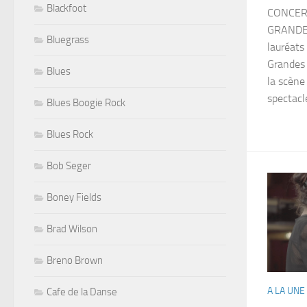
Blackfoot
CONCER
GRANDES
Bluegrass
lauréats
Grandes 
Blues
la scène
spectacle
Blues Boogie Rock
Blues Rock
Bob Seger
Boney Fields
Brad Wilson
Breno Brown
A LA UNE
Cafe de la Danse