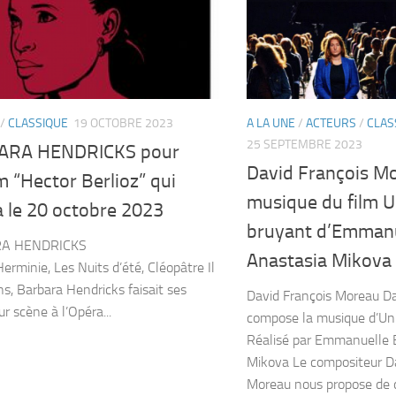
/
CLASSIQUE
19 OCTOBRE 2023
A LA UNE
/
ACTEURS
/
CLAS
25 SEPTEMBRE 2023
ARA HENDRICKS pour
David François Mo
m “Hector Berlioz” qui
musique du film Un
a le 20 octobre 2023
bruyant d’Emmanu
BARA HENDRICKS
Anastasia Mikova
Herminie, Les Nuits d’été, Cléopâtre Il
ns, Barbara Hendricks faisait ses
David François Moreau D
r scène à l’Opéra...
compose la musique d’Un 
Réalisé par Emmanuelle 
Mikova Le compositeur Da
Moreau nous propose de d