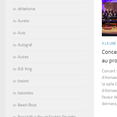
athletisme
Aurelio
Auto
A LA UNE
Autograf
Conce
Autres
au pro
B.B. King
Concert 
d’Asmae 
basket
la salle
d’Asmae
bassistes
faveur d
donnera..
Beach Boys