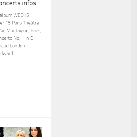
ncerts infos
 album WED15
 15 Paris Théâtre
v. Montaigne, Paris,
certo No. 1 in D
imaud London
dward...