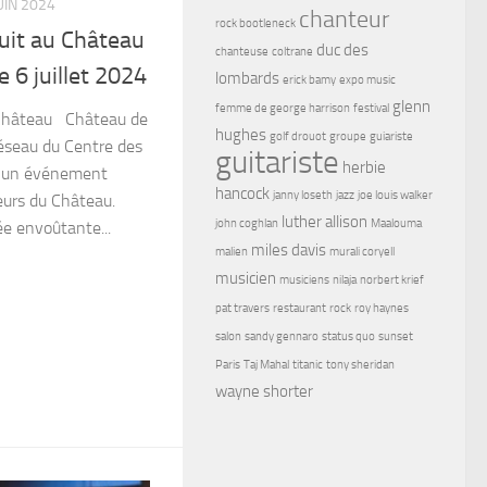
UIN 2024
chanteur
rock bootleneck
nuit au Château
duc des
chanteuse
coltrane
e 6 juillet 2024
lombards
erick bamy
expo music
glenn
femme de george harrison
festival
u Château Château de
hughes
golf drouot
groupe
guiariste
seau du Centre des
guitariste
herbie
 un événement
hancock
janny loseth
jazz
joe louis walker
ueurs du Château.
luther allison
john coghlan
Maalouma
ée envoûtante...
miles davis
malien
murali coryell
musicien
musiciens
nilaja
norbert krief
pat travers
restaurant
rock
roy haynes
salon
sandy gennaro
status quo
sunset
Paris
Taj Mahal
titanic
tony sheridan
wayne shorter