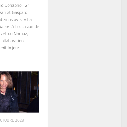
ard Dehaene 21
ari et Gaspard
ntemps avec « La
Saëns À l’occasion de
 et du Norouz,
collaboration
it le jour....
OCTOBRE 2023