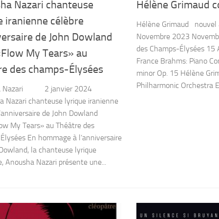
ha Nazari chanteuse
Hélène Grimaud co
e iranienne célèbre
Hélène Grimaud nouvel
versaire de John Dowland
Novembre 2023 November
des Champs-Élysées 15 A
«Flow My Tears» au
France Brahms: Piano Con
re des champs-Élysées
minor Op. 15 Hélène Gr
Philharmonic Orchestra E
a Nazari 2 janvier 2024
a Nazari chanteuse lyrique iranienne
l’anniversaire de John Dowland
ow My Tears» au Théâtre des
Élysées En hommage à l’anniversaire
Dowland, la chanteuse lyrique
e, Anousha Nazari présente une...