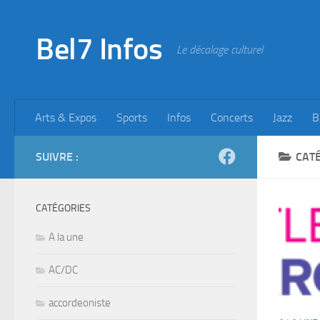
Skip to content
Bel7 Infos
Le décalage culturel
Arts & Expos
Sports
Infos
Concerts
Jazz
B
SUIVRE :
CATÉ
CATÉGORIES
A la une
AC/DC
accordeoniste