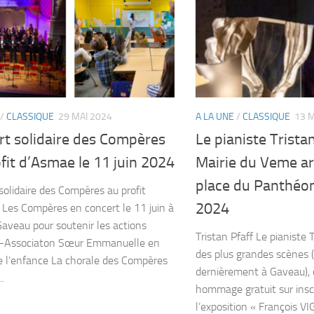
/
CLASSIQUE
29 MAI 2024
A LA UNE
/
CLASSIQUE
13 M
rt solidaire des Compères
Le pianiste Tristan
fit d’Asmae le 11 juin 2024
Mairie du Veme a
place du Panthéon
solidaire des Compères au profit
2024
Les Compères en concert le 11 juin à
 Gaveau pour soutenir les actions
Tristan Pfaff Le pianiste 
-Associaton Sœur Emmanuelle en
des plus grandes scènes 
e l’enfance La chorale des Compères
dernièrement à Gaveau),
.
hommage gratuit sur inscr
l’exposition « François VI