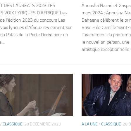
T DES LAURÉATS 2023 LES
Anousha Nazari et Gasp
 VOIX LYRIQUES D’AFRIQUE Les
mars 2024 : Anousha Naz
 de l’édition 2023 du concours Les
Dehaene célèbrent le pri
voix lyriques d’Afrique reviennent sur
Brise » de Camille Saint-
 du Palais de la Porte Dorée pour un
l’avènement du printemps
...
le nouvel an persan, une 
artistique exceptionnelle vo
/
CLASSIQUE
20 DÉCEMBRE 2023
A LA UNE
/
CLASSIQUE
28 