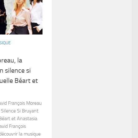
SIQUE
reau, la
 silence si
elle Béart et
avid François Moreau
Silence Si Bruyant
Béart et Anastasia
vid François
écouvrir la musique